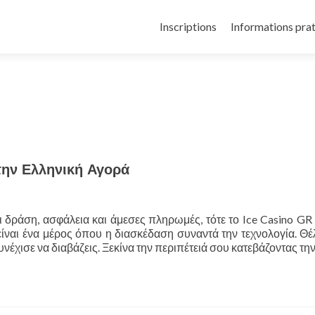
Inscriptions
Informations pra
την Ελληνική Αγορά
ι δράση, ασφάλεια και άμεσες πληρωμές, τότε το Ice Casino GR 
είναι ένα μέρος όπου η διασκέδαση συναντά την τεχνολογία. Θέ
Συνέχισε να διαβάζεις. Ξεκίνα την περιπέτειά σου κατεβάζοντας τη