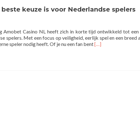
este keuze is voor Nederlandse spelers
ng Amobet Casino NL heeft zich in korte tijd ontwikkeld tot een
e spelers. Met een focus op veiligheid, eerlijk spel en een breed
En savoir plus surWa
erne speler nodig heeft. Of je nu een fan bent
[…]