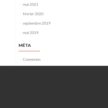
mai 2021
février 2020
septembre 2019
mai 2019
MÉTA
Connexion