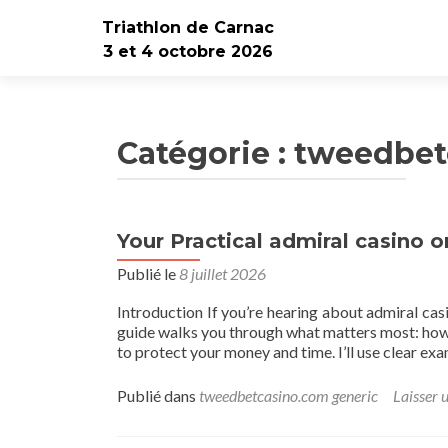
Triathlon de Carnac
3 et 4 octobre 2026
Catégorie :
tweedbet
Your Practical admiral casino o
Publié le
8 juillet 2026
Introduction If you’re hearing about admiral casin
guide walks you through what matters most: how 
to protect your money and time. I’ll use clear e
Publié dans
tweedbetcasino.com generic
Laisser