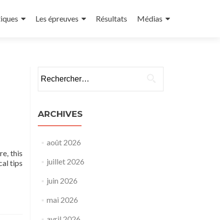
tiques
Les épreuves
Résultats
Médias
ARCHIVES
août 2026
e, this
juillet 2026
al tips
asino online Guide Play, Risks, Tips
juin 2026
mai 2026
avril 2026