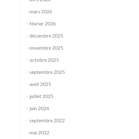
mars 2026
février 2026
décembre 2025
novembre 2025
octobre 2025
septembre 2025
août 2025
juillet 2025
juin 2024
septembre 2022
mai 2022