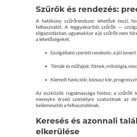
Szűrők és rendezés: prec
A hatékony szűrőrendszer lehetővé teszi, ho
felhasználót. A leggyakoribb szűrők — szolg
eligazodásban, ugyanakkor a jó szűrők nem töre
a lehetőségeket.
Szolgáltató szerinti rendezés: a jól ismer
Témák és műfajok: filmek, mitológia, mode
Kiemelt funkciók: bónusz kör, progresszí
Az eszközök rugalmassága fontos: a szűrők ko
mennyire érzed személyre szabottnak az élm
kellemesebb a felhasználónak.
Keresés és azonnali talá
elkerülése