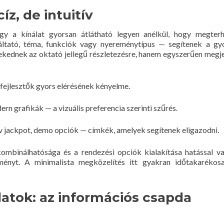
íz, de intuitív
gy a kínálat gyorsan átlátható legyen anélkül, hogy megter
áltató, téma, funkciók vagy nyereménytípus — segítenek a g
kednek az oktató jellegű részletezésre, hanem egyszerűen megje
t fejlesztők gyors elérésének kényelme.
rn grafikák — a vizuális preferencia szerinti szűrés.
v jackpot, demo opciók — címkék, amelyek segítenek eligazodni.
mbinálhatósága és a rendezési opciók kialakítása hatással va
ényt. A minimalista megközelítés itt gyakran időtakarékos
latok: az információs csapda