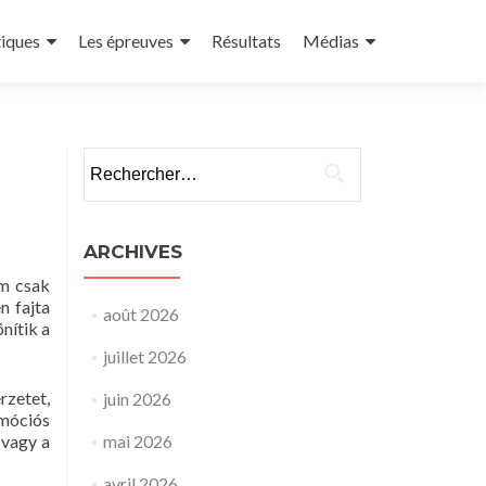
tiques
Les épreuves
Résultats
Médias
ARCHIVES
em csak
n fajta
août 2026
nítik a
juillet 2026
rzetet,
juin 2026
omóciós
 vagy a
mai 2026
avril 2026