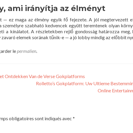
, ami irányítja az élményt
 ez maga az élmény egyik fő fejezete. A jól megtervezett el
 a személyre szabható kedvencek együtt teremtenek olyan körny
eti a kínálatot. A részletekben rejlő gondosság határozza meg,
avaró elemek sorának tűnik-e — a jó lobby mindig az előbbit nyú
garder le
permalien
.
Het Ontdekken Van de Verse Gokplatforms
Rolletto’s Gokplatform: Uw Ultieme Bestemmi
Online Entertai
mps obligatoires sont indiqués avec
*