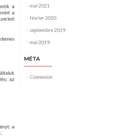
mai 2021
entik a
 mint a
février 2020
erinti
septembre 2019
érdemes
mai 2019
MÉTA
általuk
Connexion
lés; az
ényt: a
.