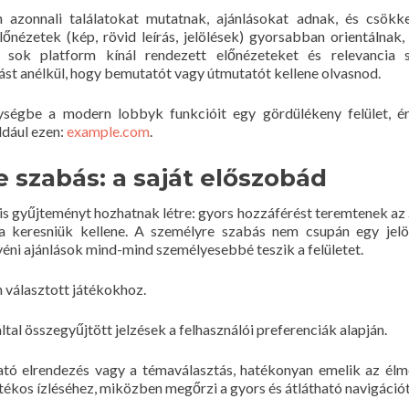
azonnali találatokat mutatnak, ajánlásokat adnak, és csökk
lőnézetek (kép, rövid leírás, jelölések) gyorsabban orientálnak,
 sok platform kínál rendezett előnézeteket és relevancia sz
ást anélkül, hogy bemutatót vagy útmutatót kellene olvasnod.
ységbe a modern lobbyk funkcióit egy gördülékeny felület, 
ldául ezen:
example.com
.
szabás: a saját előszobád
is gyűjteményt hozhatnak létre: gyors hozzáférést teremtenek az 
jra keresniük kellene. A személyre szabás nem csupán egy jelö
egyéni ajánlások mind-mind személyesebbé teszik a felületet.
 választott játékokhoz.
tal összegyűjtött jelzések a felhasználói preferenciák alapján.
ató elrendezés vagy a témaválasztás, hatékonyan emelik az élm
átékos ízléséhez, miközben megőrzi a gyors és átlátható navigációt