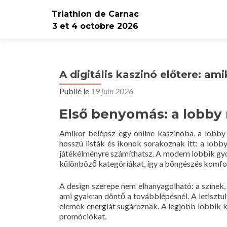
Triathlon de Carnac
3 et 4 octobre 2026
A digitális kaszinó előtere: am
Publié le
19 juin 2026
Első benyomás: a lobby
Amikor belépsz egy online kaszinóba, a lobby
hosszú listák és ikonok sorakoznak itt: a lobby
játékélményre számíthatsz. A modern lobbik gyo
különböző kategóriákat, így a böngészés komfo
A design szerepe nem elhanyagolható: a színek, 
ami gyakran döntő a továbblépésnél. A letisztult
elemek energiát sugároznak. A legjobb lobbik k
promóciókat.