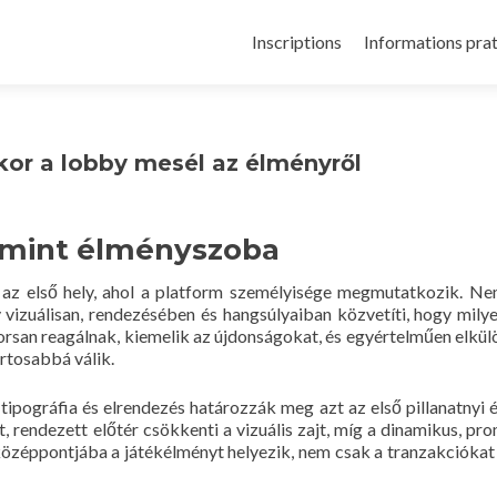
Inscriptions
Informations pra
ikor a lobby mesél az élményről
 mint élményszoba
 az első hely, ahol a platform személyisége megmutatkozik. N
 vizuálisan, rendezésében és hangsúlyaiban közvetíti, hogy milye
rsan reagálnak, kiemelik az újdonságokat, és egyértelműen elkülö
rtosabbá válik.
tipográfia és elrendezés határozzák meg azt az első pillanatnyi é
, rendezett előtér csökkenti a vizuális zajt, míg a dinamikus, pr
özéppontjába a játékélményt helyezik, nem csak a tranzakciókat