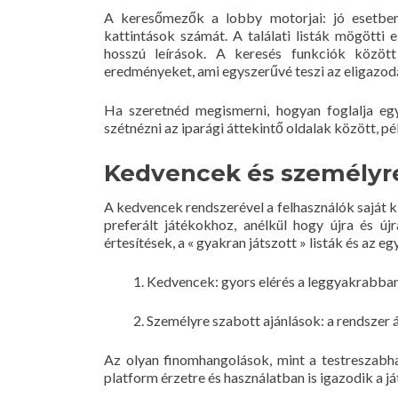
A keresőmezők a lobby motorjai: jó esetben 
kattintások számát. A találati listák mögötti e
hosszú leírások. A keresés funkciók között
eredményeket, ami egyszerűvé teszi az eligazod
Ha szeretnéd megismerni, hogyan foglalja eg
szétnézni az iparági áttekintő oldalak között, pé
Kedvencek és személyre 
A kedvencek rendszerével a felhasználók saját k
preferált játékokhoz, anélkül hogy újra és ú
értesítések, a « gyakran játszott » listák és az 
Kedvencek: gyors elérés a leggyakrabban
Személyre szabott ajánlások: a rendszer ál
Az olyan finomhangolások, mint a testreszabh
platform érzetre és használatban is igazodik a j