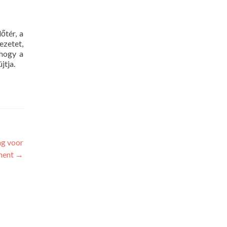
őtér, a
ezetet,
 hogy a
jtja.
ng voor
nment
→