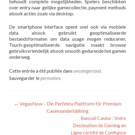
behoudt complete mogelijkheden. Spelers beschikken
over entry naar gelijke gamecollectie, payment methods
alsook acties zoals via desktop.
De smartphone interface opent snel ook via mobiele
data alsook gebruikt geoptimaliseerde
bestandsformaten om data usage mogen reduceren.
Touch-geoptimaliseerde navigatie maakt browse
gebruiksvriendelijk alsook smooth gedurende het gamen
onderweg.
Cette entrée a été publiée dans
uncategorized
.
Sauvegarder le
permalien
.
←
VegasNow – Din Perfekta Plattform för Premium
Casinounderhållning
Banzaii Casino : Votre
Destination de Gaming en
Ligne certifié de Confiance