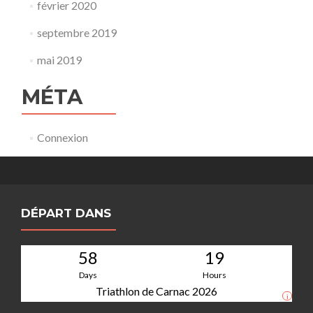
février 2020
septembre 2019
mai 2019
MÉTA
Connexion
DÉPART DANS
58
19
Days
Hours
Triathlon de Carnac 2026
i