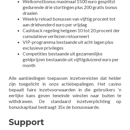
Welkomstbonus maximaal 1500 euro gesplitst
gedurende drie stortingen plus 200 gratis bonus
draaien
Weekly reload bonussen van vijftig procent tot
aan driehonderd euro per vrijdag
Cashback regeling hetgeen 10 tot 20 procent der
cumulatieve verliezen retourneert
VIP-programma bestaande uit acht lagen plus
exclusieve privileges
Competities bestaande uit gezamenlijke
geldprijzen bestaande uit vijftigduizend euro per
month
Alle aanbiedingen toepassen inzetvereisten dat helder
zijn toegelicht in onze actiebepalingen. Het casino
bepaalt faire inzetvoorwaarden in die gebruikers ‘n
eerlijke kans geven teneinde winsten naar buiten te
withdrawen. De standaard inzetverplichting op
bonuskapitaal bedraagt 35x de bonuswaarde.
Support