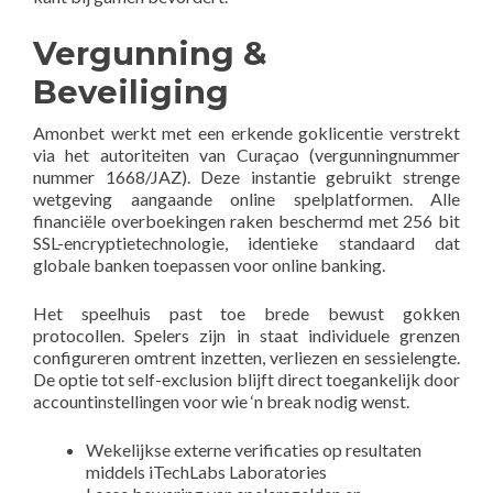
Vergunning &
Beveiliging
Amonbet werkt met een erkende goklicentie verstrekt
via het autoriteiten van Curaçao (vergunningnummer
nummer 1668/JAZ). Deze instantie gebruikt strenge
wetgeving aangaande online spelplatformen. Alle
financiële overboekingen raken beschermd met 256 bit
SSL-encryptietechnologie, identieke standaard dat
globale banken toepassen voor online banking.
Het speelhuis past toe brede bewust gokken
protocollen. Spelers zijn in staat individuele grenzen
configureren omtrent inzetten, verliezen en sessielengte.
De optie tot self-exclusion blijft direct toegankelijk door
accountinstellingen voor wie ‘n break nodig wenst.
Wekelijkse externe verificaties op resultaten
middels iTechLabs Laboratories