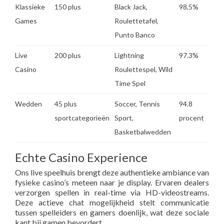
Klassieke
150 plus
Black Jack,
98,5%
Games
Roulettetafel,
Punto Banco
Live
200 plus
Lightning
97.3%
Casino
Roulettespel, Wild
Time Spel
Wedden
45 plus
Soccer, Tennis
94.8
sportcategorieën
Sport,
procent
Basketbalwedden
Echte Casino Experience
Ons live speelhuis brengt deze authentieke ambiance van
fysieke casino’s meteen naar je display. Ervaren dealers
verzorgen spellen in real-time via HD-videostreams.
Deze actieve chat mogelijkheid stelt communicatie
tussen spelleiders en gamers doenlijk, wat deze sociale
kant bij gamen bevordert.