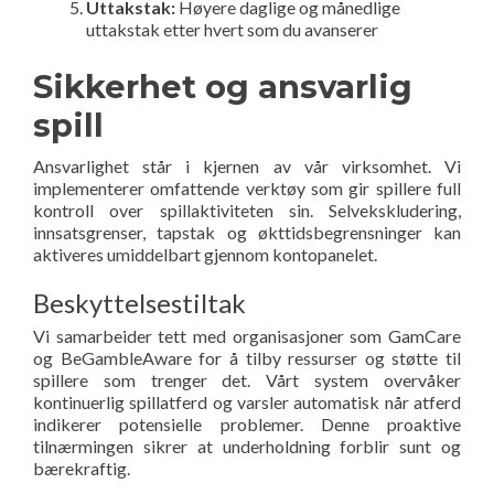
Uttakstak:
Høyere daglige og månedlige
uttakstak etter hvert som du avanserer
Sikkerhet og ansvarlig
spill
Ansvarlighet står i kjernen av vår virksomhet. Vi
implementerer omfattende verktøy som gir spillere full
kontroll over spillaktiviteten sin. Selvekskludering,
innsatsgrenser, tapstak og økttidsbegrensninger kan
aktiveres umiddelbart gjennom kontopanelet.
Beskyttelsestiltak
Vi samarbeider tett med organisasjoner som GamCare
og BeGambleAware for å tilby ressurser og støtte til
spillere som trenger det. Vårt system overvåker
kontinuerlig spillatferd og varsler automatisk når atferd
indikerer potensielle problemer. Denne proaktive
tilnærmingen sikrer at underholdning forblir sunt og
bærekraftig.