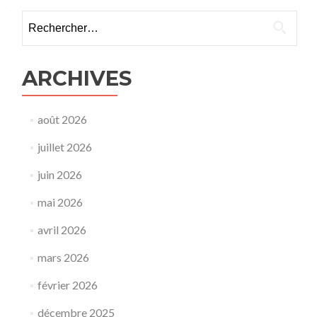
ARCHIVES
août 2026
juillet 2026
juin 2026
mai 2026
avril 2026
mars 2026
février 2026
décembre 2025