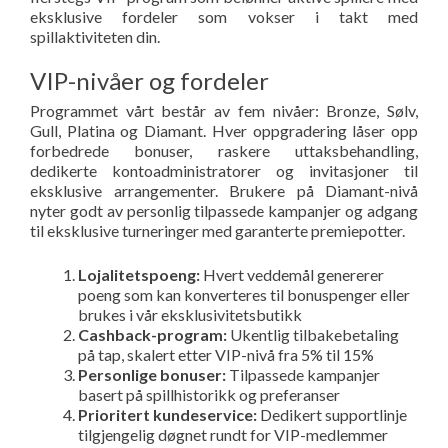
eksklusive fordeler som vokser i takt med
spillaktiviteten din.
VIP-nivåer og fordeler
Programmet vårt består av fem nivåer: Bronze, Sølv,
Gull, Platina og Diamant. Hver oppgradering låser opp
forbedrede bonuser, raskere uttaksbehandling,
dedikerte kontoadministratorer og invitasjoner til
eksklusive arrangementer. Brukere på Diamant-nivå
nyter godt av personlig tilpassede kampanjer og adgang
til eksklusive turneringer med garanterte premiepotter.
Lojalitetspoeng:
Hvert veddemål genererer
poeng som kan konverteres til bonuspenger eller
brukes i vår eksklusivitetsbutikk
Cashback-program:
Ukentlig tilbakebetaling
på tap, skalert etter VIP-nivå fra 5% til 15%
Personlige bonuser:
Tilpassede kampanjer
basert på spillhistorikk og preferanser
Prioritert kundeservice:
Dedikert supportlinje
tilgjengelig døgnet rundt for VIP-medlemmer