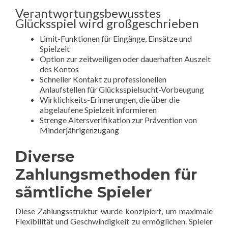
Verantwortungsbewusstes
Glücksspiel wird großgeschrieben
Limit-Funktionen für Eingänge, Einsätze und
Spielzeit
Option zur zeitweiligen oder dauerhaften Auszeit
des Kontos
Schneller Kontakt zu professionellen
Anlaufstellen für Glücksspielsucht-Vorbeugung
Wirklichkeits-Erinnerungen, die über die
abgelaufene Spielzeit informieren
Strenge Altersverifikation zur Prävention von
Minderjährigenzugang
Diverse
Zahlungsmethoden für
sämtliche Spieler
Diese Zahlungsstruktur wurde konzipiert, um maximale
Flexibilität und Geschwindigkeit zu ermöglichen. Spieler