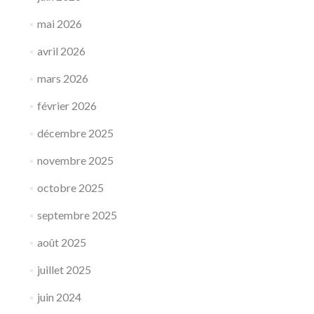
mai 2026
avril 2026
mars 2026
février 2026
décembre 2025
novembre 2025
octobre 2025
septembre 2025
août 2025
juillet 2025
juin 2024