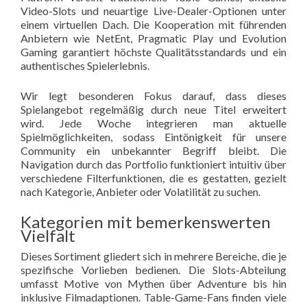
Video-Slots und neuartige Live-Dealer-Optionen unter
einem virtuellen Dach. Die Kooperation mit führenden
Anbietern wie NetEnt, Pragmatic Play und Evolution
Gaming garantiert höchste Qualitätsstandards und ein
authentisches Spielerlebnis.
Wir legt besonderen Fokus darauf, dass dieses
Spielangebot regelmäßig durch neue Titel erweitert
wird. Jede Woche integrieren man aktuelle
Spielmöglichkeiten, sodass Eintönigkeit für unsere
Community ein unbekannter Begriff bleibt. Die
Navigation durch das Portfolio funktioniert intuitiv über
verschiedene Filterfunktionen, die es gestatten, gezielt
nach Kategorie, Anbieter oder Volatilität zu suchen.
Kategorien mit bemerkenswerten
Vielfalt
Dieses Sortiment gliedert sich in mehrere Bereiche, die je
spezifische Vorlieben bedienen. Die Slots-Abteilung
umfasst Motive von Mythen über Adventure bis hin
inklusive Filmadaptionen. Table-Game-Fans finden viele