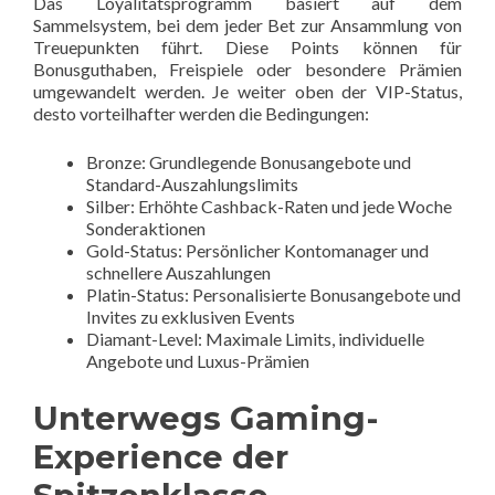
Das Loyalitätsprogramm basiert auf dem
Sammelsystem, bei dem jeder Bet zur Ansammlung von
Treuepunkten führt. Diese Points können für
Bonusguthaben, Freispiele oder besondere Prämien
umgewandelt werden. Je weiter oben der VIP-Status,
desto vorteilhafter werden die Bedingungen:
Bronze: Grundlegende Bonusangebote und
Standard-Auszahlungslimits
Silber: Erhöhte Cashback-Raten und jede Woche
Sonderaktionen
Gold-Status: Persönlicher Kontomanager und
schnellere Auszahlungen
Platin-Status: Personalisierte Bonusangebote und
Invites zu exklusiven Events
Diamant-Level: Maximale Limits, individuelle
Angebote und Luxus-Prämien
Unterwegs Gaming-
Experience der