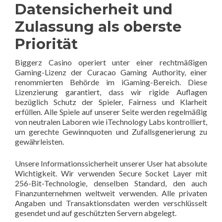
Datensicherheit und
Zulassung als oberste
Priorität
Biggerz Casino operiert unter einer rechtmäßigen
Gaming-Lizenz der Curacao Gaming Authority, einer
renommierten Behörde im iGaming-Bereich. Diese
Lizenzierung garantiert, dass wir rigide Auflagen
bezüglich Schutz der Spieler, Fairness und Klarheit
erfüllen. Alle Spiele auf unserer Seite werden regelmäßig
von neutralen Laboren wie iTechnology Labs kontrolliert,
um gerechte Gewinnquoten und Zufallsgenerierung zu
gewährleisten.
Unsere Informationssicherheit unserer User hat absolute
Wichtigkeit. Wir verwenden Secure Socket Layer mit
256-Bit-Technologie, denselben Standard, den auch
Finanzunternehmen weltweit verwenden. Alle privaten
Angaben und Transaktionsdaten werden verschlüsselt
gesendet und auf geschützten Servern abgelegt.