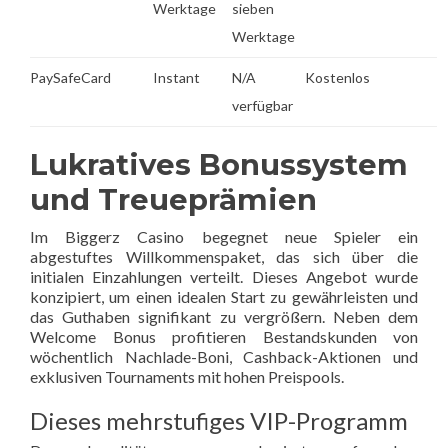
Werktage
sieben
Werktage
PaySafeCard
Instant
N/A
Kostenlos
verfügbar
Lukratives Bonussystem
und Treueprämien
Im Biggerz Casino begegnet neue Spieler ein
abgestuftes Willkommenspaket, das sich über die
initialen Einzahlungen verteilt. Dieses Angebot wurde
konzipiert, um einen idealen Start zu gewährleisten und
das Guthaben signifikant zu vergrößern. Neben dem
Welcome Bonus profitieren Bestandskunden von
wöchentlich Nachlade-Boni, Cashback-Aktionen und
exklusiven Tournaments mit hohen Preispools.
Dieses mehrstufiges VIP-Programm