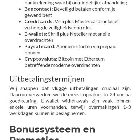
bankrekening waarbij onmiddellijke afhandeling
Bancontact:
Beveiligd betalen conform je
gewend bent
Creditcards:
Visa plus Mastercard inclusief
verhoogde veiligheidscontroles
E-wallets:
Skrill plus Neteller met snelle
overdrachten
Paysafecard:
Anoniem storten via prepaid
bonnen
Cryptovaluta:
Bitcoin met Ethereum
betreffende moderne overdrachten
Uitbetalingstermijnen
Wij snappen dat vlugge uitbetalingen cruciaal zijn.
Daarom verwerken we de meest opnames in 24 uur na
goedkeuring. E-wallet withdrawals zijn vaak binnen
enkele uren voorhanden, terwijl overmakingen 1-3
werkdagen kunnen in beslag nemen.
Bonussysteem en