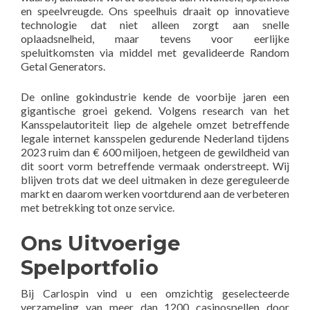
en speelvreugde. Ons speelhuis draait op innovatieve
technologie dat niet alleen zorgt aan snelle
oplaadsnelheid, maar tevens voor eerlijke
speluitkomsten via middel met gevalideerde Random
Getal Generators.
De online gokindustrie kende de voorbije jaren een
gigantische groei gekend. Volgens research van het
Kansspelautoriteit liep de algehele omzet betreffende
legale internet kansspelen gedurende Nederland tijdens
2023 ruim dan € 600 miljoen, hetgeen de gewildheid van
dit soort vorm betreffende vermaak onderstreept. Wij
blijven trots dat we deel uitmaken in deze gereguleerde
markt en daarom werken voortdurend aan de verbeteren
met betrekking tot onze service.
Ons Uitvoerige
Spelportfolio
Bij Carlospin vind u een omzichtig geselecteerde
verzameling van meer dan 1200 casinospellen door