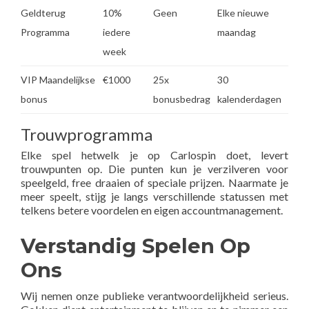
Geldterug
10%
Geen
Elke nieuwe
Programma
iedere
maandag
week
VIP Maandelijkse
€1000
25x
30
bonus
bonusbedrag
kalenderdagen
Trouwprogramma
Elke spel hetwelk je op Carlospin doet, levert
trouwpunten op. Die punten kun je verzilveren voor
speelgeld, free draaien of speciale prijzen. Naarmate je
meer speelt, stijg je langs verschillende statussen met
telkens betere voordelen en eigen accountmanagement.
Verstandig Spelen Op
Ons
Wij nemen onze publieke verantwoordelijkheid serieus.