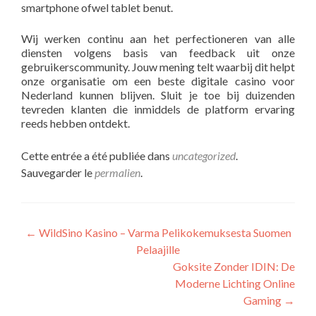
smartphone ofwel tablet benut.
Wij werken continu aan het perfectioneren van alle
diensten volgens basis van feedback uit onze
gebruikerscommunity. Jouw mening telt waarbij dit helpt
onze organisatie om een beste digitale casino voor
Nederland kunnen blijven. Sluit je toe bij duizenden
tevreden klanten die inmiddels de platform ervaring
reeds hebben ontdekt.
Cette entrée a été publiée dans
uncategorized
.
Sauvegarder le
permalien
.
←
WildSino Kasino – Varma Pelikokemuksesta Suomen
Pelaajille
Goksite Zonder IDIN: De
Moderne Lichting Online
Gaming
→