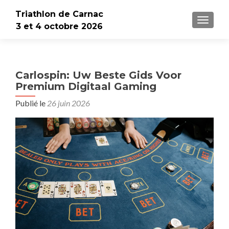
Triathlon de Carnac
AFFICH
3 et 4 octobre 2026
Carlospin: Uw Beste Gids Voor
Premium Digitaal Gaming
Publié le
26 juin 2026