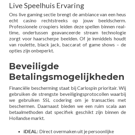
Live Speelhuis Ervaring
Ons live gaming sectie brengt de ambiance van een heus
echt casino rechtstreeks op jouw beeldscherm.
Professionele croupiers leiden deze spellen binnen real-
time, ondertussen geavanceerde stream technologie
zorgt voor haarscherpe beelden. Of je inmiddels houdt
van roulette, black jack, baccarat of game shows – de
opties zijn onbeperkt.
Beveiligde
Betalingsmogelijkheden
Financiële bescherming staat bij Carlospin prioritair. Wij
gebruiken de strengste beveiligingsprotocollen waarbij
we gebruiken SSL codering om je transacties met
beschermen. Daarnaast bieden we een ruim scala aan
betaalmethoden dat specifiek geschikt zijn binnen de
Hollandse markt.
iDEAL:
Direct overmaken uit je persoonlijke