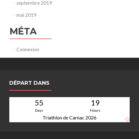
septembre 2019
mai 2019
MÉTA
Connexion
DÉPART DANS
55
19
Days
Hours
Triathlon de Carnac 2026
i