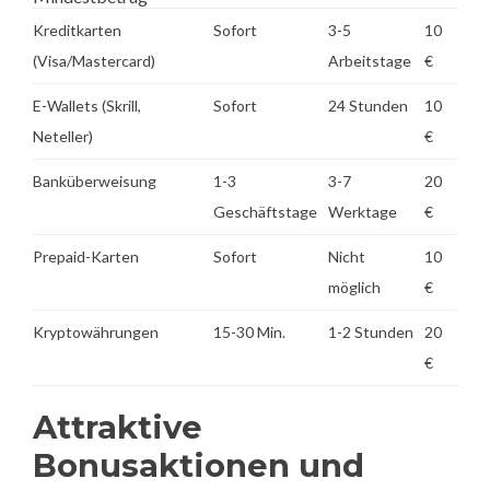
Kreditkarten
Sofort
3-5
10
(Visa/Mastercard)
Arbeitstage
€
E-Wallets (Skrill,
Sofort
24 Stunden
10
Neteller)
€
Banküberweisung
1-3
3-7
20
Geschäftstage
Werktage
€
Prepaid-Karten
Sofort
Nicht
10
möglich
€
Kryptowährungen
15-30 Min.
1-2 Stunden
20
€
Attraktive
Bonusaktionen und