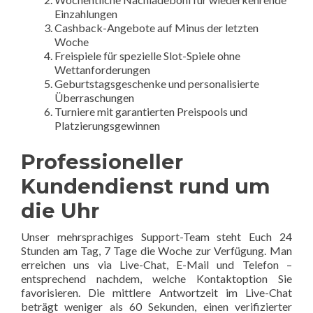
Einzahlungen
Cashback-Angebote auf Minus der letzten
Woche
Freispiele für spezielle Slot-Spiele ohne
Wettanforderungen
Geburtstagsgeschenke und personalisierte
Überraschungen
Turniere mit garantierten Preispools und
Platzierungsgewinnen
Professioneller
Kundendienst rund um
die Uhr
Unser mehrsprachiges Support-Team steht Euch 24
Stunden am Tag, 7 Tage die Woche zur Verfügung. Man
erreichen uns via Live-Chat, E-Mail und Telefon –
entsprechend nachdem, welche Kontaktoption Sie
favorisieren. Die mittlere Antwortzeit im Live-Chat
beträgt weniger als 60 Sekunden, einen verifizierter