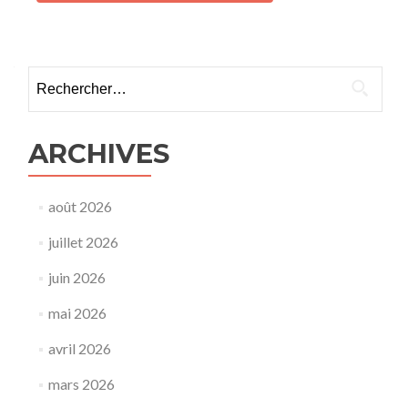
ARCHIVES
août 2026
juillet 2026
juin 2026
mai 2026
avril 2026
mars 2026