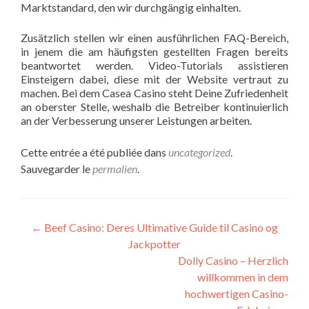
Marktstandard, den wir durchgängig einhalten.
Zusätzlich stellen wir einen ausführlichen FAQ-Bereich,
in jenem die am häufigsten gestellten Fragen bereits
beantwortet werden. Video-Tutorials assistieren
Einsteigern dabei, diese mit der Website vertraut zu
machen. Bei dem Casea Casino steht Deine Zufriedenheit
an oberster Stelle, weshalb die Betreiber kontinuierlich
an der Verbesserung unserer Leistungen arbeiten.
Cette entrée a été publiée dans
uncategorized
.
Sauvegarder le
permalien
.
←
Beef Casino: Deres Ultimative Guide til Casino og
Jackpotter
Dolly Casino – Herzlich
willkommen in dem
hochwertigen Casino-