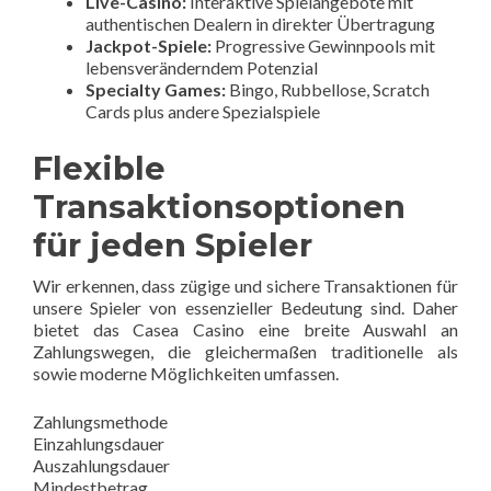
Live-Casino:
Interaktive Spielangebote mit
authentischen Dealern in direkter Übertragung
Jackpot-Spiele:
Progressive Gewinnpools mit
lebensveränderndem Potenzial
Specialty Games:
Bingo, Rubbellose, Scratch
Cards plus andere Spezialspiele
Flexible
Transaktionsoptionen
für jeden Spieler
Wir erkennen, dass zügige und sichere Transaktionen für
unsere Spieler von essenzieller Bedeutung sind. Daher
bietet das Casea Casino eine breite Auswahl an
Zahlungswegen, die gleichermaßen traditionelle als
sowie moderne Möglichkeiten umfassen.
Zahlungsmethode
Einzahlungsdauer
Auszahlungsdauer
Mindestbetrag