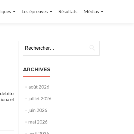
tiques
Les épreuves
Résultats
Médias
ARCHIVES
août 2026
 debito
juillet 2026
iona el
savoir plus surmejores casinos tarjeta debito guía práctica para j
]
juin 2026
mai 2026
avril 2026