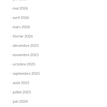
mai 2026
avril 2026
mars 2026
février 2026
décembre 2025
novembre 2025
octobre 2025
septembre 2025
août 2025
juillet 2025
juin 2024