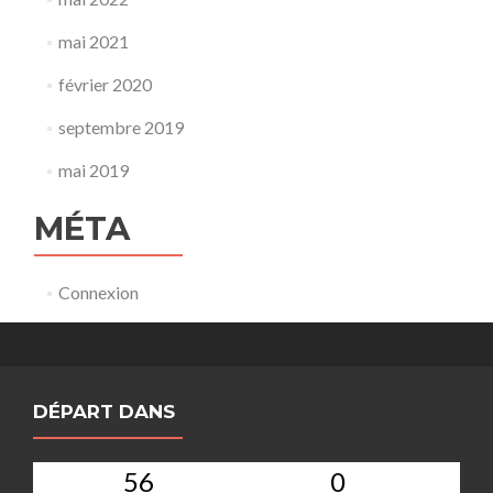
mai 2021
février 2020
septembre 2019
mai 2019
MÉTA
Connexion
DÉPART DANS
56
0