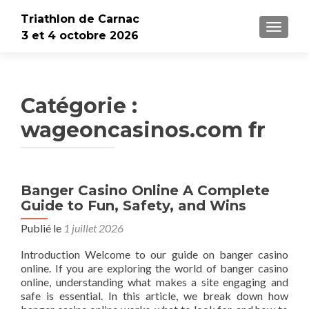
Triathlon de Carnac
AFFICH
3 et 4 octobre 2026
Catégorie :
wageoncasinos.com fr
Banger Casino Online A Complete
Guide to Fun, Safety, and Wins
Publié le
1 juillet 2026
Introduction Welcome to our guide on banger casino
online. If you are exploring the world of banger casino
online, understanding what makes a site engaging and
safe is essential. In this article, we break down how