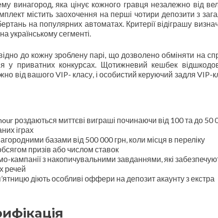
у винагород, яка цінує кожного гравця незалежно від ве
омплект містить заохочення на перші чотири депозити з заг
ертань на популярних автоматах. Критерії відіграшу визнач
на українському сегменті.
ідно до кожну зроблену парі, що дозволено обміняти на сп
ня у приватних конкурсах. Щотижневий кешбек відшкодо
но від вашого VIP- класу, і особистий керуючий задля VIP-кл
hour роздаються миттєві виграші починаючи від 100 та до 50 
них іграх
агородними базами від 500 000 грн, коли місця в переліку
обсягом призів або числом ставок
о-кампанії з накопичувальними завданнями, які забезпечую
х речей
п’ятницю діють особливі оффери на депозит акаунту з екстра
рифікація