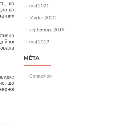
ті, що
mai 2021
дно до
ватних
février 2020
septembre 2019
ктивно
війної
mai 2019
ьована
MÉTA
Connexion
швидке
но, що
верної