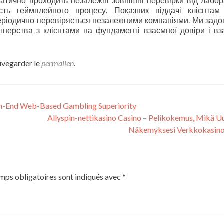
атично проходить незалежні зовнішні перевірки від лабор
сть геймплейного процесу. Показник віддачі клієнтам
еріодично перевіряється незалежними компаніями. Ми задо
тнерства з клієнтами на фундаменті взаємної довіри і вз
auvegarder le
permalien
.
igh-End Web-Based Gambling Superiority
Allyspin-nettikasino Casino – Pelikokemus, Mikä U
Näkemyksesi Verkkokasino
mps obligatoires sont indiqués avec
*