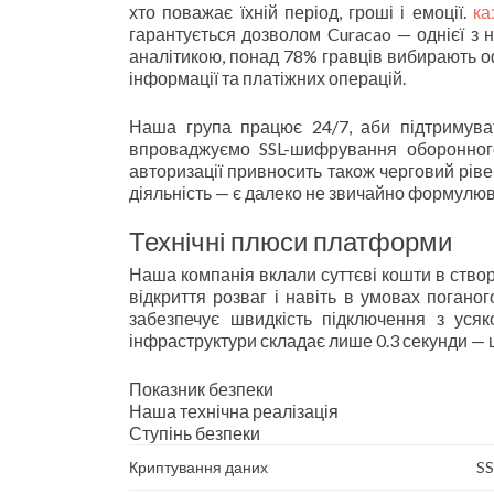
хто поважає їхній період, гроші і емоції.
ка
гарантується дозволом Curacao — однієї з н
аналітикою, понад 78% гравців вибирають 
інформації та платіжних операцій.
Наша група працює 24/7, аби підтримуват
впроваджуємо SSL-шифрування оборонного
авторизації привносить також черговий рів
діяльність — є далеко не звичайно формулюва
Технічні плюси платформи
Наша компанія вклали суттєві кошти в ство
відкриття розваг і навіть в умовах поган
забезпечує швидкість підключення з усяк
інфраструктури складає лише 0.3 секунди — 
Показник безпеки
Наша технічна реалізація
Ступінь безпеки
Криптування даних
SS