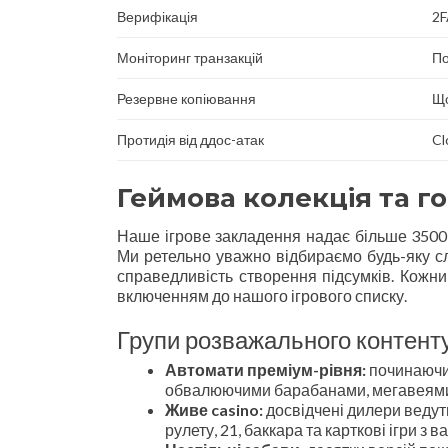
Верифікація
2F
Моніторинг транзакцій
По
Резервне копіювання
Щ
Протидія від ддос-атак
Cl
Геймова колекція та г
Наше ігрове закладення надає більше 3500 
Ми ретельно уважно відбираємо будь-яку с
справедливість створення підсумків. Кожни
включенням до нашого ігрового списку.
Групи розважального контент
Автомати преміум-рівня:
починаючи 
обвалюючими барабанами, мегавеями
Живе casino:
досвідчені дилери ведут
рулету, 21, баккара та карткові ігри з 