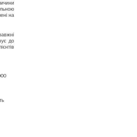
личини
альною
ені на
равжні
вує до
ієнтів
000
ть