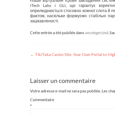
Наше віртуальне ігрове закладення систем
iTech Labs і GLI, що гарантує коректні
оприлюднюється стосовно кожної слота й п
фактом, наскільки формуємо стабільні пар
зацікавленості.
Cette entrée a été publiée dans
uncategorized
. S
←
TikiTaka Casino Site: Your Own Portal to H
Laisser un commentaire
Votre adresse e-mail ne sera pas publiée.
Les cha
Commentaire
*