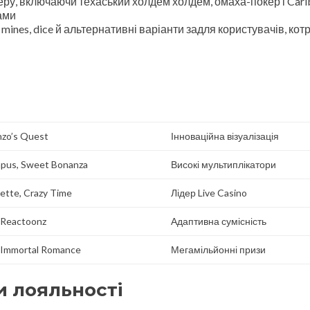
еру, включаючи техаський холдем холдем, омаха-покер і Car
ами
, mines, dice й альтернативні варіанти задля користувачів, котр
nzo’s Quest
Інноваційна візуалізація
mpus, Sweet Bonanza
Високі мультиплікатори
lette, Crazy Time
Лідер Live Casino
 Reactoonz
Адаптивна сумісність
 Immortal Romance
Мегамільйонні призи
и лояльності