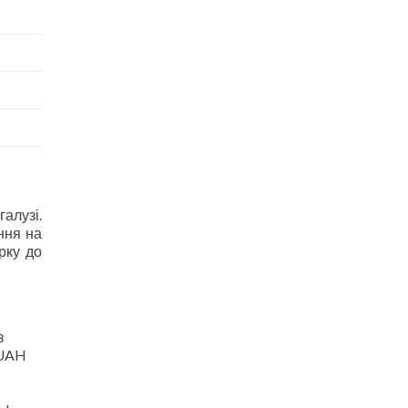
алузі.
ння на
рку до
з
 UAH