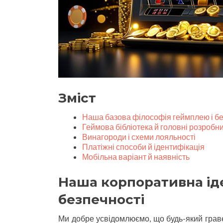
Зміст
Наша базова філософія геймплею і б
Геймова бібліотека й головні розробн
Винагороди і схеми лояльності
Платіжні способи й ідентифікація
Мобільна варіант й наявність
Наша корпоративна іде
безпечності
Ми добре усвідомлюємо, що будь-який граве