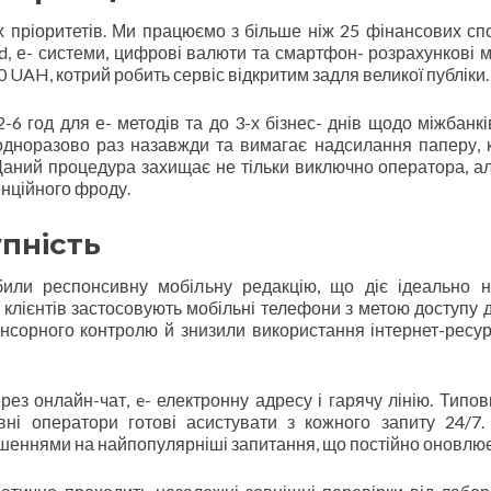
 пріоритетів. Ми працюємо з більше ніж 25 фінансових спо
d, е- системи, цифрові валюти та смартфон- розрахункові м
AH, котрий робить сервіс відкритим задля великої публіки.
6 год для е- методів та до 3-х бізнес- днів щодо міжбанкі
одноразово раз назавжди та вимагає надсилання паперу, 
. Даний процедура захищає не тільки виключно оператора, ал
енційного фроду.
упність
били респонсивну мобільну редакцію, що діє ідеально н
клієнтів застосовують мобільні телефони з метою доступу до
сорного контролю й знизили використання інтернет-ресур
з онлайн-чат, e- електронну адресу і гарячу лінію. Типов
вні оператори готові асистувати з кожного запиту 24/7
ішеннями на найпопулярніші запитання, що постійно оновлює