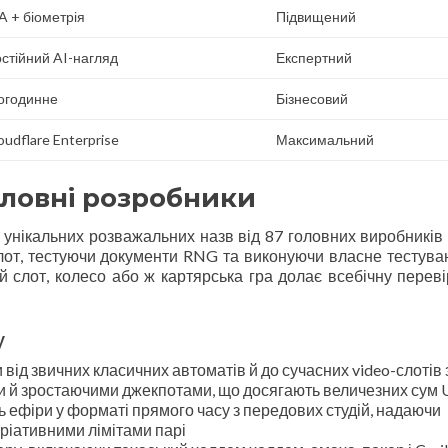
A + біометрія
Підвищений
стійний AI-нагляд
Експертний
огодинне
Бізнесовий
oudflare Enterprise
Максимальний
оловні розробники
унікальних розважальних назв від 87 головних виробників г
лот, тестуючи документи RNG та виконуючи власне тестува
й слот, колесо або ж картярська гра долає всебічну переві
у
від звичних класичних автоматів й до сучасних video-слотів 
 й зростаючими джекпотами, що досягають величезних сум
ь ефіри у форматі прямого часу з передових студій, надаючи
варіативними лімітами парі