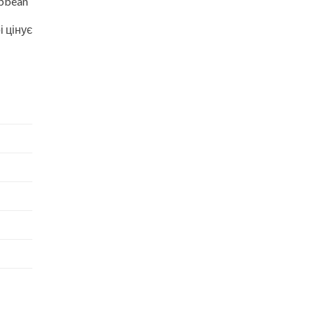
ibbean
і цінує