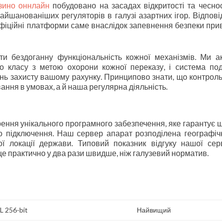
зино оннлайн
побудовано на засадах відкритості та чеснос
айшанованіших регуляторів в галузі азартних ігор. Відпові
офіційні платформи саме внаслідок запевнення безпеки при
и бездоганну функціональність кожної механізмів. Ми а
 класу з метою охорони кожної переказу, і система под
ень захисту вашому рахунку. Принципово знати, що контрол
ння в умовах, а й наша регулярна діяльність.
рення унікального програмного забезпечення, яке гарантує 
ого підключення. Наш сервер апарат розподілена географіч
ої локації держави. Типовий показник відгуку нашої сер
це практично у два рази швидше, ніж галузевий норматив.
L 256-bit
Найвищий