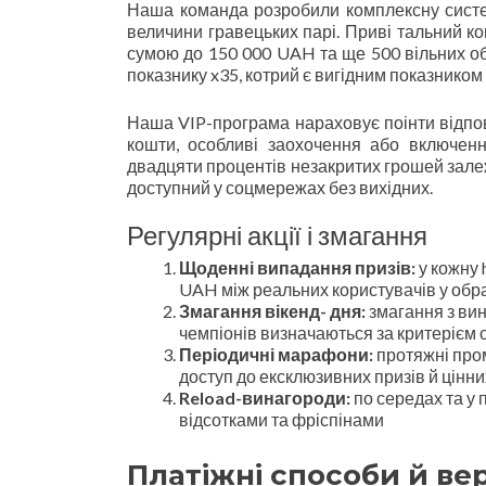
Наша команда розробили комплексну систем
величини гравецьких парі. Приві тальний к
сумою до 150 000 UAH та ще 500 вільних об
показнику x35, котрий є вигідним показником 
Наша VIP-програма нараховує поінти відпов
кошти, особливі заохочення або включен
двадцяти процентів незакритих грошей залеж
доступний у соцмережах без вихідних.
Регулярні акції і змагання
Щоденні випадання призів:
у кожну 
UAH між реальних користувачів у обра
Змагання вікенд- дня:
змагання з вин
чемпіонів визначаються за критерієм 
Періодичні марафони:
протяжні пром
доступ до ексклюзивних призів й цінни
Reload-винагороди:
по середах та у 
відсотками та фріспінами
Платіжні способи й ве