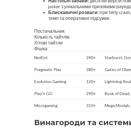
Настільні забави:
десятки версій пок
poker з унікальними призовими раунд
Блискавичні розваги:
ігри типу crash
темп та оперативні підсумки
Постачальник
Кількість тайтлів
Хітові тайтли
Фішка
NetEnt
240+
Starburst, Go
Pragmatic Play
380+
Gates of Oly
Evolution Gaming
120+
Lightning Rou
Play’n GO
290+
Book of Dead,
Microgaming
310+
Mega Moolah,
Винагороди та систем