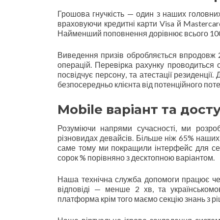
Грошова гнучкість — один з наших головних
враховуючи кредитні карти Visa й Mastercar
Найменший поповнення дорівнює всього 100 U
Виведення призів обробляється впродовж 2-
операцій. Перевірка рахунку проводиться 
посвідчує персону, та атестації резиденції
безпосередньо клієнта від потенційного пот
Mobile варіант та дост
Розуміючи напрями сучасності, ми розро
різновидах девайсів. Більше ніж 65% наших 
саме тому ми покращили інтерфейс для сен
сорок % порівняно з десктопною варіантом.
Наша технічна служба допомоги працює чере
відповіді — менше 2 хв, та українськомо
платформа крім того маємо секцію знань з р