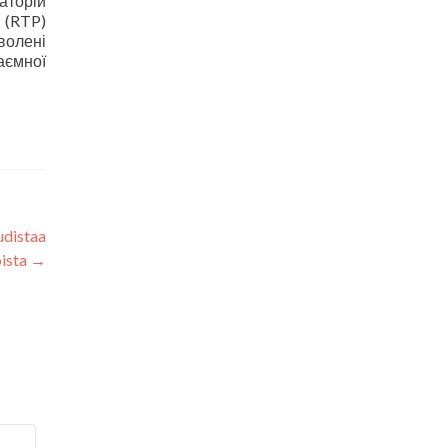
аторій
 (RTP)
волені
аємної
udistaa
ista
→