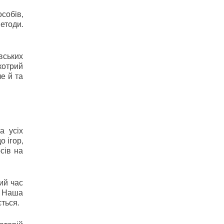
собів,
етоди.
вських
котрий
е й та
а усіх
 ігор,
сів на
ий час
. Наша
ться.