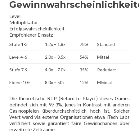
Gewinnwahrscheinlichkeit
Level
Multiplikator
Erfolgswahrscheinlichkeit
Empfohlener Einsatz
Stufe 1-3
1.2x – 1.8x
78%
Standard
Level 4-6
2.0x – 3.5x
54%
Mittel
Stufe 7-9
4.0x – 7.0x
35%
Reduziert
Ebene 10+
8.0x – 50x
12%
Minimal
Die theoretische RTP (Return to Player) dieses Games
befindet sich mit 97,3%, jenes in Kontrast mit anderen
Casinospielen überdurchschnittlich hoch ist. Solcher
Wert ward via externe Organisationen etwa iTech Labs
verifiziert sowie garantiert faire Gewinnchancen über
erweiterte Zeiträume.