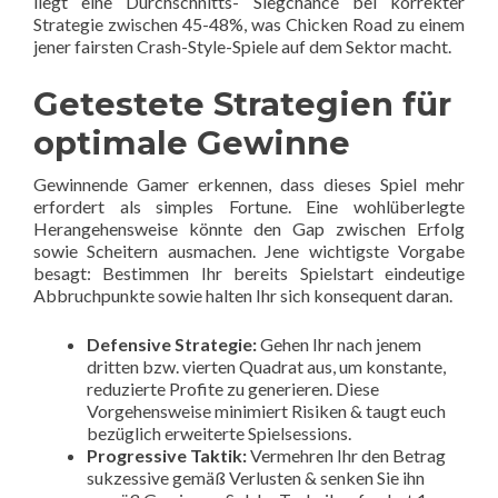
liegt eine Durchschnitts- Siegchance bei korrekter
Strategie zwischen 45-48%, was Chicken Road zu einem
jener fairsten Crash-Style-Spiele auf dem Sektor macht.
Getestete Strategien für
optimale Gewinne
Gewinnende Gamer erkennen, dass dieses Spiel mehr
erfordert als simples Fortune. Eine wohlüberlegte
Herangehensweise könnte den Gap zwischen Erfolg
sowie Scheitern ausmachen. Jene wichtigste Vorgabe
besagt: Bestimmen Ihr bereits Spielstart eindeutige
Abbruchpunkte sowie halten Ihr sich konsequent daran.
Defensive Strategie:
Gehen Ihr nach jenem
dritten bzw. vierten Quadrat aus, um konstante,
reduzierte Profite zu generieren. Diese
Vorgehensweise minimiert Risiken & taugt euch
bezüglich erweiterte Spielsessions.
Progressive Taktik:
Vermehren Ihr den Betrag
sukzessive gemäß Verlusten & senken Sie ihn