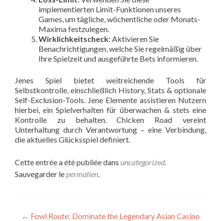
implementierten Limit-Funktionen unseres
Games, um tägliche, wöchentliche oder Monats-
Maxima festzulegen.
Wirklichkeitscheck:
Aktivieren Sie
Benachrichtigungen, welche Sie regelmäßig über
Ihre Spielzeit und ausgeführte Bets informieren.
Jenes Spiel bietet weitreichende Tools für
Selbstkontrolle, einschließlich History, Stats & optionale
Self-Exclusion-Tools. Jene Elemente assistieren Nutzern
hierbei, ein Spielverhalten für überwachen & stets eine
Kontrolle zu behalten. Chicken Road vereint
Unterhaltung durch Verantwortung – eine Verbindung,
die aktuelles Glücksspiel definiert.
Cette entrée a été publiée dans
uncategorized
.
Sauvegarder le
permalien
.
←
Fowl Route: Dominate the Legendary Asian Casino