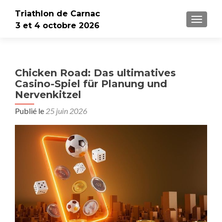
Triathlon de Carnac
AFFICH
3 et 4 octobre 2026
Chicken Road: Das ultimatives
Casino-Spiel für Planung und
Nervenkitzel
Publié le
25 juin 2026