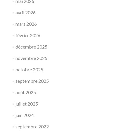
mai 2026
avril 2026
mars 2026
février 2026
décembre 2025
novembre 2025
octobre 2025
septembre 2025
août 2025
juillet 2025
juin 2024
septembre 2022