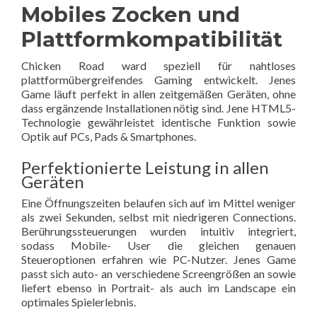
Mobiles Zocken und
Plattformkompatibilität
Chicken Road ward speziell für nahtloses
plattformübergreifendes Gaming entwickelt. Jenes
Game läuft perfekt in allen zeitgemäßen Geräten, ohne
dass ergänzende Installationen nötig sind. Jene HTML5-
Technologie gewährleistet identische Funktion sowie
Optik auf PCs, Pads & Smartphones.
Perfektionierte Leistung in allen
Geräten
Eine Öffnungszeiten belaufen sich auf im Mittel weniger
als zwei Sekunden, selbst mit niedrigeren Connections.
Berührungssteuerungen wurden intuitiv integriert,
sodass Mobile- User die gleichen genauen
Steueroptionen erfahren wie PC-Nutzer. Jenes Game
passt sich auto- an verschiedene Screengrößen an sowie
liefert ebenso in Portrait- als auch im Landscape ein
optimales Spielerlebnis.