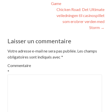
Game
Chicken Road: Det Ultimate
veiledningen til casinospillet
som erobrer verden med
Storm
→
Laisser un commentaire
Votre adresse e-mail ne sera pas publiée.
Les champs
obligatoires sont indiqués avec
*
Commentaire
*