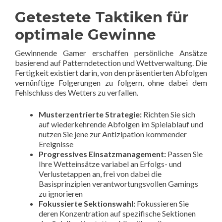
Getestete Taktiken für
optimale Gewinne
Gewinnende Gamer erschaffen persönliche Ansätze
basierend auf Patterndetection und Wettverwaltung. Die
Fertigkeit existiert darin, von den präsentierten Abfolgen
vernünftige Folgerungen zu folgern, ohne dabei dem
Fehlschluss des Wetters zu verfallen.
Musterzentrierte Strategie:
Richten Sie sich
auf wiederkehrende Abfolgen im Spielablauf und
nutzen Sie jene zur Antizipation kommender
Ereignisse
Progressives Einsatzmanagement:
Passen Sie
Ihre Wetteinsätze variabel an Erfolgs- und
Verlustetappen an, frei von dabei die
Basisprinzipien verantwortungsvollen Gamings
zu ignorieren
Fokussierte Sektionswahl:
Fokussieren Sie
deren Konzentration auf spezifische Sektionen