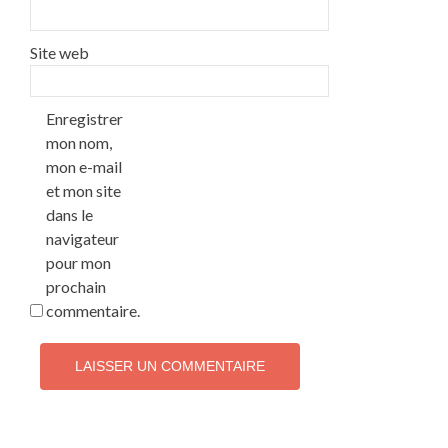
Site web
Enregistrer
mon nom,
mon e-mail
et mon site
dans le
navigateur
pour mon
prochain
commentaire.