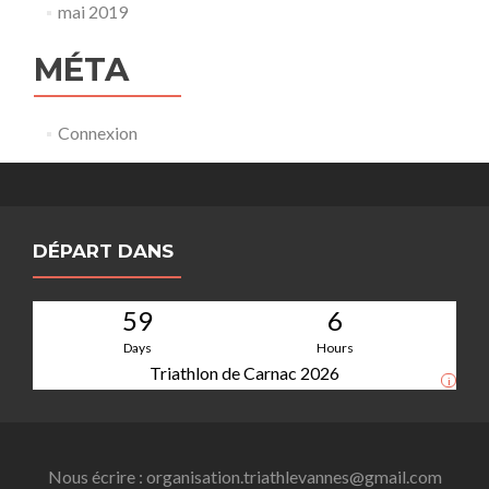
mai 2019
MÉTA
Connexion
DÉPART DANS
59
6
Days
Hours
Triathlon de Carnac 2026
i
Nous écrire : organisation.triathlevannes@gmail.com