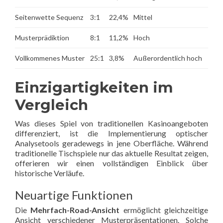
Seitenwette Sequenz
3:1
22,4%
Mittel
Musterprädiktion
8:1
11,2%
Hoch
Vollkommenes Muster
25:1
3,8%
Außerordentlich hoch
Einzigartigkeiten im
Vergleich
Was dieses Spiel von traditionellen Kasinoangeboten
differenziert, ist die Implementierung optischer
Analysetools geradewegs in jene Oberfläche. Während
traditionelle Tischspiele nur das aktuelle Resultat zeigen,
offerieren wir einen vollständigen Einblick über
historische Verläufe.
Neuartige Funktionen
Die
Mehrfach-Road-Ansicht
ermöglicht gleichzeitige
Ansicht verschiedener Musterpräsentationen. Solche