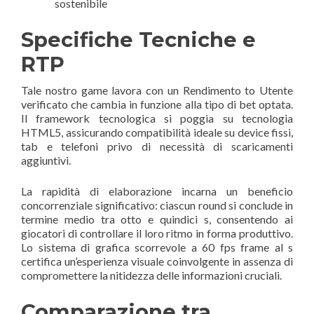
sostenibile
Specifiche Tecniche e
RTP
Tale nostro game lavora con un Rendimento to Utente
verificato che cambia in funzione alla tipo di bet optata.
Il framework tecnologica si poggia su tecnologia
HTML5, assicurando compatibilità ideale su device fissi,
tab e telefoni privo di necessità di scaricamenti
aggiuntivi.
La rapidità di elaborazione incarna un beneficio
concorrenziale significativo: ciascun round si conclude in
termine medio tra otto e quindici s, consentendo ai
giocatori di controllare il loro ritmo in forma produttivo.
Lo sistema di grafica scorrevole a 60 fps frame al s
certifica un’esperienza visuale coinvolgente in assenza di
compromettere la nitidezza delle informazioni cruciali.
Comparazione tra