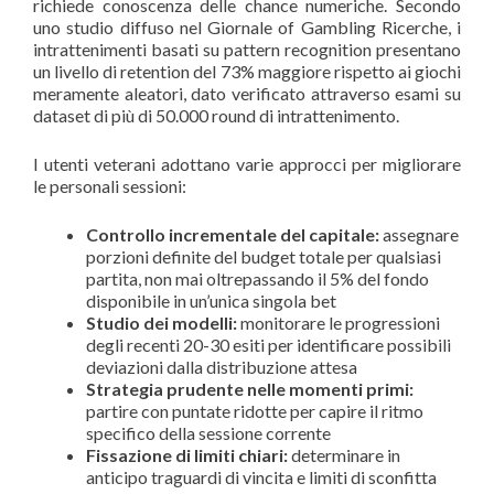
richiede conoscenza delle chance numeriche. Secondo
uno studio diffuso nel Giornale of Gambling Ricerche, i
intrattenimenti basati su pattern recognition presentano
un livello di retention del 73% maggiore rispetto ai giochi
meramente aleatori, dato verificato attraverso esami su
dataset di più di 50.000 round di intrattenimento.
I utenti veterani adottano varie approcci per migliorare
le personali sessioni:
Controllo incrementale del capitale:
assegnare
porzioni definite del budget totale per qualsiasi
partita, non mai oltrepassando il 5% del fondo
disponibile in un’unica singola bet
Studio dei modelli:
monitorare le progressioni
degli recenti 20-30 esiti per identificare possibili
deviazioni dalla distribuzione attesa
Strategia prudente nelle momenti primi:
partire con puntate ridotte per capire il ritmo
specifico della sessione corrente
Fissazione di limiti chiari:
determinare in
anticipo traguardi di vincita e limiti di sconfitta