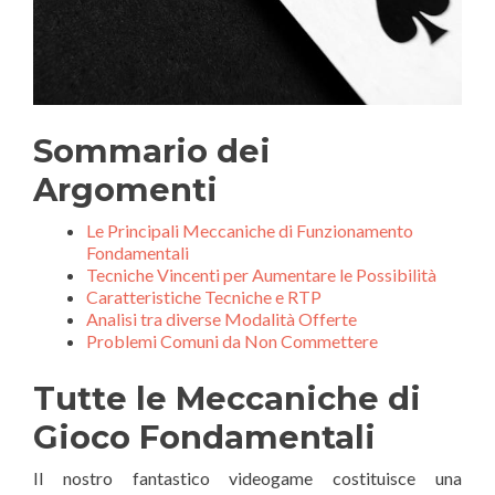
Sommario dei
Argomenti
Le Principali Meccaniche di Funzionamento
Fondamentali
Tecniche Vincenti per Aumentare le Possibilità
Caratteristiche Tecniche e RTP
Analisi tra diverse Modalità Offerte
Problemi Comuni da Non Commettere
Tutte le Meccaniche di
Gioco Fondamentali
Il nostro fantastico videogame costituisce una