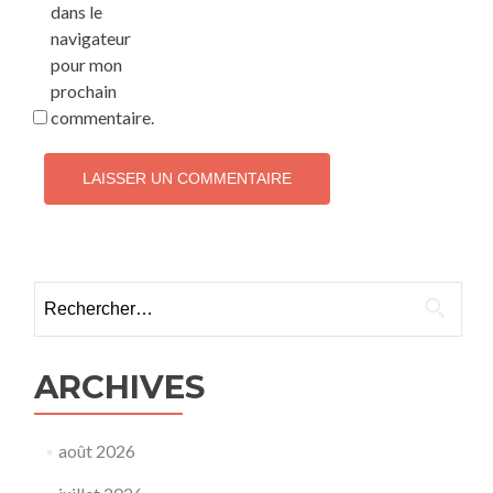
dans le
navigateur
pour mon
prochain
commentaire.
ARCHIVES
août 2026