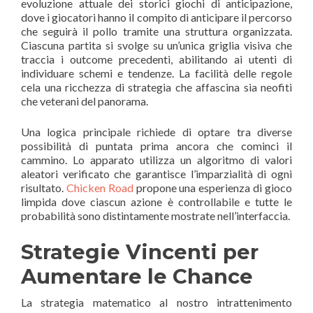
evoluzione attuale dei storici giochi di anticipazione,
dove i giocatori hanno il compito di anticipare il percorso
che seguirà il pollo tramite una struttura organizzata.
Ciascuna partita si svolge su un’unica griglia visiva che
traccia i outcome precedenti, abilitando ai utenti di
individuare schemi e tendenze. La facilità delle regole
cela una ricchezza di strategia che affascina sia neofiti
che veterani del panorama.
Una logica principale richiede di optare tra diverse
possibilità di puntata prima ancora che cominci il
cammino. Lo apparato utilizza un algoritmo di valori
aleatori verificato che garantisce l’imparzialità di ogni
risultato.
Chicken Road
propone una esperienza di gioco
limpida dove ciascun azione è controllabile e tutte le
probabilità sono distintamente mostrate nell’interfaccia.
Strategie Vincenti per
Aumentare le Chance
La strategia matematico al nostro intrattenimento