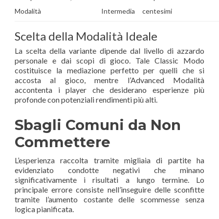
Modalità
Intermedia
centesimi
Scelta della Modalità Ideale
La scelta della variante dipende dal livello di azzardo
personale e dai scopi di gioco. Tale Classic Modo
costituisce la mediazione perfetto per quelli che si
accosta al gioco, mentre l’Advanced Modalità
accontenta i player che desiderano esperienze più
profonde con potenziali rendimenti più alti.
Sbagli Comuni da Non
Commettere
L’esperienza raccolta tramite migliaia di partite ha
evidenziato condotte negativi che minano
significativamente i risultati a lungo termine. Lo
principale errore consiste nell’inseguire delle sconfitte
tramite l’aumento costante delle scommesse senza
logica pianificata.