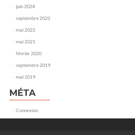
juin 2024
septembre 2022
mai 2022
mai 2021
février 2020
septembre 2019
mai 2019
MÉTA
Connexion