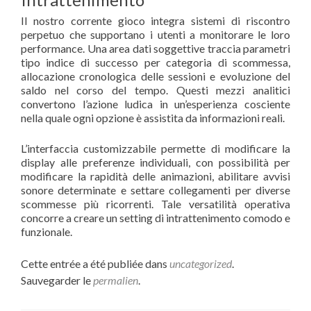
Il nostro corrente gioco integra sistemi di riscontro
perpetuo che supportano i utenti a monitorare le loro
performance. Una area dati soggettive traccia parametri
tipo indice di successo per categoria di scommessa,
allocazione cronologica delle sessioni e evoluzione del
saldo nel corso del tempo. Questi mezzi analitici
convertono l’azione ludica in un’esperienza cosciente
nella quale ogni opzione è assistita da informazioni reali.
L’interfaccia customizzabile permette di modificare la
display alle preferenze individuali, con possibilità per
modificare la rapidità delle animazioni, abilitare avvisi
sonore determinate e settare collegamenti per diverse
scommesse più ricorrenti. Tale versatilità operativa
concorre a creare un setting di intrattenimento comodo e
funzionale.
Cette entrée a été publiée dans
uncategorized
.
Sauvegarder le
permalien
.