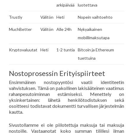
arkipäivää
luotettava
Trustly
Välitön
Heti
Nopein vaihtoehto
MuchBetter
Välitön
Alle 24h
Nykyaikainen
mobiilimaksutapa
Kryptovaluutat
Heti
1-2 tuntia
Bitcoin ja Ethereum
tuettuina
Nostoprosessin Erityispiirteet
Ensimmäinen nostopyyntösi vaatii identiteetin
vahvistuksen. Tämä on pakollinen lakisääteinen vaatimus
rahanpesutoiminnan estämiseksi. Menettely on
yksinkertainen: lähetä henkilötodistuksen sekä
osoitteesi todistavat dokumentti turvallisen järjestelmän
kautta.
Sivustollamme ei ole piilotettuja maksuja tai maksuja
nostoille. Vastaanotat koko summan tilillesi ilman