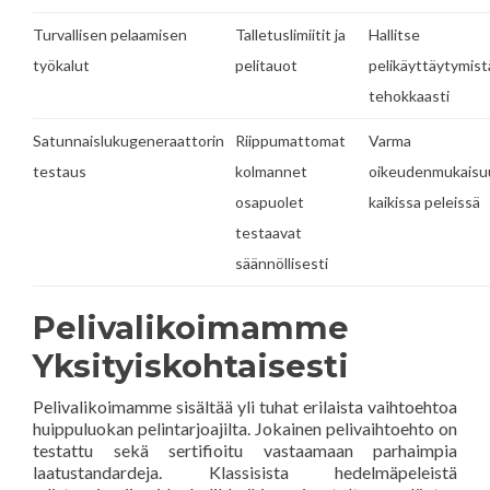
Turvallisen pelaamisen
Talletuslimiitit ja
Hallitse
työkalut
pelitauot
pelikäyttäytymist
tehokkaasti
Satunnaislukugeneraattorin
Riippumattomat
Varma
testaus
kolmannet
oikeudenmukaisu
osapuolet
kaikissa peleissä
testaavat
säännöllisesti
Pelivalikoimamme
Yksityiskohtaisesti
Pelivalikoimamme sisältää yli tuhat erilaista vaihtoehtoa
huippuluokan pelintarjoajilta. Jokainen pelivaihtoehto on
testattu sekä sertifioitu vastaamaan parhaimpia
laatustandardeja. Klassisista hedelmäpeleistä