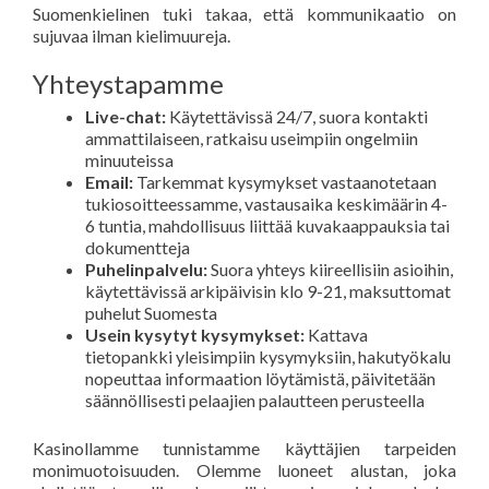
Suomenkielinen tuki takaa, että kommunikaatio on
sujuvaa ilman kielimuureja.
Yhteystapamme
Live-chat:
Käytettävissä 24/7, suora kontakti
ammattilaiseen, ratkaisu useimpiin ongelmiin
minuuteissa
Email:
Tarkemmat kysymykset vastaanotetaan
tukiosoitteessamme, vastausaika keskimäärin 4-
6 tuntia, mahdollisuus liittää kuvakaappauksia tai
dokumentteja
Puhelinpalvelu:
Suora yhteys kiireellisiin asioihin,
käytettävissä arkipäivisin klo 9-21, maksuttomat
puhelut Suomesta
Usein kysytyt kysymykset:
Kattava
tietopankki yleisimpiin kysymyksiin, hakutyökalu
nopeuttaa informaation löytämistä, päivitetään
säännöllisesti pelaajien palautteen perusteella
Kasinollamme tunnistamme käyttäjien tarpeiden
monimuotoisuuden. Olemme luoneet alustan, joka