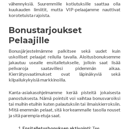
vähennyksiä. Suuremmille kotiutuksille saattaa olla
kuukauden limiitit, mutta VIP-pelaajamme nauttivat
korotetuista rajoista.
Bonustarjoukset
Pelaajille
Bonusjärjestelmämme palkitsee sekä uudet kuin
uskolliset pelaajat reilulla tavalla. Aloitusbonuksemme
jakautuu usealle ensitalletukselle, jolloin saat lisää
pelivaroja saatavillesi pidemmän aikaa.
Kierrätysvaatimukset ovat läpinäkyviä sekä
kilpailukykyisiä markkinoilla.
Kanta-asiakasohjelmamme kerää pisteitä jokaisesta
panostuksesta. Nämä pointsit voi vaihtaa bonusvaroiksi
tai muihin etuihin kuten palautuksiin tai ilmaiskierroksiin.
Mitä enemmän pelaat, sitä korkeammalle tasolla nouset
ja sitä parempia etuja saat.
Ensitalletusbonuksen aktivointi:
Tee