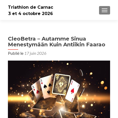
Triathlon de Carnac
AFFICH
3 et 4 octobre 2026
CleoBetra – Autamme Sinua
Menestymään Kuin Antiikin Faarao
Publié le
17 juin 2026