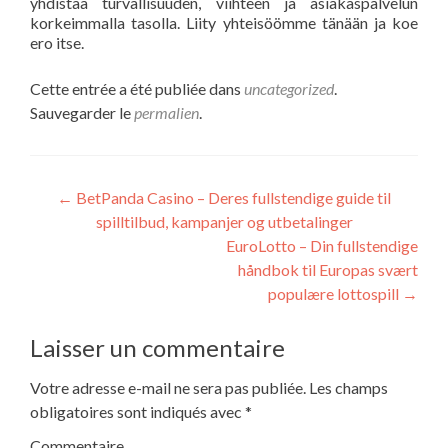
yhdistää turvallisuuden, viihteen ja asiakaspalvelun
korkeimmalla tasolla. Liity yhteisöömme tänään ja koe
ero itse.
Cette entrée a été publiée dans
uncategorized
.
Sauvegarder le
permalien
.
←
BetPanda Casino – Deres fullstendige guide til
spilltilbud, kampanjer og utbetalinger
EuroLotto – Din fullstendige
håndbok til Europas svært
populære lottospill
→
Laisser un commentaire
Votre adresse e-mail ne sera pas publiée.
Les champs
obligatoires sont indiqués avec
*
Commentaire