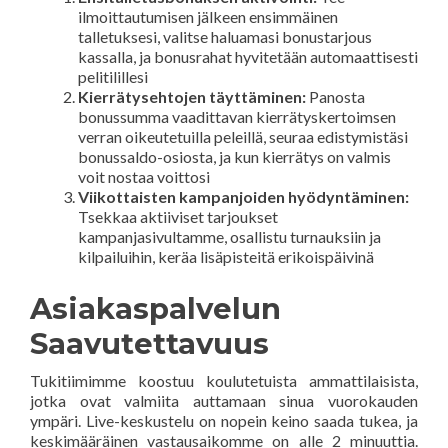
ilmoittautumisen jälkeen ensimmäinen
talletuksesi, valitse haluamasi bonustarjous
kassalla, ja bonusrahat hyvitetään automaattisesti
pelitilillesi
Kierrätysehtojen täyttäminen:
Panosta
bonussumma vaadittavan kierrätyskertoimsen
verran oikeutetuilla peleillä, seuraa edistymistäsi
bonussaldo-osiosta, ja kun kierrätys on valmis
voit nostaa voittosi
Viikottaisten kampanjoiden hyödyntäminen:
Tsekkaa aktiiviset tarjoukset
kampanjasivultamme, osallistu turnauksiin ja
kilpailuihin, keräa lisäpisteitä erikoispäivinä
Asiakaspalvelun
Saavutettavuus
Tukitiimimme koostuu koulutetuista ammattilaisista,
jotka ovat valmiita auttamaan sinua vuorokauden
ympäri. Live-keskustelu on nopein keino saada tukea, ja
keskimääräinen vastausaikomme on alle 2 minuuttia.