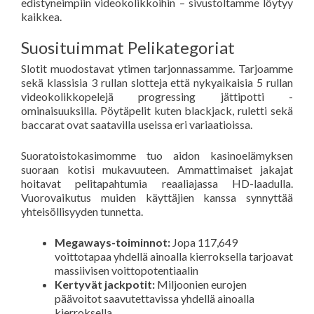
edistyneimpiin videokolikkoihin – sivustoltamme löytyy
kaikkea.
Suosituimmat Pelikategoriat
Slotit muodostavat ytimen tarjonnassamme. Tarjoamme
sekä klassisia 3 rullan slotteja että nykyaikaisia 5 rullan
videokolikkopelejä progressing jättipotti -
ominaisuuksilla. Pöytäpelit kuten blackjack, ruletti sekä
baccarat ovat saatavilla useissa eri variaatioissa.
Suoratoistokasimomme tuo aidon kasinoelämyksen
suoraan kotisi mukavuuteen. Ammattimaiset jakajat
hoitavat pelitapahtumia reaaliajassa HD-laadulla.
Vuorovaikutus muiden käyttäjien kanssa synnyttää
yhteisöllisyyden tunnetta.
Megaways-toiminnot:
Jopa 117,649
voittotapaa yhdellä ainoalla kierroksella tarjoavat
massiivisen voittopotentiaalin
Kertyvät jackpotit:
Miljoonien eurojen
päävoitot saavutettavissa yhdellä ainoalla
kierroksella