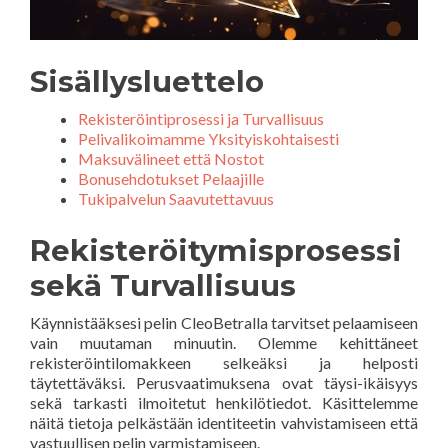
Sisällysluettelo
Rekisteröintiprosessi ja Turvallisuus
Pelivalikoimamme Yksityiskohtaisesti
Maksuvälineet että Nostot
Bonusehdotukset Pelaajille
Tukipalvelun Saavutettavuus
Rekisteröitymisprosessi
sekä Turvallisuus
Käynnistääksesi pelin CleoBetralla tarvitset pelaamiseen
vain muutaman minuutin. Olemme kehittäneet
rekisteröintilomakkeen selkeäksi ja helposti
täytettäväksi. Perusvaatimuksena ovat täysi-ikäisyys
sekä tarkasti ilmoitetut henkilötiedot. Käsittelemme
näitä tietoja pelkästään identiteetin vahvistamiseen että
vastuullisen pelin varmistamiseen.