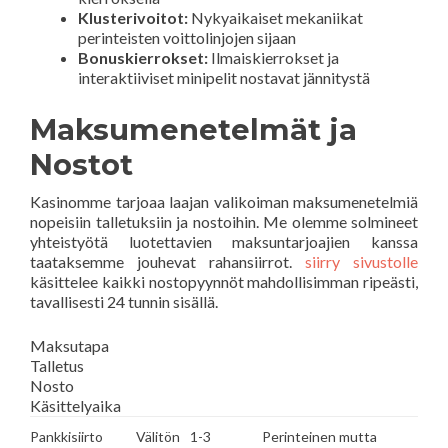
Klusterivoitot:
Nykyaikaiset mekaniikat
perinteisten voittolinjojen sijaan
Bonuskierrokset:
Ilmaiskierrokset ja
interaktiiviset minipelit nostavat jännitystä
Maksumenetelmät ja
Nostot
Kasinomme tarjoaa laajan valikoiman maksumenetelmiä
nopeisiin talletuksiin ja nostoihin. Me olemme solmineet
yhteistyötä luotettavien maksuntarjoajien kanssa
taataksemme jouhevat rahansiirrot.
siirry sivustolle
käsittelee kaikki nostopyynnöt mahdollisimman ripeästi,
tavallisesti 24 tunnin sisällä.
Maksutapa
Talletus
Nosto
Käsittelyaika
Pankkisiirto
Välitön
1-3
Perinteinen mutta