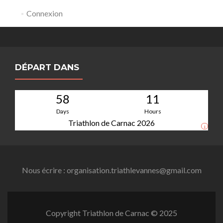
Connexion
DÉPART DANS
58
11
Days
Hours
Triathlon de Carnac 2026
i
Nous écrire : organisation.triathlevannes@gmail.com
Copyright Triathlon de Carnac © 2025