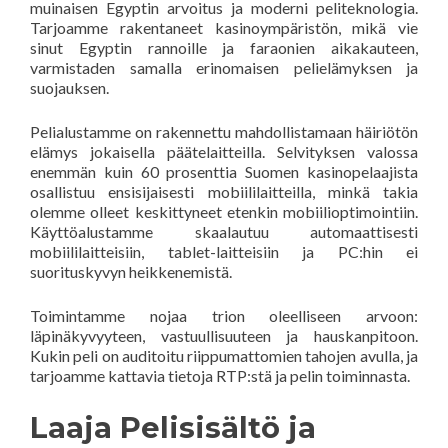
muinaisen Egyptin arvoitus ja moderni peliteknologia.
Tarjoamme rakentaneet kasinoympäristön, mikä vie
sinut Egyptin rannoille ja faraonien aikakauteen,
varmistaden samalla erinomaisen pelielämyksen ja
suojauksen.
Pelialustamme on rakennettu mahdollistamaan häiriötön
elämys jokaisella päätelaitteilla. Selvityksen valossa
enemmän kuin 60 prosenttia Suomen kasinopelaajista
osallistuu ensisijaisesti mobiililaitteilla, minkä takia
olemme olleet keskittyneet etenkin mobiilioptimointiin.
Käyttöalustamme skaalautuu automaattisesti
mobiililaitteisiin, tablet-laitteisiin ja PC:hin ei
suorituskyvyn heikkenemistä.
Toimintamme nojaa trion oleelliseen arvoon:
läpinäkyvyyteen, vastuullisuuteen ja hauskanpitoon.
Kukin peli on auditoitu riippumattomien tahojen avulla, ja
tarjoamme kattavia tietoja RTP:stä ja pelin toiminnasta.
Laaja Pelisisältö ja