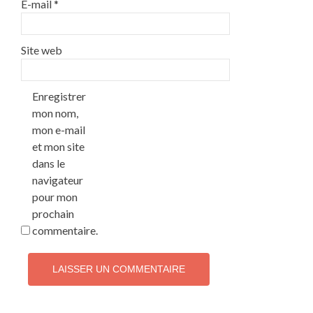
E-mail
*
Site web
Enregistrer
mon nom,
mon e-mail
et mon site
dans le
navigateur
pour mon
prochain
commentaire.