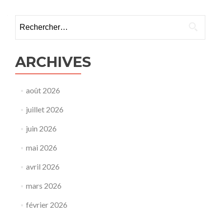
ARCHIVES
août 2026
juillet 2026
juin 2026
mai 2026
avril 2026
mars 2026
février 2026