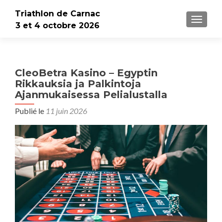
Triathlon de Carnac
AFFICH
3 et 4 octobre 2026
CleoBetra Kasino – Egyptin
Rikkauksia ja Palkintoja
Ajanmukaisessa Pelialustalla
Publié le
11 juin 2026