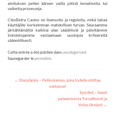
aloituksen pelien ääreen vailla pitkiä lomakkeita tai
vaikeita prosesseja.
CleoBetra Casino on lisensoitu ja reguloitu, mikä takaa
käyttäjille korkeimman mahdollisen turvan. Seuraamme
järkähtämättä kaikkia alan säädöksiä ja päivitämme
toimintojamme vastaamaan uusimpia kriteereitä
säännöllisesti.
Cette entrée a été publiée dans
uncategorized
.
Sauvegarder le
permalien
.
←
BlazeSpins – Pelikokemus, joka todella ohittaa
oletukset
EpicBet – Nauti
pelaamisesta Turvallisesti ja
Voita Järeästi
→