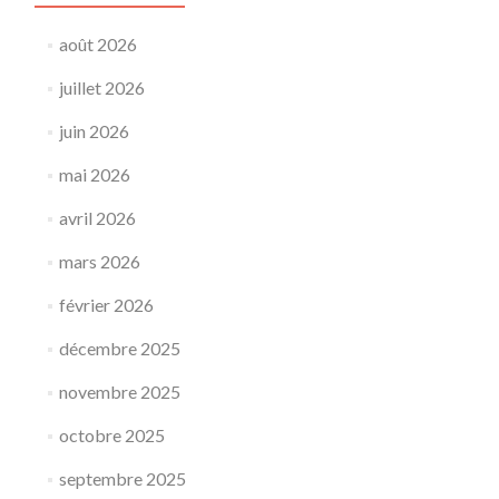
août 2026
juillet 2026
juin 2026
mai 2026
avril 2026
mars 2026
février 2026
décembre 2025
novembre 2025
octobre 2025
septembre 2025