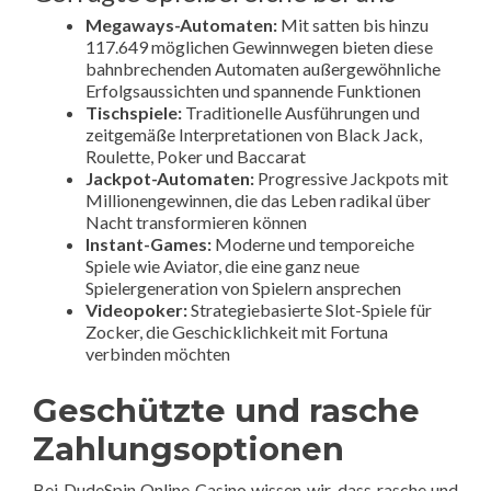
Megaways-Automaten:
Mit satten bis hinzu
117.649 möglichen Gewinnwegen bieten diese
bahnbrechenden Automaten außergewöhnliche
Erfolgsaussichten und spannende Funktionen
Tischspiele:
Traditionelle Ausführungen und
zeitgemäße Interpretationen von Black Jack,
Roulette, Poker und Baccarat
Jackpot-Automaten:
Progressive Jackpots mit
Millionengewinnen, die das Leben radikal über
Nacht transformieren können
Instant-Games:
Moderne und temporeiche
Spiele wie Aviator, die eine ganz neue
Spielergeneration von Spielern ansprechen
Videopoker:
Strategiebasierte Slot-Spiele für
Zocker, die Geschicklichkeit mit Fortuna
verbinden möchten
Geschützte und rasche
Zahlungsoptionen
Bei DudeSpin Online Casino wissen wir, dass rasche und