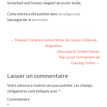
Sicherheit und Schutz rangiert an erster Stelle.
Cette entrée a été publiée dans
uncategorized
.
Sauvegarder le
permalien
.
←
Manual Completa sobre Sitios de Casino Online en
Argentina
Descoperă Golden Panda:
Parcursul Ta Premium de
Gaming Online
→
Laisser un commentaire
Votre adresse e-mail ne sera pas publiée.
Les champs
obligatoires sont indiqués avec
*
Commentaire
*