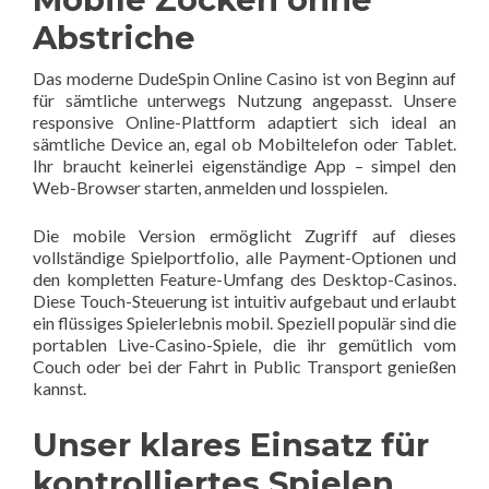
Abstriche
Das moderne DudeSpin Online Casino ist von Beginn auf
für sämtliche unterwegs Nutzung angepasst. Unsere
responsive Online-Plattform adaptiert sich ideal an
sämtliche Device an, egal ob Mobiltelefon oder Tablet.
Ihr braucht keinerlei eigenständige App – simpel den
Web-Browser starten, anmelden und losspielen.
Die mobile Version ermöglicht Zugriff auf dieses
vollständige Spielportfolio, alle Payment-Optionen und
den kompletten Feature-Umfang des Desktop-Casinos.
Diese Touch-Steuerung ist intuitiv aufgebaut und erlaubt
ein flüssiges Spielerlebnis mobil. Speziell populär sind die
portablen Live-Casino-Spiele, die ihr gemütlich vom
Couch oder bei der Fahrt in Public Transport genießen
kannst.
Unser klares Einsatz für
kontrolliertes Spielen