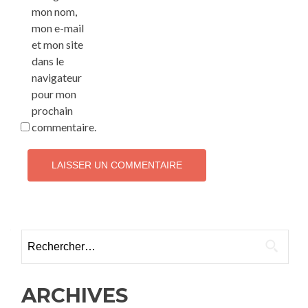
mon nom,
mon e-mail
et mon site
dans le
navigateur
pour mon
prochain
commentaire.
ARCHIVES