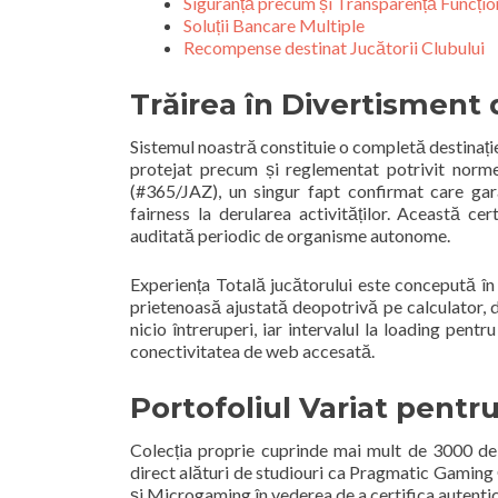
Siguranță precum și Transparență Funcțio
Soluții Bancare Multiple
Recompense destinat Jucătorii Clubului
Trăirea în Divertisment 
Sistemul noastră constituie o completă destinație
protejat precum și reglementat potrivit norm
(#365/JAZ), un singur fapt confirmat care ga
fairness la derularea activităților. Această c
auditată periodic de organisme autonome.
Experiența Totală jucătorului este concepută în 
prietenoasă ajustată deopotrivă pe calculator, d
nicio întreruperi, iar intervalul la loading pentr
conectivitatea de web accesată.
Portofoliul Variat pentru
Colecția proprie cuprinde mai mult de 3000 de 
direct alături de studiouri ca Pragmatic Gamin
și Microgaming în vederea de a certifica autentic