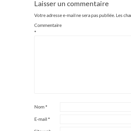
Laisser un commentaire
Votre adresse e-mail ne sera pas publiée.
Les cha
Commentaire
*
Nom
*
E-mail
*