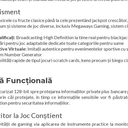
tisment
sicele cu fructe clasice până la cele prezentând jackpot crescător,
cum și sisteme de joc diverse, inclusiv Megaways Gaming, sistem c
ificați:
Broadcasting High Definition la time real pentru blackjac
itări pentru joc adaptabile dedicate toate categoriile pentru sume
ve Virtuale:
Imitații autentice pentru evenimentelor sportive cu 
ndom Number Generator
ilități rapide de tipul jocuri scratch cards, keno precum și bingo cl
ță Funcțională
curizat 128-bit spre protejarea informațiilor private plus bancare 
prin căi protejate, în timp ce informațiile sensibile vor fi păstra
on pentru securitatea informațiilor.
tor la Joc Conștient
tății de gaming via aplicarea de instrumente practice la monito