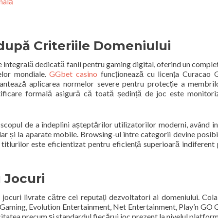
nală
după Criteriile Domeniului
 integrală dedicată fanii pentru gaming digital, oferind un complet
elor mondiale.
GGbet casino
funcționează cu licența Curacao 
rantează aplicarea normelor severe pentru protecție a membril
ertificare formală asigură că toată ședință de joc este monitori
scopul de a îndeplini așteptărilor utilizatorilor moderni, având in
ar și la aparate mobile. Browsing-ul între categorii devine posibi
u titlurilor este eficientizat pentru eficiență superioară indiferent
 Jocuri
jocuri livrate către cei reputați dezvoltatori ai domeniului. Co
g Gaming, Evolution Entertainment, Net Entertainment, Play’n GO
itatea precum și standardul fiecărui joc prezent la nivelul platform