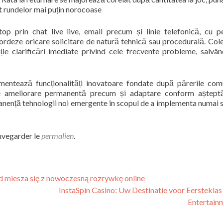
at rundelor mai puțin norocoase
p prin chat live live, email precum și linie telefonică, cu p
rdeze oricare solicitare de natură tehnică sau procedurală. Cole
iție clarificări imediate privind cele frecvente probleme, salvâ
mentează funcționalități inovatoare fondate după părerile comu
e ameliorare permanentă precum și adaptare conform așteptăr
anență tehnologii noi emergente în scopul de a implementa numai so
auvegarder le
permalien
.
 miesza się z nowoczesną rozrywkę online
InstaSpin Casino: Uw Destinatie voor Eersteklas
Entertain