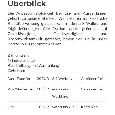
Überblick
Die Anpassungsfähigkeit bei Ein- und Auszahlungen
gehört zu unsere Stärken. Wir nehmen an klassische
Banküberweisung genauso wie moderne E-Wallets und
Digitalwährungen. Alle Option wurde gründlich auf
Zuverlässigkeit, Geschwindigkeit und
Kostenwirksamkeit getestet, bevor wir sie in unser
Portfolio aufgenommen haben.
Zahlungsart
Mindesteinsatz
Bearbeitungszeit Auszahlung
Gebühren
Bank Transfer
20 EUR
2-4 Werktage
Gebührenfrei
Visa/Mastercard
10 EUR
ein bis drei
Gebührenfrei
Werktage
Skrill
10 EUR
Sofort bis 24h
Kostenlos