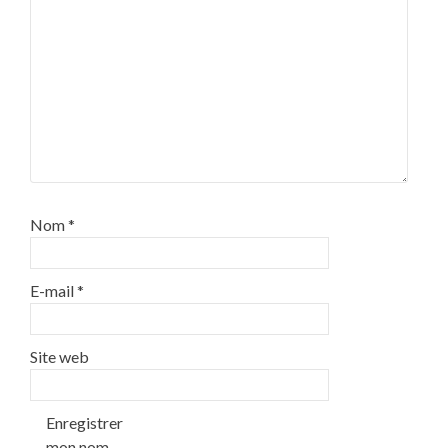
Nom
*
E-mail
*
Site web
Enregistrer
mon nom,