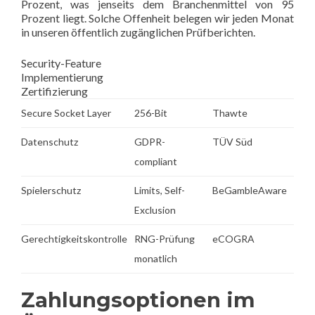
Prozent, was jenseits dem Branchenmittel von 95
Prozent liegt. Solche Offenheit belegen wir jeden Monat
in unseren öffentlich zugänglichen Prüfberichten.
Security-Feature
Implementierung
Zertifizierung
Secure Socket Layer
256-Bit
Thawte
Datenschutz
GDPR-
TÜV Süd
compliant
Spielerschutz
Limits, Self-
BeGambleAware
Exclusion
Gerechtigkeitskontrolle
RNG-Prüfung
eCOGRA
monatlich
Zahlungsoptionen im