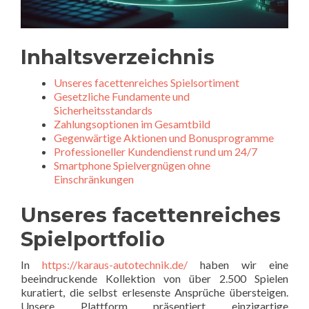
Inhaltsverzeichnis
Unseres facettenreiches Spielsortiment
Gesetzliche Fundamente und
Sicherheitsstandards
Zahlungsoptionen im Gesamtbild
Gegenwärtige Aktionen und Bonusprogramme
Professioneller Kundendienst rund um 24/7
Smartphone Spielvergnügen ohne
Einschränkungen
Unseres facettenreiches
Spielportfolio
In
https://karaus-autotechnik.de/
haben wir eine
beeindruckende Kollektion von über 2.500 Spielen
kuratiert, die selbst erlesenste Ansprüche übersteigen.
Unsere Plattform präsentiert einzigartige