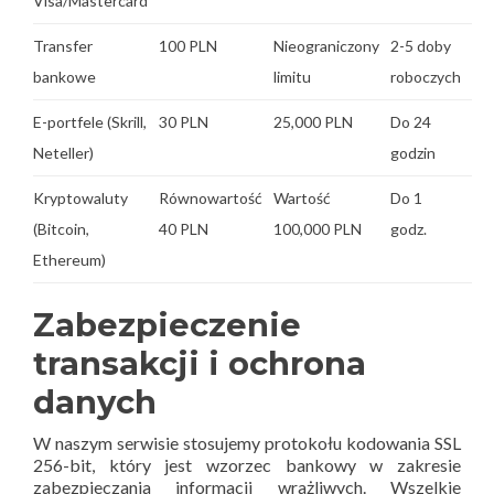
Visa/Mastercard
Transfer
100 PLN
Nieograniczony
2-5 doby
bankowe
limitu
roboczych
E-portfele (Skrill,
30 PLN
25,000 PLN
Do 24
Neteller)
godzin
Kryptowaluty
Równowartość
Wartość
Do 1
(Bitcoin,
40 PLN
100,000 PLN
godz.
Ethereum)
Zabezpieczenie
transakcji i ochrona
danych
W naszym serwisie stosujemy protokołu kodowania SSL
256-bit, który jest wzorzec bankowy w zakresie
zabezpieczania informacji wrażliwych. Wszelkie