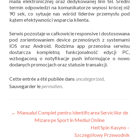
maila elektronicznej oraz dedykowanej linii tel. Średni
termin odpowiedzi na komunikatorze wynosi krócej niż
90 sek, co sytuuje nas wśród liderów przemysłu pod
kątem efektywności wsparcia klienta.
Serwis pozostaje w całkowicie responsive i dostosowana
pod zorientowaniem device przenośnych z systemami
iOS oraz Android. Rodzima app przenośna serwisu
dostarcza kompletną funkcjonalność edycji PC,
wzbogaconą o notyfikacje push informujące o nowo
dodanych promocjach oraz statusie transakcji.
Cette entrée a été publiée dans
uncategorized
.
Sauvegarder le
permalien
.
←
Manualul Complet pentru Identificarea Serviciilor de
Mizare pe Sport în Mediul Online
Hell Spin Kasyno –
Szczegółowy Przewodnik