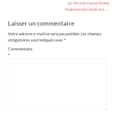
po Stronie Hazardowej
Najnowszej Generacji
→
Laisser un commentaire
Votre adresse e-mail ne sera pas publiée.
Les champs
obligatoires sont indiqués avec
*
Commentaire
*