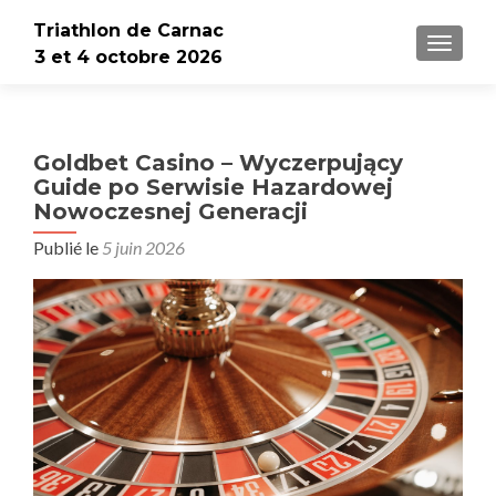
Triathlon de Carnac
AFFICH
3 et 4 octobre 2026
Goldbet Casino – Wyczerpujący
Guide po Serwisie Hazardowej
Nowoczesnej Generacji
Publié le
5 juin 2026