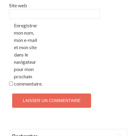
Site web
Enregistrer
mon nom,
mon e-mail
et mon site
dans le
navigateur
pour mon
prochain
commentaire.