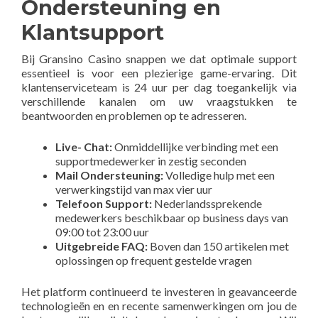
Ondersteuning en
Klantsupport
Bij Gransino Casino snappen we dat optimale support
essentieel is voor een plezierige game-ervaring. Dit
klantenserviceteam is 24 uur per dag toegankelijk via
verschillende kanalen om uw vraagstukken te
beantwoorden en problemen op te adresseren.
Live- Chat:
Onmiddellijke verbinding met een
supportmedewerker in zestig seconden
Mail Ondersteuning:
Volledige hulp met een
verwerkingstijd van max vier uur
Telefoon Support:
Nederlandssprekende
medewerkers beschikbaar op business days van
09:00 tot 23:00 uur
Uitgebreide FAQ:
Boven dan 150 artikelen met
oplossingen op frequent gestelde vragen
Het platform continueerd te investeren in geavanceerde
technologieën en en recente samenwerkingen om jou de