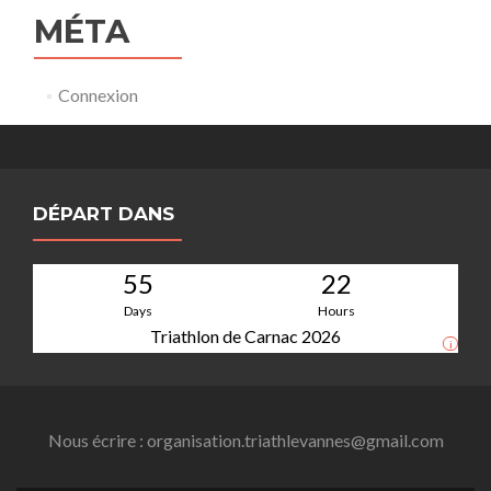
MÉTA
Connexion
DÉPART DANS
55
22
Days
Hours
Triathlon de Carnac 2026
i
Nous écrire : organisation.triathlevannes@gmail.com