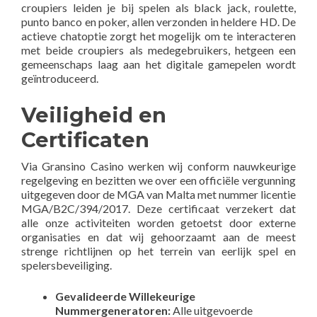
croupiers leiden je bij spelen als black jack, roulette,
punto banco en poker, allen verzonden in heldere HD. De
actieve chatoptie zorgt het mogelijk om te interacteren
met beide croupiers als medegebruikers, hetgeen een
gemeenschaps laag aan het digitale gamepelen wordt
geïntroduceerd.
Veiligheid en
Certificaten
Via Gransino Casino werken wij conform nauwkeurige
regelgeving en bezitten we over een officiële vergunning
uitgegeven door de MGA van Malta met nummer licentie
MGA/B2C/394/2017. Deze certificaat verzekert dat
alle onze activiteiten worden getoetst door externe
organisaties en dat wij gehoorzaamt aan de meest
strenge richtlijnen op het terrein van eerlijk spel en
spelersbeveiliging.
Gevalideerde Willekeurige
Nummergeneratoren:
Alle uitgevoerde