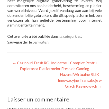
best mogelijke digitale gokervaring te leveren. Wij
committeren ons aan helderheid, bescherming en plezier
van wereldniveau. Word jezelf vandaag aan aan bij vele
duizenden blije gebruikers die dit speelplatform hebben
verkozen als hun geliefde bestemming voor internet
gaming entertainment.
Cette entrée a été publiée dans
uncategorized
.
Sauvegarder le
permalien
.
←
Cazinouri Fresh RO: Indicatorul Complet Pentru
Explorarea Platformelor Fresh de Gaming
Hazard Wirtualne BLIK –
Innowacyjne Transakcje w
Grach Kasynowych
→
Laisser un commentaire
Votre adresse e-mail ne sera pas publiée.
Les champs