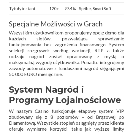
Tytuły instant
120+
97.4%
Spribe, SmartSoft
Specjalne Możliwości w Grach
Wszystkim użytkownikom proponujemy opcję demo dla
każdych slotów, pozwalającą sprawdzanie
funkcjonowania bez zagrożenia finansowego. System
selekcji rozgrywek według wariancji, RTP a także
rodzaju nagród został opracowany z myślą o
maksymalną wygodę użytkownika. Ponadto integrujemy
zawody automatowe z funduszami nagród sięgającymi
50 000 EURO miesięcznie.
System Nagród i
Programy Lojalnościowe
W naszym Casino funkcjonuje etapowy system VIP
zbudowany się z 8 poziomów – od Brązowej po
Diamentową. Wszystkie stopień osiągnięty przez klienta
oferuje wymierne korzyści, takie jak wyższe limity