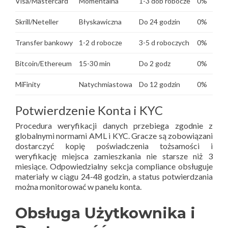
Visa/Mastercard
Momentalna
1-3 dób robocze
0%
Skrill/Neteller
Błyskawiczna
Do 24 godzin
0%
Transfer bankowy
1-2 d robocze
3-5 d roboczych
0%
Bitcoin/Ethereum
15-30 min
Do 2 godz
0%
MiFinity
Natychmiastowa
Do 12 godzin
0%
Potwierdzenie Konta i KYC
Procedura weryfikacji danych przebiega zgodnie z
globalnymi normami AML i KYC. Gracze są zobowiązani
dostarczyć kopię poświadczenia tożsamości i
weryfikację miejsca zamieszkania nie starsze niż 3
miesiące. Odpowiedzialny sekcja compliance obsługuje
materiały w ciągu 24-48 godzin, a status potwierdzania
można monitorować w panelu konta.
Obsługa Użytkownika i