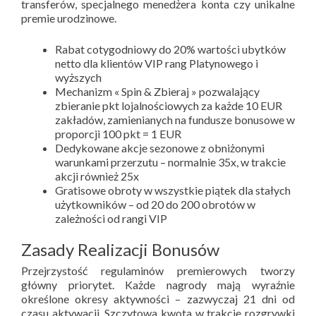
transferów, specjalnego menedżera konta czy unikalne
premie urodzinowe.
Rabat cotygodniowy do 20% wartości ubytków
netto dla klientów VIP rang Platynowego i
wyższych
Mechanizm « Spin & Zbieraj » pozwalający
zbieranie pkt lojalnościowych za każde 10 EUR
zakładów, zamienianych na fundusze bonusowe w
proporcji 100 pkt = 1 EUR
Dedykowane akcje sezonowe z obniżonymi
warunkami przerzutu – normalnie 35x, w trakcie
akcji również 25x
Gratisowe obroty w wszystkie piątek dla stałych
użytkowników – od 20 do 200 obrotów w
zależności od rangi VIP
Zasady Realizacji Bonusów
Przejrzystość regulaminów premierowych tworzy
główny priorytet. Każde nagrody mają wyraźnie
określone okresy aktywności – zazwyczaj 21 dni od
czasu aktywacji. Szczytowa kwota w trakcie rozgrywki