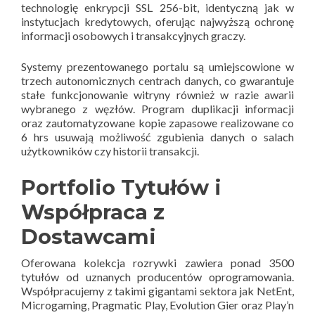
technologię enkrypcji SSL 256-bit, identyczną jak w
instytucjach kredytowych, oferując najwyższą ochronę
informacji osobowych i transakcyjnych graczy.
Systemy prezentowanego portalu są umiejscowione w
trzech autonomicznych centrach danych, co gwarantuje
stałe funkcjonowanie witryny również w razie awarii
wybranego z węzłów. Program duplikacji informacji
oraz zautomatyzowane kopie zapasowe realizowane co
6 hrs usuwają możliwość zgubienia danych o salach
użytkowników czy historii transakcji.
Portfolio Tytułów i
Współpraca z
Dostawcami
Oferowana kolekcja rozrywki zawiera ponad 3500
tytułów od uznanych producentów oprogramowania.
Współpracujemy z takimi gigantami sektora jak NetEnt,
Microgaming, Pragmatic Play, Evolution Gier oraz Play’n