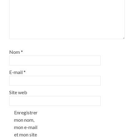
Nom
*
E-mail
*
Site web
Enregistrer
mon nom,
mon e-mail
et mon site