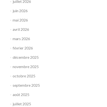
juillet 2026
juin 2026
mai 2026
avril 2026
mars 2026
février 2026
décembre 2025
novembre 2025
octobre 2025
septembre 2025
août 2025
juillet 2025