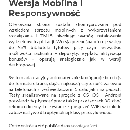
Wersja Mobilna i
Responsywność
Oferowana strona została skonfigurowana pod
względem sprzętu mobilnych z wykorzystaniem
rozwiązania HTML5, niwelując wymóg instalowania
wydzielonych aplikacji. Wersja przenośna oferuje wstęp
do 95% biblioteki tytułów, przy czym wszystkie
możliwości rachunku – depozyty, wypłaty, aktywacja
bonusów – operują analogicznie jak w wersji
desktopowej.
System adaptacyjny automatycznie konfiguruje interfejs
do formatu ekranu, dając najlepszą czytelność zarówno
na telefonach z wyświetlaczami 5 cala, jak i na padach.
Testy zrealizowane na sprzęcie z OS iOS i Androjd
potwierdziły płynność pracy także przy łączach 3G, choć
rekomendujemy korzystanie z połączeń WiFi w trakcie
zabaw na żywo dla optymalnej klasy przesyłu wideo.
Cette entrée a été publiée dans
uncategorized
.