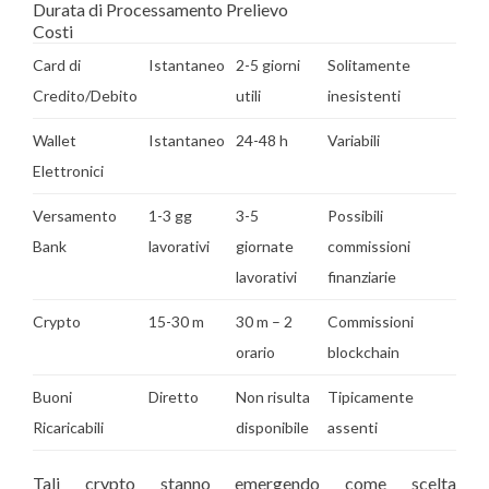
Durata di Processamento Prelievo
Costi
Card di
Istantaneo
2-5 giorni
Solitamente
Credito/Debito
utili
inesistenti
Wallet
Istantaneo
24-48 h
Variabili
Elettronici
Versamento
1-3 gg
3-5
Possibili
Bank
lavorativi
giornate
commissioni
lavorativi
finanziarie
Crypto
15-30 m
30 m – 2
Commissioni
orario
blockchain
Buoni
Diretto
Non risulta
Tipicamente
Ricaricabili
disponibile
assenti
Tali crypto stanno emergendo come scelta