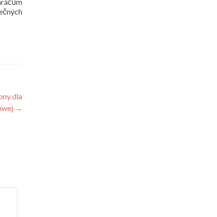
hráčům
tečných
ony dla
owej
→