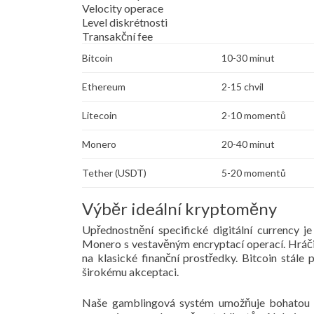
Velocity operace
Level diskrétnosti
Transakční fee
Bitcoin
10-30 minut
Ethereum
2-15 chvil
Litecoin
2-10 momentů
Monero
20-40 minut
Tether (USDT)
5-20 momentů
Výběr ideální kryptoměny
Upřednostnění specifické digitální currency je
Monero s vestavěným encryptací operací. Hráči 
na klasické finanční prostředky. Bitcoin stále
širokému akceptaci.
Naše gamblingová systém umožňuje bohatou pal