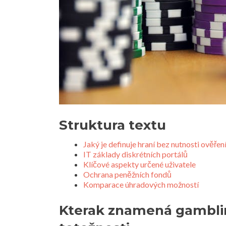
Struktura textu
Jaký je definuje hraní bez nutnosti ověřen
IT základy diskrétních portálů
Klíčové aspekty určené uživatele
Ochrana peněžních fondů
Komparace úhradových možností
Kterak znamená gamblin