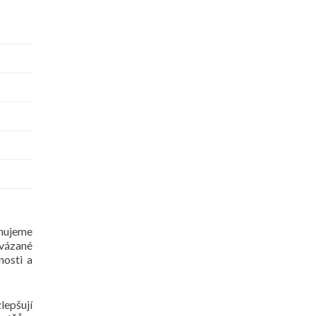
rhujeme
avázané
nosti a
lepšují