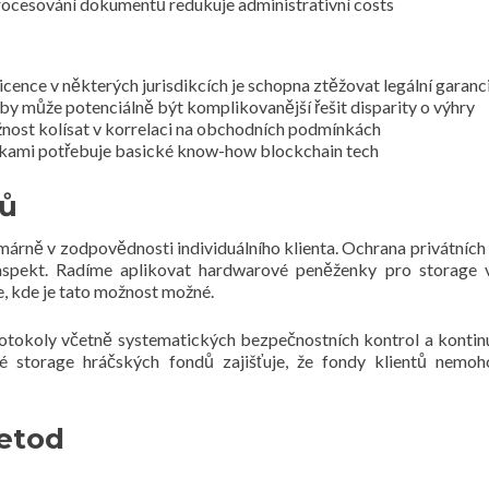
ocesování dokumentů redukuje administrativní costs
cence v některých jurisdikcích je schopna ztěžovat legální garanc
y může potenciálně být komplikovanější řešit disparity o výhry
nost kolísat v korrelaci na obchodních podmínkách
kami potřebuje basické know-how blockchain tech
dů
árně v zodpovědnosti individuálního klienta. Ochrana privátních 
aspekt. Radíme aplikovat hardwarové peněženky pro storage 
, kde je tato možnost možné.
otokoly včetně systematických bezpečnostních kontrol a kontin
né storage hráčských fondů zajišťuje, že fondy klientů nemo
etod