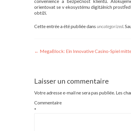
convenience a bezpečnost klientů. Alokujem
orientovat se v ekosystému digitálních prostře
obtíží.
Cette entrée a été publiée dans
uncategorized
. S
←
MegaBlock: Ein Innovative Casino-Spiel mitt
Laisser un commentaire
Votre adresse e-mail ne sera pas publiée.
Les cha
Commentaire
*