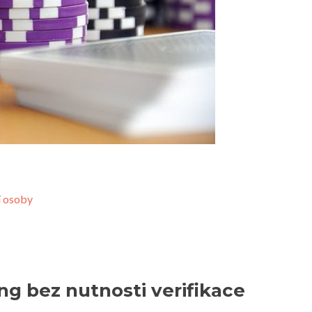
í osoby
g bez nutnosti verifikace