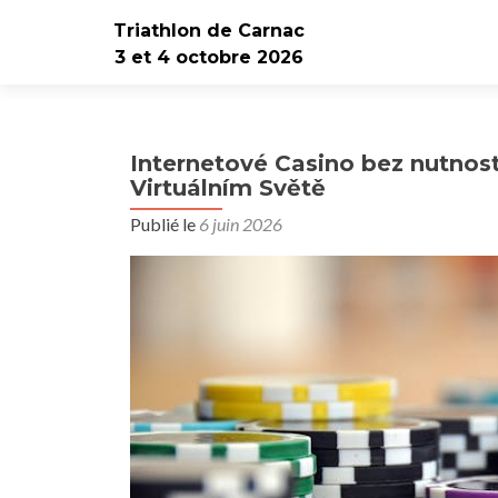
Triathlon de Carnac
3 et 4 octobre 2026
Internetové Casino bez nutnost
Virtuálním Světě
Publié le
6 juin 2026