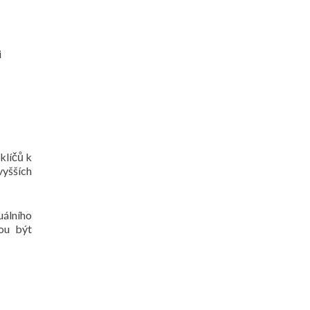
i
klíčů k
vyšších
uálního
hou být