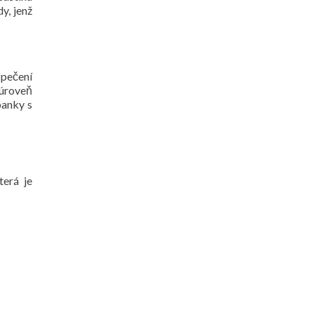
y, jenž
zpečení
úroveň
banky s
terá je