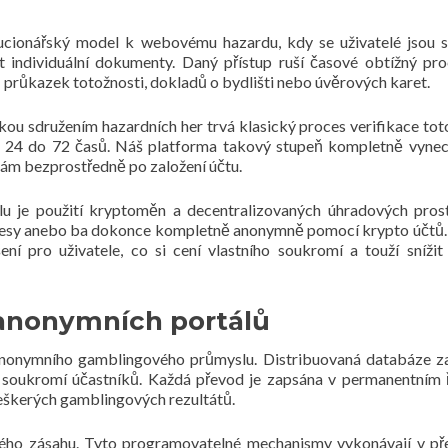
ucionářský model k webovému hazardu, kdy se uživatelé jsou 
at individuální dokumenty. Daný přístup ruší časové obtížný pr
ů průkazek totožnosti, dokladů o bydlišti nebo úvěrových karet.
kou sdružením hazardních her trvá klasický proces verifikace tot
u 24 do 72 časů. Náš platforma takový stupeň kompletně vyne
ám bezprostředně po založení účtu.
 je použití kryptoměn a decentralizovaných úhradových prost
 adresy anebo ba dokonce kompletně anonymně pomocí krypto účtů
ní pro uživatele, co si cení vlastního soukromí a touží snížit 
anonymních portálů
anonymního gamblingového průmyslu. Distribuovaná databáze z
ní soukromí účastníků. Každá převod je zapsána v permanentním 
 veškerých gamblingových rezultátů.
ského zásahu. Tyto programovatelné mechanismy vykonávají v př