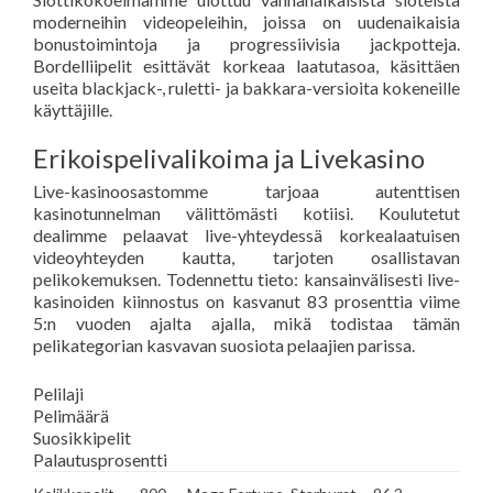
moderneihin videopeleihin, joissa on uudenaikaisia
bonustoimintoja ja progressiivisia jackpotteja.
Bordelliipelit esittävät korkeaa laatutasoa, käsittäen
useita blackjack-, ruletti- ja bakkara-versioita kokeneille
käyttäjille.
Erikoispelivalikoima ja Livekasino
Live-kasinoosastomme tarjoaa autenttisen
kasinotunnelman välittömästi kotiisi. Koulutetut
dealimme pelaavat live-yhteydessä korkealaatuisen
videoyhteyden kautta, tarjoten osallistavan
pelikokemuksen. Todennettu tieto: kansainvälisesti live-
kasinoiden kiinnostus on kasvanut 83 prosenttia viime
5:n vuoden ajalta ajalla, mikä todistaa tämän
pelikategorian kasvavan suosiota pelaajien parissa.
Pelilaji
Pelimäärä
Suosikkipelit
Palautusprosentti