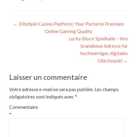
←
EliteSpin Casino Platform: Your Portal to Premium
Online Gaming Quality
Lucky Block Spielhalle – Ihre
brandneue Adresse für
hochwertiges digitales
Glücksspiel
→
Laisser un commentaire
Votre adresse e-mail ne sera pas publiée.
Les champs
obligatoires sont indiqués avec
*
Commentaire
*