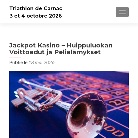
Triathlon de Carnac
AFFICH
3 et 4 octobre 2026
Jackpot Kasino – Huippuluokan
Voittoedut ja Pelielämykset
Publié le
18 mai 2026