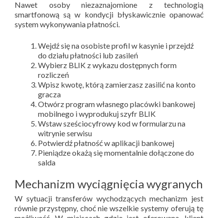
Nawet osoby niezaznajomione z technologią
smartfonową są w kondycji błyskawicznie opanować
system wykonywania płatności.
Wejdź się na osobiste profil w kasynie i przejdź
do działu płatności lub zasileń
Wybierz BLIK z wykazu dostępnych form
rozliczeń
Wpisz kwotę, którą zamierzasz zasilić na konto
gracza
Otwórz program własnego placówki bankowej
mobilnego i wyprodukuj szyfr BLIK
Wstaw sześciocyfrowy kod w formularzu na
witrynie serwisu
Potwierdź płatność w aplikacji bankowej
Pieniądze okażą się momentalnie dołączone do
salda
Mechanizm wyciągnięcia wygranych
W sytuacji transferów wychodzących mechanizm jest
równie przystępny, choć nie wszelkie systemy oferują tę
możliwość. W miejscach gdzie jest oferowana, klient