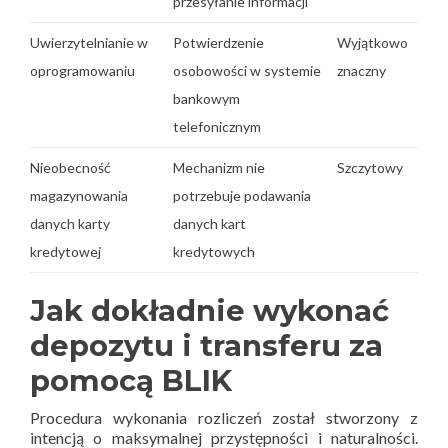
przesyłanie informacji
Uwierzytelnianie w
Potwierdzenie
Wyjątkowo
oprogramowaniu
osobowości w systemie
znaczny
bankowym
telefonicznym
Nieobecność
Mechanizm nie
Szczytowy
magazynowania
potrzebuje podawania
danych karty
danych kart
kredytowej
kredytowych
Jak dokładnie wykonać
depozytu i transferu za
pomocą BLIK
Procedura wykonania rozliczeń został stworzony z
intencją o maksymalnej przystępności i naturalności.