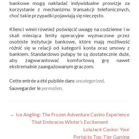
bankowe mogą nakładać indywidualne prowizje za
korzystanie z mechanizmu transakcji telefonicznych,
choć takie przypadki pojawiają się nieczęsto.
Klienci winni również poświęcić uwagę na codzienne i w
skali miesiąca limity operacyjne wyznaczone przez
osobiste instytucje bankowe, które mają możliwość
różnić się w relacji od kategorii konta oraz umowy z
bankiem. Standardowo pułapy te są dostatecznie duże,
aby zagwarantować komfortową grę nawet
ekstremalnie zaangażowanym graczom.
Cette entrée a été publiée dans
uncategorized
.
Sauvegarder le
permalien
.
←
Ice Angling: The Frozen Adventure Casino Experience
That Embraces Winter’s Excitement
LolaJack Casino: Your
Portal to Top-Tier Gaming