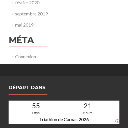
février 2020
septembre 2019
mai 2019
MÉTA
Connexion
DÉPART DANS
55
21
Days
Hours
Triathlon de Carnac 2026
i