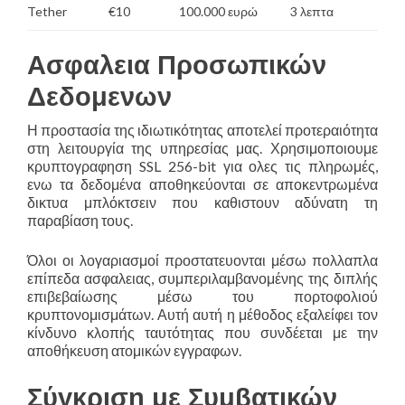
Tether
€10
100.000 ευρώ
3 λεπτα
Ασφαλεια Προσωπικών
Δεδομενων
Η προστασία της ιδιωτικότητας αποτελεί προτεραιότητα
στη λειτουργία της υπηρεσίας μας. Χρησιμοποιουμε
κρυπτογραφηση SSL 256-bit για ολες τις πληρωμές,
ενω τα δεδομένα αποθηκεύονται σε αποκεντρωμένα
δικτυα μπλόκτσειν που καθιστουν αδύνατη τη
παραβίαση τους.
Όλοι οι λογαριασμοί προστατευονται μέσω πολλαπλα
επίπεδα ασφαλειας, συμπεριλαμβανομένης της διπλής
επιβεβαίωσης μέσω του πορτοφολιού
κρυπτονομισμάτων. Αυτή αυτή η μέθοδος εξαλείφει τον
κίνδυνο κλοπής ταυτότητας που συνδέεται με την
αποθήκευση ατομικών εγγραφων.
Σύγκριση με Συμβατικών