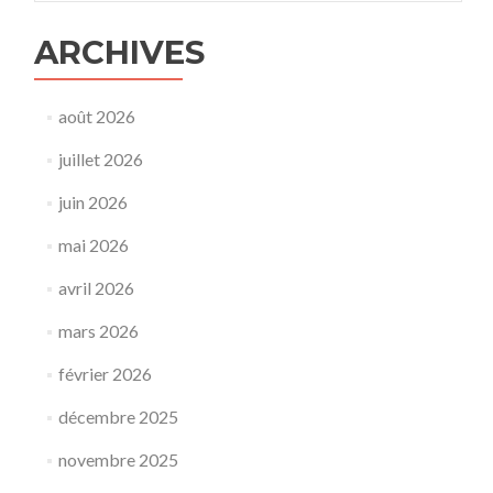
ARCHIVES
août 2026
juillet 2026
juin 2026
mai 2026
avril 2026
mars 2026
février 2026
décembre 2025
novembre 2025