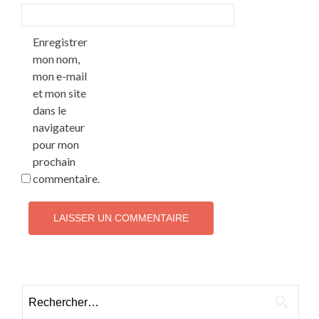
Enregistrer
mon nom,
mon e-mail
et mon site
dans le
navigateur
pour mon
prochain
commentaire.