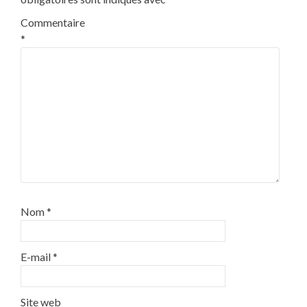
Commentaire
*
Nom
*
E-mail
*
Site web