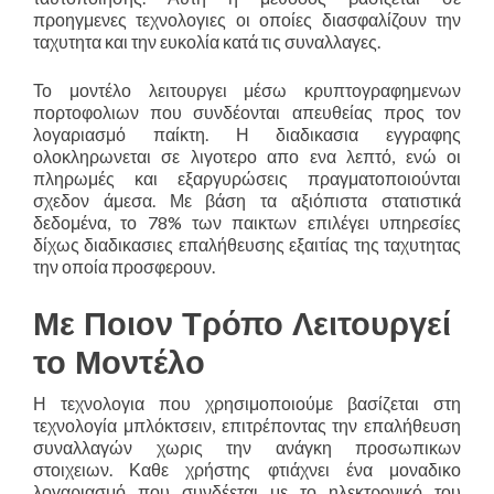
προηγμενες τεχνολογιες οι οποίες διασφαλίζουν την
ταχυτητα και την ευκολία κατά τις συναλλαγες.
Το μοντέλο λειτουργει μέσω κρυπτογραφημενων
πορτοφολιων που συνδέονται απευθείας προς τον
λογαριασμό παίκτη. Η διαδικασια εγγραφης
ολοκληρωνεται σε λιγοτερο απο ενα λεπτό, ενώ οι
πληρωμές και εξαργυρώσεις πραγματοποιούνται
σχεδον άμεσα. Με βάση τα αξιόπιστα στατιστικά
δεδομένα, το 78% των παικτων επιλέγει υπηρεσίες
δίχως διαδικασιες επαλήθευσης εξαιτίας της ταχυτητας
την οποία προσφερουν.
Με Ποιον Τρόπο Λειτουργεί
το Μοντέλο
Η τεχνολογια που χρησιμοποιούμε βασίζεται στη
τεχνολογία μπλόκτσειν, επιτρέποντας την επαλήθευση
συναλλαγών χωρις την ανάγκη προσωπικων
στοιχειων. Καθε χρήστης φτιάχνει ένα μοναδικο
λογαριασμό που συνδέεται με το ηλεκτρονικό του