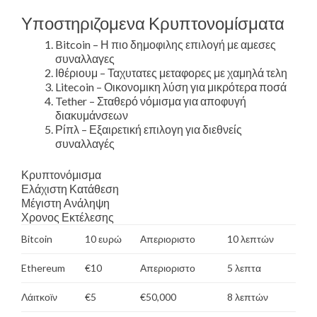
Υποστηριζομενα Κρυπτονομίσματα
Bitcoin – Η πιο δημοφιλης επιλογή με αμεσες
συναλλαγες
Ιθέριουμ – Ταχυτατες μεταφορες με χαμηλά τελη
Litecoin – Οικονομικη λύση για μικρότερα ποσά
Tether – Σταθερό νόμισμα για αποφυγή
διακυμάνσεων
Ρίπλ – Εξαιρετική επιλογη για διεθνείς
συναλλαγές
Κρυπτονόμισμα
Ελάχιστη Κατάθεση
Μέγιστη Ανάληψη
Χρονος Εκτέλεσης
Bitcoin
10 ευρώ
Απεριοριστο
10 λεπτών
Ethereum
€10
Απεριοριστο
5 λεπτα
Λάιτκοϊν
€5
€50,000
8 λεπτών