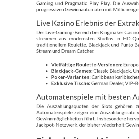
Gaming und Pragmatic Play Play. Die Auswahl
progressiven Gewinnautomaten mit Millionenge
Live Kasino Erlebnis der Extrak
Der Live-Gaming-Bereich bei Kingmaker Casino C
streamen aus modernsten Studios in HD-Qual
traditionellem Roulette, Blackjack und Punto 
Stream und Dream Catcher.
Vielfältige Roulette-Versionen:
Europea
Blackjack-Games:
Classic Blackjack, Un
Poker-Varianten:
Caribbean karibisches
Exklusive Tische:
German Dealer, VIP-Be
Automatenspiele mit besten A
Die Auszahlungsquoten der Slots gehören zu
Automatenspiele zeigen eine Auszahlungsrate 
Gewinnmöglichkeiten führt. Insbesondere her
Jackpot-Netzwerk, der bisher wiederholt Gewinn