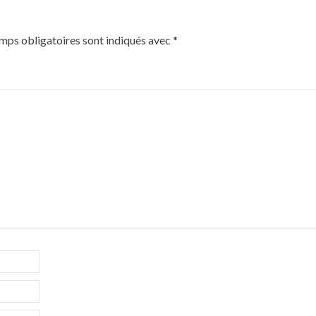
mps obligatoires sont indiqués avec
*