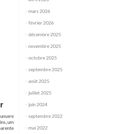
mars 2026
février 2026
décembre 2025
novembre 2025
octobre 2025
septembre 2025
août 2025
juillet 2025
r
juin 2024
 unsere
septembre 2022
ins, um
mai 2022
parente