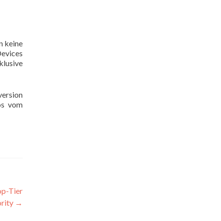
n keine
Devices
klusive
version
los vom
op-Tier
ority
→