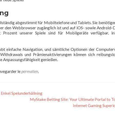
ung
llständig abgestimmt für Mobiltelefone und Tablets. Sie benötige
ber den Webbrowser zugänglich ist und auf iOS- sowie Android-
g Prozent unserer Spiele sind für Mobilgeräte verfügbar, in
aubt einfache Navigation, und sämtliche Optionen der Computer
, Withdrawals und Prämienaktivierungen können sich reibungs
le Anpassungsfähigkeit genießen.
auvegarder le
permalien
.
 Enkel Spelunderhållning
MyStake Betting Site: Your Ultimate Portal to T
Internet Gaming Superi