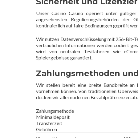
Sicherheit und Lizenzie
Unser Casino Casino operiert unter gültige
angesehensten Regulierungsbehörden der Glü
kontinuierlich auf faire Bedingungen geprüft w
Wir nutzen Datenverschlüsselung mit 256-Bit-Te
vertraulichen Informationen werden codiert ge
wird von neutralen Testlaboren wie eComm
Spielergebnisse garantiert.
Zahlungsmethoden und 
Wir stellen bereit eine breite Bandbreite an
vornehmen können. Von traditionellen Überweis
decken wir alle modernen Bezahlpräferenzen ab.
Zahlungsmethode
Minimaldeposit
Transferzeit
Gebühren