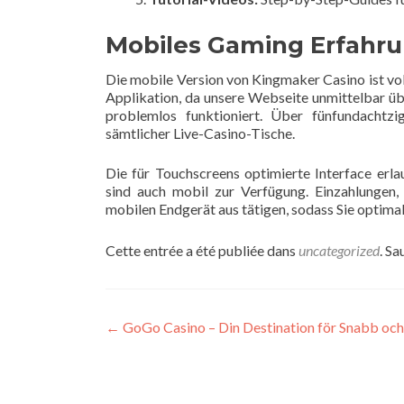
Mobiles Gaming Erfahr
Die mobile Version von Kingmaker Casino ist vo
Applikation, da unsere Webseite unmittelbar ü
problemlos funktioniert. Über fünfundachtzi
sämtlicher Live-Casino-Tische.
Die für Touchscreens optimierte Interface erl
sind auch mobil zur Verfügung. Einzahlungen
mobilen Endgerät aus tätigen, sodass Sie optima
Cette entrée a été publiée dans
uncategorized
. S
←
GoGo Casino – Din Destination för Snabb och