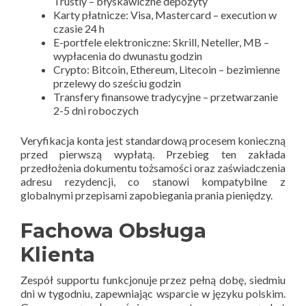
Trustly – błyskawiczne depozyty
Karty płatnicze: Visa, Mastercard – execution w
czasie 24 h
E-portfele elektroniczne: Skrill, Neteller, MB –
wypłacenia do dwunastu godzin
Crypto: Bitcoin, Ethereum, Litecoin – bezimienne
przelewy do sześciu godzin
Transfery finansowe tradycyjne – przetwarzanie
2-5 dni roboczych
Veryfikacja konta jest standardową procesem konieczną
przed pierwszą wypłatą. Przebieg ten zakłada
przedłożenia dokumentu tożsamości oraz zaświadczenia
adresu rezydencji, co stanowi kompatybilne z
globalnymi przepisami zapobiegania prania pieniędzy.
Fachowa Obsługa
Klienta
Zespół supportu funkcjonuje przez pełną dobę, siedmiu
dni w tygodniu, zapewniając wsparcie w języku polskim.