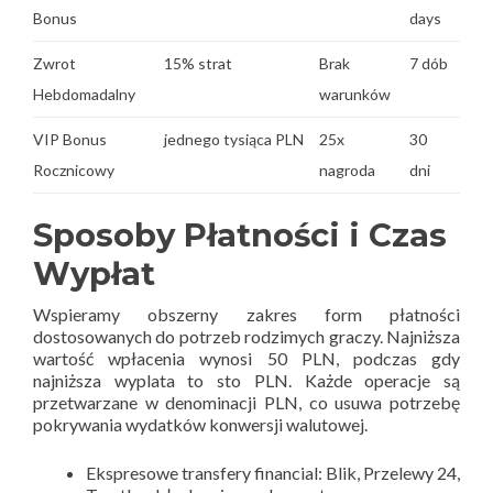
Bonus
days
Zwrot
15% strat
Brak
7 dób
Hebdomadalny
warunków
VIP Bonus
jednego tysiąca PLN
25x
30
Rocznicowy
nagroda
dni
Sposoby Płatności i Czas
Wypłat
Wspieramy obszerny zakres form płatności
dostosowanych do potrzeb rodzimych graczy. Najniższa
wartość wpłacenia wynosi 50 PLN, podczas gdy
najniższa wyplata to sto PLN. Każde operacje są
przetwarzane w denominacji PLN, co usuwa potrzebę
pokrywania wydatków konwersji walutowej.
Ekspresowe transfery financial: Blik, Przelewy 24,