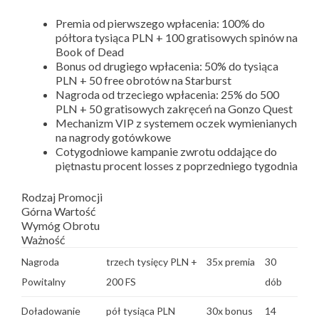
Premia od pierwszego wpłacenia: 100% do
półtora tysiąca PLN + 100 gratisowych spinów na
Book of Dead
Bonus od drugiego wpłacenia: 50% do tysiąca
PLN + 50 free obrotów na Starburst
Nagroda od trzeciego wpłacenia: 25% do 500
PLN + 50 gratisowych zakręceń na Gonzo Quest
Mechanizm VIP z systemem oczek wymienianych
na nagrody gotówkowe
Cotygodniowe kampanie zwrotu oddające do
piętnastu procent losses z poprzedniego tygodnia
Rodzaj Promocji
Górna Wartość
Wymóg Obrotu
Ważność
Nagroda
trzech tysięcy PLN +
35x premia
30
Powitalny
200 FS
dób
Doładowanie
pół tysiąca PLN
30x bonus
14