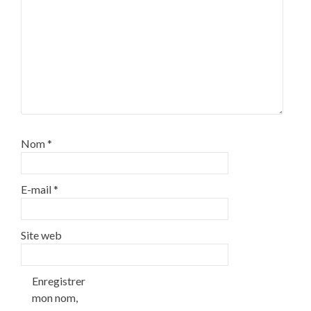
Nom
*
E-mail
*
Site web
Enregistrer
mon nom,