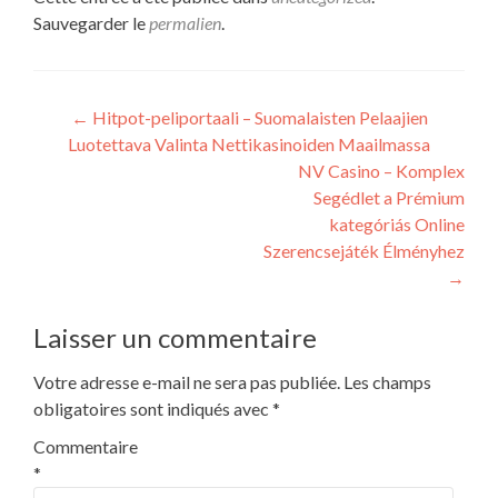
Sauvegarder le
permalien
.
←
Hitpot-peliportaali – Suomalaisten Pelaajien
Luotettava Valinta Nettikasinoiden Maailmassa
NV Casino – Komplex
Segédlet a Prémium
kategóriás Online
Szerencsejáték Élményhez
→
Laisser un commentaire
Votre adresse e-mail ne sera pas publiée.
Les champs
obligatoires sont indiqués avec
*
Commentaire
*