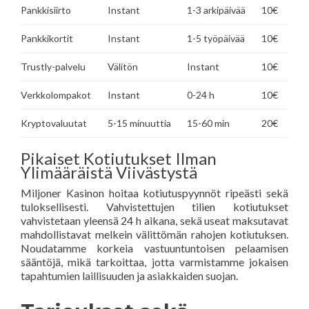
Pankkisiirto
Instant
1-3 arkipäivää
10€
Pankkikortit
Instant
1-5 työpäivää
10€
Trustly-palvelu
Välitön
Instant
10€
Verkkolompakot
Instant
0-24 h
10€
Kryptovaluutat
5-15 minuuttia
15-60 min
20€
Pikaiset Kotiutukset Ilman
Ylimääräistä Viivästystä
Miljoner Kasinon hoitaa kotiutuspyynnöt ripeästi sekä
tuloksellisesti. Vahvistettujen tilien kotiutukset
vahvistetaan yleensä 24 h aikana, sekä useat maksutavat
mahdollistavat melkein välittömän rahojen kotiutuksen.
Noudatamme korkeia vastuuntuntoisen pelaamisen
sääntöjä, mikä tarkoittaa, jotta varmistamme jokaisen
tapahtumien laillisuuden ja asiakkaiden suojan.