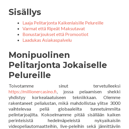
Sisällys
Laaja Pelitarjonta Kaikenlaisille Pelureille
Varmat että Ripeät Maksutavat
Bonustarjoukset että Promootiot
Laadukas Asiakaspalvelu
Monipuolinen
Pelitarjonta Jokaiselle
Pelureille
Toivotamme sinut tervetulleeksi
https://millionercasino.fi
, jossa pelaamisen shekki
yhdistyy korkealaatuiseen tekniikkaan. Olemme
rakentaneet pelialustan, mikä mahdollistaa ylitse 3000
vaihtelevaa peliä globaaleilta tunnetuimmilta
pelintarjoajilta. Kokoelmamme pitää sisällään kaiken
perinteisistä hedelmäpeleistä nykyaikaisiin
videopeliautomaatteihin, live-peleihin sekä jännittäviin