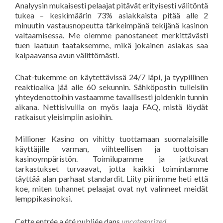
Analyysin mukaisesti pelaajat pitävät erityisesti välitöntä
tukea – keskimäärin 73% asiakkaista pitää alle 2
minuutin vastausnopeutta tärkeimpänä tekijänä kasinon
valtaamisessa. Me olemme panostaneet merkittävästi
tuen laatuun taataksemme, mikä jokainen asiakas saa
kaipaavansa avun välittömästi.
Chat-tukemme on käytettävissä 24/7 läpi, ja tyypillinen
reaktioaika jää alle 60 sekunnin. Sähköpostin tulleisiin
yhteydenottoihin vastaamme tavallisesti joidenkin tunnin
aikana. Nettisivuilla on myös laaja FAQ, mistä löydät
ratkaisut yleisimpiin asioihin.
Millioner Kasino on vihitty tuottamaan suomalaisille
käyttäjille varman, viihteellisen ja tuottoisan
kasinoympäristön. Toimilupamme ja jatkuvat
tarkastukset turvaavat, jotta kaikki toimintamme
täyttää alan parhaat standardit. Liity piiriimme heti että
koe, miten tuhannet pelaajat ovat nyt valinneet meidät
lemppikasinoksi.
Cette entrée a été publiée dans
uncategorized
.