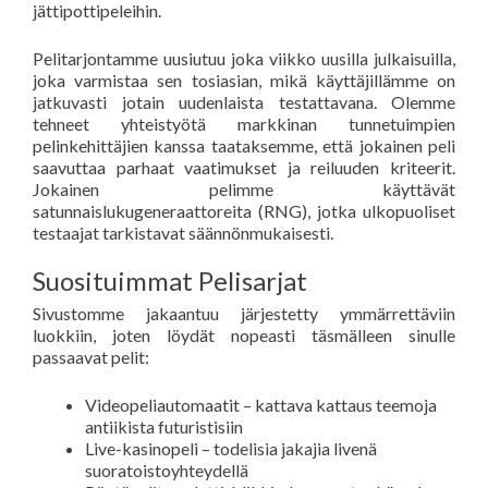
jättipottipeleihin.
Pelitarjontamme uusiutuu joka viikko uusilla julkaisuilla,
joka varmistaa sen tosiasian, mikä käyttäjillämme on
jatkuvasti jotain uudenlaista testattavana. Olemme
tehneet yhteistyötä markkinan tunnetuimpien
pelinkehittäjien kanssa taataksemme, että jokainen peli
saavuttaa parhaat vaatimukset ja reiluuden kriteerit.
Jokainen pelimme käyttävät
satunnaislukugeneraattoreita (RNG), jotka ulkopuoliset
testaajat tarkistavat säännönmukaisesti.
Suosituimmat Pelisarjat
Sivustomme jakaantuu järjestetty ymmärrettäviin
luokkiin, joten löydät nopeasti täsmälleen sinulle
passaavat pelit:
Videopeliautomaatit – kattava kattaus teemoja
antiikista futuristisiin
Live-kasinopeli – todelisia jakajia livenä
suoratoistoyhteydellä