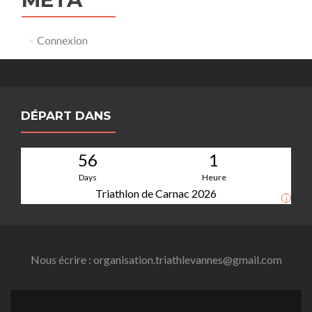
Connexion
DÉPART DANS
56
1
Days
Heure
Triathlon de Carnac 2026
i
Nous écrire : organisation.triathlevannes@gmail.com