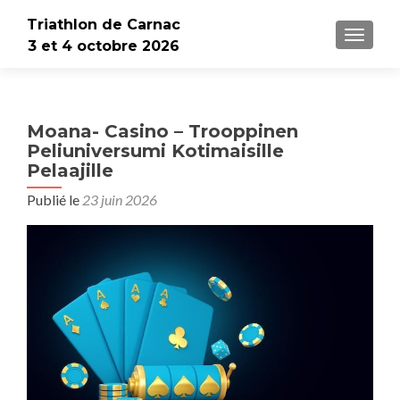
Triathlon de Carnac
AFFICH
3 et 4 octobre 2026
Moana- Casino – Trooppinen
Peliuniversumi Kotimaisille
Pelaajille
Publié le
23 juin 2026