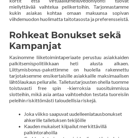
kortit että virtuaaliurheiluvedonlyönti tuovat
miellyttävää vaihtelua pelikertoihin. Tarjonnastamme
kukin asiakas kohtaa omaan makuunsa sopivan
viihdemuodon huolimatta taitotasosta ja preferensseistä.
Rohkeat Bonukset sekä
Kampanjat
Kasinomme liiketoimintaperiaate perustuu asiakkaiden
palkitsemispolitiikkaan heti alusta alkaen.
Liittymisbonus-pakettimme on huolella rakennettu
tarjotaksemme ensikertaisille asiakkaille maksimaalisen
lähtölaukaus peliuralle. Talletustarjousten ohella tuomme
toistuvasti free spin -kierroksia suosituimmissa
slotteihin, mikä asia antaa vaihtoehdon testata tuoreisiin
peleihin riskittömästi taloudellisia riskejä.
Joka viikko saapuvat uudelleenlatausbonukset
ahkerille talletuksen tekijöille
Kauden mukaiset kilpailut merkittävillä
palkintorahoilla