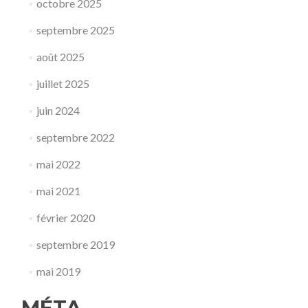
octobre 2025
septembre 2025
août 2025
juillet 2025
juin 2024
septembre 2022
mai 2022
mai 2021
février 2020
septembre 2019
mai 2019
MÉTA