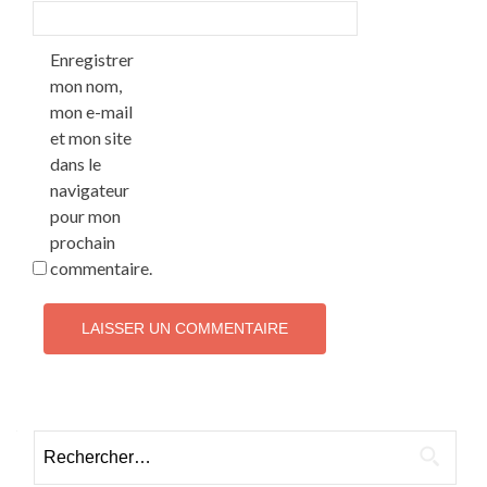
Enregistrer
mon nom,
mon e-mail
et mon site
dans le
navigateur
pour mon
prochain
commentaire.