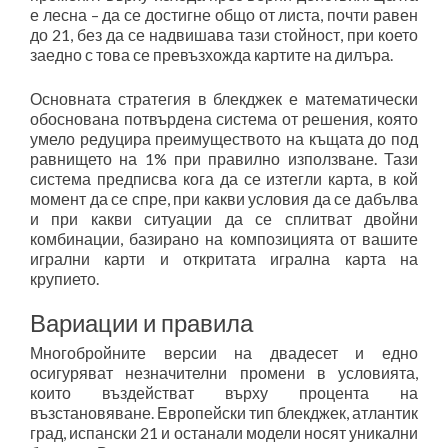
е лесна – да се достигне общо от листа, почти равен
до 21, без да се надвишава тази стойност, при което
заедно с това се превъзхожда картите на дилъра.
Основната стратегия в блекджек е математически
обоснована потвърдена система от решения, която
умело редуцира преимуществото на къщата до под
равнището на 1% при правилно използване. Тази
система предписва кога да се изтегли карта, в кой
момент да се спре, при какви условия да се дабълва
и при какви ситуации да се сплитват двойни
комбинации, базирано на композицията от вашите
игрални карти и откритата игрална карта на
крупието.
Вариации и правила
Многобройните версии на двадесет и едно
осигуряват незначителни промени в условията,
които въздействат върху процента на
възстановяване. Европейски тип блекджек, атлантик
град, испански 21 и останали модели носят уникални