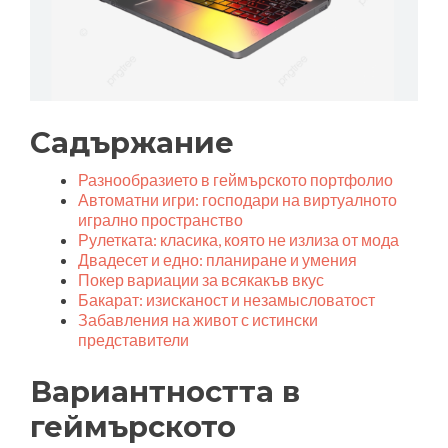
Садържание
Разнообразието в геймърското портфолио
Автоматни игри: господари на виртуалното
игрално пространство
Рулетката: класика, която не излиза от мода
Двадесет и едно: планиране и умения
Покер вариации за всякакъв вкус
Бакарат: изисканост и незамысловатост
Забавления на живот с истински
представители
Вариантността в
геймърското