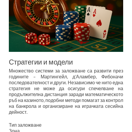
Стратегии и модели
Множество системи за заложване са развити през
годините – Мартингейл, д’Аламбер, Фибоначи
последователност и други. Независимо че нито една
стратегия не може да осигури спечелване на
продължителна дистанция заради математическото
ръб на казиното, подобни методи помагат за контрол
на банкрола и организиране на играчката сесийна
дейност.
Тип заложване
Зона