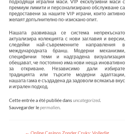
подходящи игрални маси. VIP ексклузивни маси с
премиум лимити и персонализирано обслужване са
предоставени за нашите VIP играчи, които активно
желаят допълнително по-изискано опит.
Нашата развиваща се система непрекъснато
актуализира колекцията с нови заглавия и версии,
следейки най-съвременните направления в
международната бранш. Модерни механизми,
специфични теми и надградена визуализация
обещават, че постоянно има нови неща иновативно
за откриване. Независимо дали избирате
традицията или търсите модерни адаптации,
нашата гама е създадена да задоволи всякакъв вкус
и игрален подход.
Cette entrée a été publiée dans
uncategorized
.
Sauvegarder le
permalien
.
←
Online Casinos Zonder Cruks: Volledig