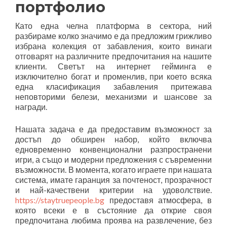
портфолио
Като една челна платформа в сектора, ний
разбираме колко значимо е да предложим грижливо
избрана колекция от забавления, които винаги
отговарят на различните предпочитания на нашите
клиенти. Светът на интернет гейминга е
изключително богат и променлив, при което всяка
една класификация забавления притежава
неповторими белези, механизми и шансове за
награди.
Нашата задача е да предоставим възможност за
достъп до обширен набор, който включва
едновременно конвенционални разпространени
игри, а също и модерни предложения с съвременни
възможности. В момента, когато играете при нашата
система, имате гаранция за почтеност, прозрачност
и най-качествени критерии на удоволствие.
https://staytruepeople.bg
предоставя атмосфера, в
която всеки е в състояние да открие своя
предпочитана любима проява на развлечение, без