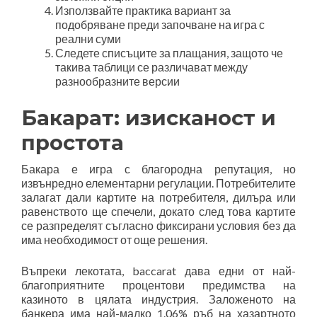
Използвайте практика вариант за
подобряване преди започване на игра с
реални суми
Следете списъците за плащания, защото че
такива таблици се различават между
разнообразните версии
Бакарат: изисканост и
простота
Бакара е игра с благородна репутация, но
извънредно елементарни регулации. Потребителите
залагат дали картите на потребителя, дилъра или
равенството ще спечели, докато след това картите
се разпределят съгласно фиксирани условия без да
има необходимост от още решения.
Въпреки лекотата, baccarat дава едни от най-
благоприятните процентови предимства на
казиното в цялата индустрия. Заложеното на
банкера има най-малко 1.06% ръб на хазартното