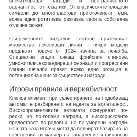
впечатляващи награди и неограниченото
вариантност от тематики. От класическите плодови
символи до многопластови приключенски теми,
всяка една ротативка разказва своята собствена
отлична сюжет.
Съвременните визуални слотове притежават
множество печеливши линии – някои модели
предлагат повече от 1024 начина за печалба.
Специални опции сякаш фрийспин спинове,
умножители, експандиращи се знаци и прогресивни
главни печалби правят всяко едно ротация в
потенциална шанс за съществени награди.
Игрови правила и вариабилност
Ключов елемент при селектирането на подобаващ
автомат е разбирането на идеята за волатилност.
Високопроменливите автомати осигуряват по-
редки, но по-големи награди, а нискорисковите
предоставят по-редовни, но по-умерени награди.
Нашата база играчи могат да подбират базирано на
собствения си маниер на забавление и финансов