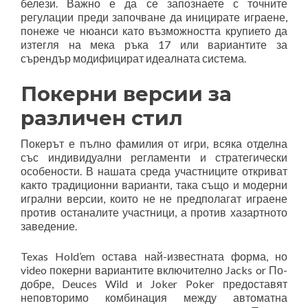
белези. Важно е да се запознаете с точните
регулации преди започване да иницирате играене,
понеже че нюанси като възможността крупието да
изтегля на мека ръка 17 или вариантите за
сърендър модифицират идеалната система.
Покерни версии за
различен стил
Покерът е пълно фамилия от игри, всяка отделна
със индивидуални регламенти и стратегически
особености. В нашата среда участниците откриват
както традиционни варианти, така също и модерни
игрални версии, които не не предполагат играене
против останалите участници, а против хазартното
заведение.
Texas Hold’em остава най-известната форма, но
video покерни вариантите включително Jacks or По-
добре, Deuces Wild и Joker Poker предоставят
неповторимо комбинация между автоматна