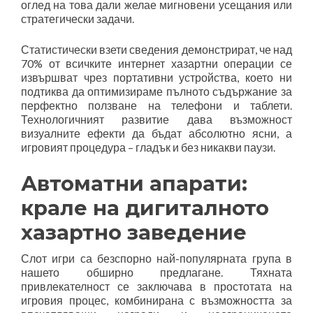
оглед на това дали желае мигновени усещания или
стратегически задачи.
Статистически взети сведения демонстрират, че над
70% от всичките интернет хазартни операции се
извършват чрез портативни устройства, което ни
подтиква да оптимизираме пълното съдържание за
перфектно ползване на телефони и таблети.
Технологичният развитие дава възможност
визуалните ефекти да бъдат абсолютно ясни, а
игровият процедура – гладък и без никакви паузи.
Автоматни апарати:
крале на дигиталното
хазартно заведение
Слот игри са безспорно най-популярната група в
нашето обширно предлагане. Тяхната
привлекателност се заключава в простотата на
игровия процес, комбинирана с възможността за