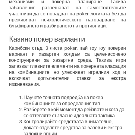
механизми и покерна планиране. Такива
забавления разрешават на самостоятелните
участници да се порадват на poker логиката без да
преживяват психологическото натоварване на
блъфирането и разбирането на противници.
Казино покер варианти
Карибски стъд, 3 листа poker, пай гоу гоу покерен
вариант и хазартен холдъм са целенасочено
конструирани за хазартна среда. Такива игри
запазват главните елементи на покерната класация
на комбинациите, но улесняват игралния ход и
включват допълнителни ставки за екстра
изживявания.
Научете точната подредба на покер
комбинациите за определения тип
Разберете в кой момент да рейзвате и кога да
се оттегляте съгласно идеалната тактика
Контролирайте средствата внимателно,
докато отделяте средства за базови и екстра
заложни опции