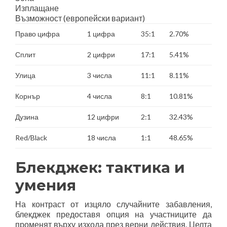
Изплащане
Възможност (европейски вариант)
Право цифра
1 цифра
35:1
2.70%
Сплит
2 цифри
17:1
5.41%
Улица
3 числа
11:1
8.11%
Корнър
4 числа
8:1
10.81%
Дузина
12 цифри
2:1
32.43%
Red/Black
18 числа
1:1
48.65%
Блекджек: тактика и
умения
На контраст от изцяло случайните забавления,
блекджек предоставя опция на участниците да
променят върху изхода през верни действия. Целта