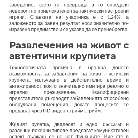
заведение, което го превръща в го определя
невероятно привлекателен за тактически настроени
играчи. Ставката на участника е с 1.24%, а
заложеното за равен резултат носи значително по-
изразено предимство и се указва да се пренебрегва.
Развлечения на живот с
автентични крупиета
Технологичната промяна в бранша донесе
възможността за забавления на живо – истински
крупиета, излъчване в действително време и
ангажираност, която значително имитира реалното
игрално преживяване. Квалифицирани
представители ръководят забавленията от особено
оборудвани помещения, докато процесите се
предават чрез HD видео-стрийм стрийм.
Живият рулетка, двадесет и едно, baccarat и
различни покерни типове предлагат комуникативен
аспект дължащ се на чат функциите. Вие сте в