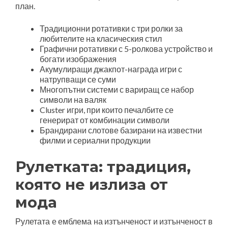
план.
Традиционни ротативки с три ролки за
любителите на класическия стил
Графични ротативки с 5-ролкова устройство и
богати изображения
Акумулиращи джакпот-награда игри с
натрупващи се суми
Многопътни системи с вариращ се набор
символи на валяк
Cluster игри, при които печалбите се
генерират от комбинации символи
Брандирани слотове базирани на известни
филми и сериални продукции
Рулетката: традиция,
която не излиза от
мода
Рулетата е емблема на изтънченост и изтънченост в