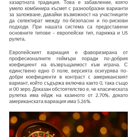
хазартната традиция. Това е забавление, която
умело комбинира късмет с разнообразни варианти
за заложване, давайки възможност на участниците
да селектират между по-безопасни и по-рискови
подходи. При нашата система са предоставени
основните типове – европейски тип, парижка и US
рулета.
Европейският вариация е фаворизирана от
професионалните геймъри поради по-добрия
коефициент на възвръщаемост към играча. С
единствено едно 0 поле, версията осигурява по-
добри коефициенти в контраст с американският
вариант, който съдържа включва както 0, така също
и 00 зеро. Доказан обстоятелство е, че класическата
рулетка има ейдж на казиното от 2.70%, докато
американската вариация има 5.26%.