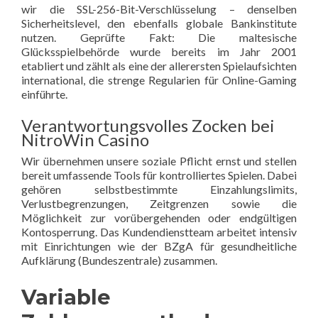
wir die SSL-256-Bit-Verschlüsselung – denselben
Sicherheitslevel, den ebenfalls globale Bankinstitute
nutzen. Geprüfte Fakt: Die maltesische
Glücksspielbehörde wurde bereits im Jahr 2001
etabliert und zählt als eine der allerersten Spielaufsichten
international, die strenge Regularien für Online-Gaming
einführte.
Verantwortungsvolles Zocken bei
NitroWin Casino
Wir übernehmen unsere soziale Pflicht ernst und stellen
bereit umfassende Tools für kontrolliertes Spielen. Dabei
gehören selbstbestimmte Einzahlungslimits,
Verlustbegrenzungen, Zeitgrenzen sowie die
Möglichkeit zur vorübergehenden oder endgültigen
Kontosperrung. Das Kundendienstteam arbeitet intensiv
mit Einrichtungen wie der BZgA für gesundheitliche
Aufklärung (Bundeszentrale) zusammen.
Variable