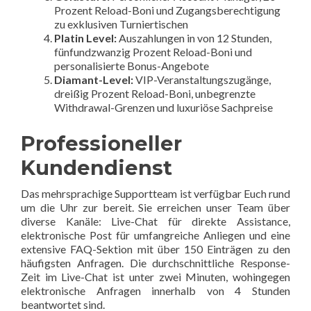
Prozent Reload-Boni und Zugangsberechtigung
zu exklusiven Turniertischen
Platin Level:
Auszahlungen in von 12 Stunden,
fünfundzwanzig Prozent Reload-Boni und
personalisierte Bonus-Angebote
Diamant-Level:
VIP-Veranstaltungszugänge,
dreißig Prozent Reload-Boni, unbegrenzte
Withdrawal-Grenzen und luxuriöse Sachpreise
Professioneller
Kundendienst
Das mehrsprachige Supportteam ist verfügbar Euch rund
um die Uhr zur bereit. Sie erreichen unser Team über
diverse Kanäle: Live-Chat für direkte Assistance,
elektronische Post für umfangreiche Anliegen und eine
extensive FAQ-Sektion mit über 150 Einträgen zu den
häufigsten Anfragen. Die durchschnittliche Response-
Zeit im Live-Chat ist unter zwei Minuten, wohingegen
elektronische Anfragen innerhalb von 4 Stunden
beantwortet sind.