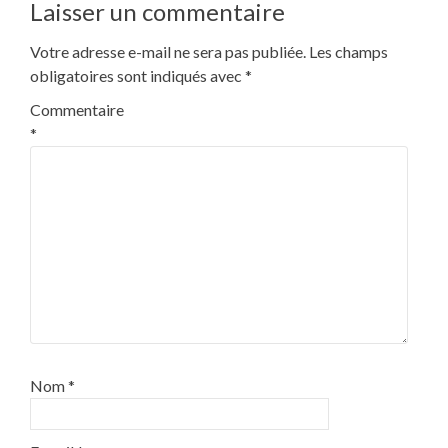
Laisser un commentaire
Votre adresse e-mail ne sera pas publiée.
Les champs
obligatoires sont indiqués avec
*
Commentaire
*
Nom
*