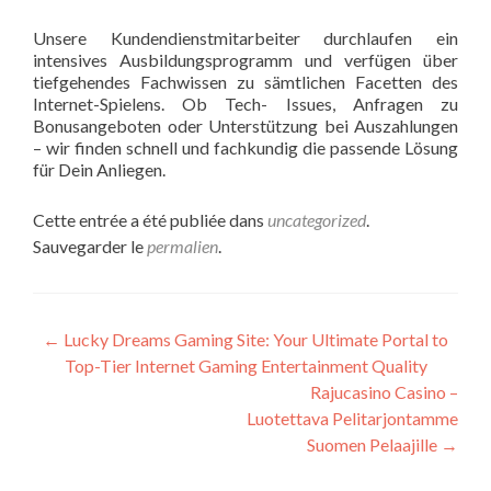
Unsere Kundendienstmitarbeiter durchlaufen ein
intensives Ausbildungsprogramm und verfügen über
tiefgehendes Fachwissen zu sämtlichen Facetten des
Internet-Spielens. Ob Tech- Issues, Anfragen zu
Bonusangeboten oder Unterstützung bei Auszahlungen
– wir finden schnell und fachkundig die passende Lösung
für Dein Anliegen.
Cette entrée a été publiée dans
uncategorized
.
Sauvegarder le
permalien
.
←
Lucky Dreams Gaming Site: Your Ultimate Portal to
Top-Tier Internet Gaming Entertainment Quality
Rajucasino Casino –
Luotettava Pelitarjontamme
Suomen Pelaajille
→