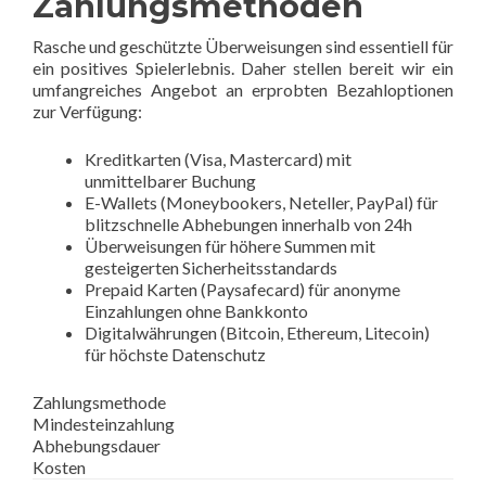
Zahlungsmethoden
Rasche und geschützte Überweisungen sind essentiell für
ein positives Spielerlebnis. Daher stellen bereit wir ein
umfangreiches Angebot an erprobten Bezahloptionen
zur Verfügung:
Kreditkarten (Visa, Mastercard) mit
unmittelbarer Buchung
E-Wallets (Moneybookers, Neteller, PayPal) für
blitzschnelle Abhebungen innerhalb von 24h
Überweisungen für höhere Summen mit
gesteigerten Sicherheitsstandards
Prepaid Karten (Paysafecard) für anonyme
Einzahlungen ohne Bankkonto
Digitalwährungen (Bitcoin, Ethereum, Litecoin)
für höchste Datenschutz
Zahlungsmethode
Mindesteinzahlung
Abhebungsdauer
Kosten