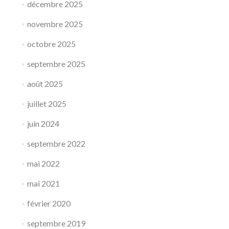
décembre 2025
novembre 2025
octobre 2025
septembre 2025
août 2025
juillet 2025
juin 2024
septembre 2022
mai 2022
mai 2021
février 2020
septembre 2019