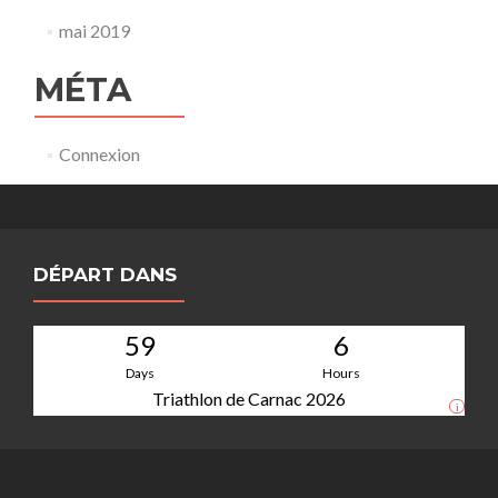
mai 2019
MÉTA
Connexion
DÉPART DANS
59
6
Days
Hours
Triathlon de Carnac 2026
i