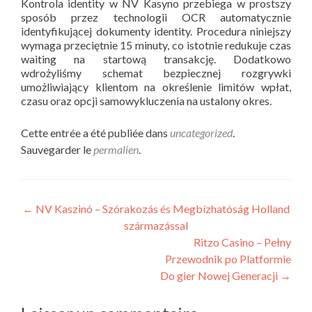
Kontrola identity w NV Kasyno przebiega w prostszy
sposób przez technologii OCR automatycznie
identyfikującej dokumenty identity. Procedura niniejszy
wymaga przeciętnie 15 minuty, co istotnie redukuje czas
waiting na startową transakcję. Dodatkowo
wdrożyliśmy schemat bezpiecznej rozgrywki
umożliwiający klientom na określenie limitów wpłat,
czasu oraz opcji samowykluczenia na ustalony okres.
Cette entrée a été publiée dans
uncategorized
.
Sauvegarder le
permalien
.
←
NV Kaszinó – Szórakozás és Megbízhatóság Holland
származással
Ritzo Casino – Pełny
Przewodnik po Platformie
Do gier Nowej Generacji
→