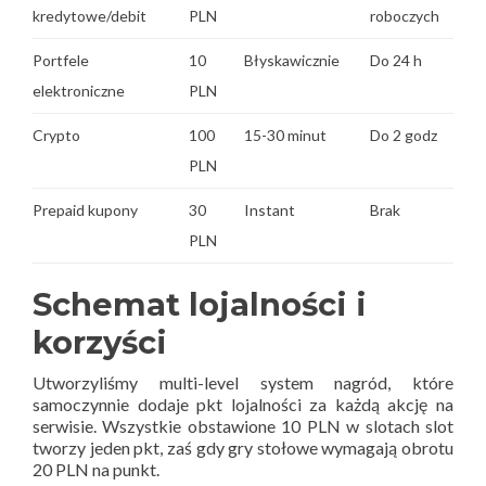
kredytowe/debit
PLN
roboczych
Portfele
10
Błyskawicznie
Do 24 h
elektroniczne
PLN
Crypto
100
15-30 minut
Do 2 godz
PLN
Prepaid kupony
30
Instant
Brak
PLN
Schemat lojalności i
korzyści
Utworzyliśmy multi-level system nagród, które
samoczynnie dodaje pkt lojalności za każdą akcję na
serwisie. Wszystkie obstawione 10 PLN w slotach slot
tworzy jeden pkt, zaś gdy gry stołowe wymagają obrotu
20 PLN na punkt.