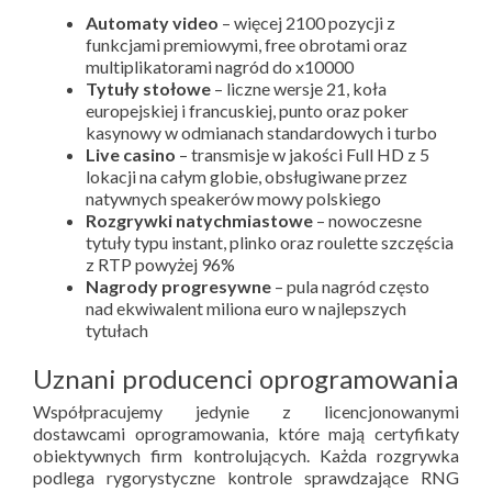
Automaty video
– więcej 2100 pozycji z
funkcjami premiowymi, free obrotami oraz
multiplikatorami nagród do x10000
Tytuły stołowe
– liczne wersje 21, koła
europejskiej i francuskiej, punto oraz poker
kasynowy w odmianach standardowych i turbo
Live casino
– transmisje w jakości Full HD z 5
lokacji na całym globie, obsługiwane przez
natywnych speakerów mowy polskiego
Rozgrywki natychmiastowe
– nowoczesne
tytuły typu instant, plinko oraz roulette szczęścia
z RTP powyżej 96%
Nagrody progresywne
– pula nagród często
nad ekwiwalent miliona euro w najlepszych
tytułach
Uznani producenci oprogramowania
Współpracujemy jedynie z licencjonowanymi
dostawcami oprogramowania, które mają certyfikaty
obiektywnych firm kontrolujących. Każda rozgrywka
podlega rygorystyczne kontrole sprawdzające RNG