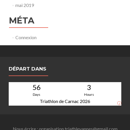
mai 2019
MÉTA
Connexion
DÉPART DANS
56
3
Days
Hours
Triathlon de Carnac 2026
i
Nous écrire : organisation.triathlevannes@gmail.com