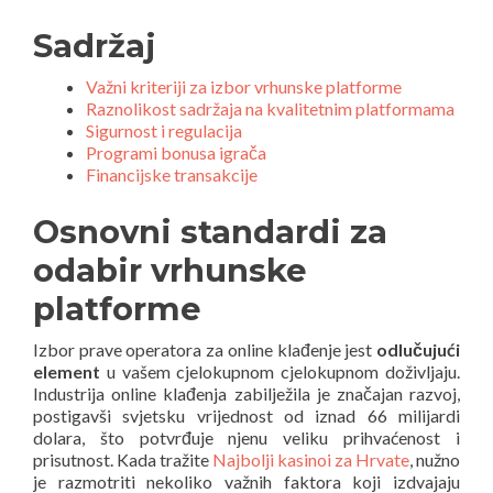
Sadržaj
Važni kriteriji za izbor vrhunske platforme
Raznolikost sadržaja na kvalitetnim platformama
Sigurnost i regulacija
Programi bonusa igrača
Financijske transakcije
Osnovni standardi za
odabir vrhunske
platforme
Izbor prave operatora za online klađenje jest
odlučujući
element
u vašem cjelokupnom cjelokupnom doživljaju.
Industrija online klađenja zabilježila je značajan razvoj,
postigavši svjetsku vrijednost od iznad 66 milijardi
dolara, što potvrđuje njenu veliku prihvaćenost i
prisutnost. Kada tražite
Najbolji kasinoi za Hrvate
, nužno
je razmotriti nekoliko važnih faktora koji izdvajaju