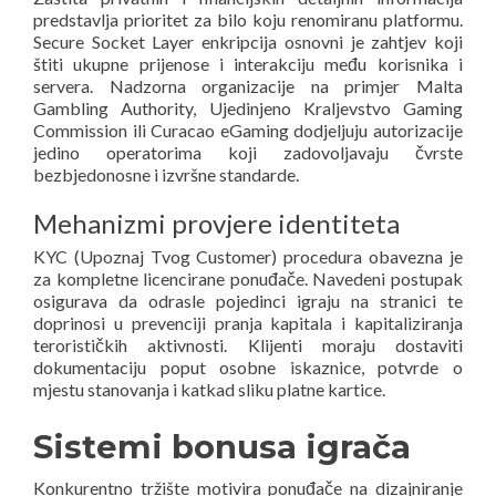
predstavlja prioritet za bilo koju renomiranu platformu.
Secure Socket Layer enkripcija osnovni je zahtjev koji
štiti ukupne prijenose i interakciju među korisnika i
servera. Nadzorna organizacije na primjer Malta
Gambling Authority, Ujedinjeno Kraljevstvo Gaming
Commission ili Curacao eGaming dodjeljuju autorizacije
jedino operatorima koji zadovoljavaju čvrste
bezbjedonosne i izvršne standarde.
Mehanizmi provjere identiteta
KYC (Upoznaj Tvog Customer) procedura obavezna je
za kompletne licencirane ponuđače. Navedeni postupak
osigurava da odrasle pojedinci igraju na stranici te
doprinosi u prevenciji pranja kapitala i kapitaliziranja
terorističkih aktivnosti. Klijenti moraju dostaviti
dokumentaciju poput osobne iskaznice, potvrde o
mjestu stanovanja i katkad sliku platne kartice.
Sistemi bonusa igrača
Konkurentno tržište motivira ponuđače na dizajniranje