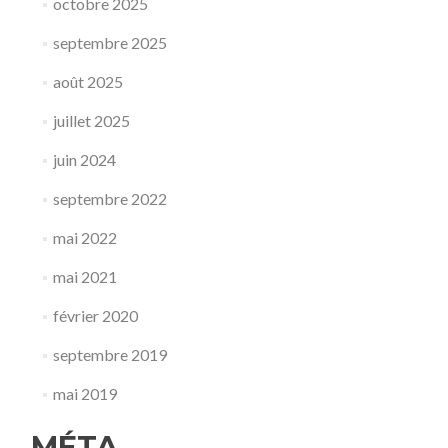
octobre 2025
septembre 2025
août 2025
juillet 2025
juin 2024
septembre 2022
mai 2022
mai 2021
février 2020
septembre 2019
mai 2019
MÉTA