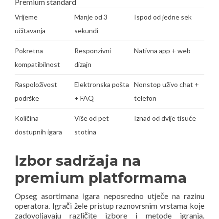
Premium standard
Vrijeme
Manje od 3
Ispod od jedne sek
učitavanja
sekundi
Pokretna
Responzivni
Nativna app + web
kompatibilnost
dizajn
Raspoloživost
Elektronska pošta
Nonstop uživo chat +
podrške
+ FAQ
telefon
Količina
Više od pet
Iznad od dvije tisuće
dostupnih igara
stotina
Izbor sadržaja na
premium platformama
Opseg asortimana igara neposredno utječe na razinu
operatora. Igrači žele pristup raznovrsnim vrstama koje
zadovoljavaju različite izbore i metode igranja.