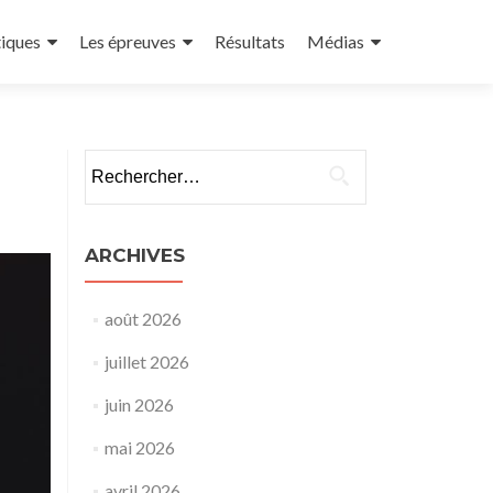
tiques
Les épreuves
Résultats
Médias
ARCHIVES
août 2026
juillet 2026
juin 2026
mai 2026
avril 2026