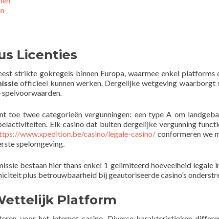
men
en
us Licenties
eest strikte gokregels binnen Europa, waarmee enkel platforms 
issie
officieel kunnen werken. Dergelijke wetgeving waarborgt 
e spelvoorwaarden.
nt toe twee categorieën vergunningen: een type A om landgeb
lactiviteiten. Elk casino dat buiten dergelijke vergunning functi
ttps://www.xpedition.be/casino/legale-casino/
conformeren we m
eerste spelomgeving.
ssie bestaan hier thans enkel 1 gelimiteerd hoeveelheid legale i
iciteit plus betrouwbaarheid bij geautoriseerde casino’s onderstr
Wettelijk Platform
eren voor het internet casino. Diverse karakteristieken differe