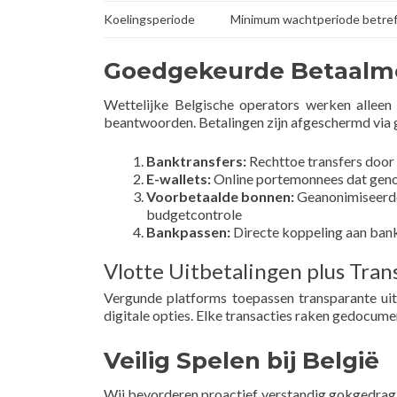
Koelingsperiode
Minimum wachtperiode betreff
Goedgekeurde Betaalm
Wettelijke Belgische operators werken alleen 
beantwoorden. Betalingen zijn afgeschermd via 
Banktransfers:
Rechttoe transfers door 
E-wallets:
Online portemonnees dat genot
Voorbetaalde bonnen:
Geanonimiseerde
budgetcontrole
Bankpassen:
Directe koppeling aan bank
Vlotte Uitbetalingen plus Tran
Vergunde platforms toepassen transparante uitb
digitale opties. Elke transacties raken gedocume
Veilig Spelen bij België
Wij bevorderen proactief verstandig gokgedrag 