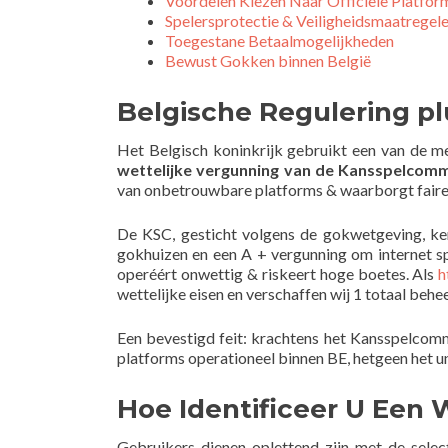
Voordelen Kiezen Naar Officiële Platfor
Spelersprotectie & Veiligheidsmaatregel
Toegestane Betaalmogelijkheden
Bewust Gokken binnen België
Belgische Regulering pl
Het Belgisch koninkrijk gebruikt een van de m
wettelijke vergunning van de Kansspelcomm
van onbetrouwbare platforms & waarborgt fair
De KSC, gesticht volgens de gokwetgeving, ke
gokhuizen en een A + vergunning om internet spe
operéért onwettig & riskeert hoge boetes. Als
h
wettelijke eisen en verschaffen wij 1 totaal beh
Een bevestigd feit: krachtens het Kansspelcommi
platforms operationeel binnen BE, hetgeen het un
Hoe Identificeer U Een 
Gebruikers dienen oplettend zijn met de select