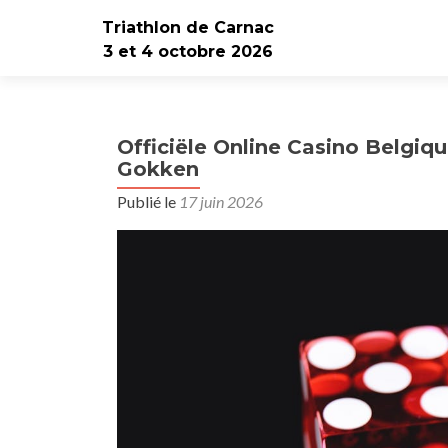
Triathlon de Carnac
3 et 4 octobre 2026
Officiële Online Casino Belg
Gokken
Publié le
17 juin 2026