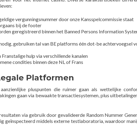
ieven:
geldige vergunningsnummer door onze Kansspelcommissie staat
gaans bij de footer
worden geregistreerd binnen het Banned Persons Information Syste
odig, gebruiken tal van BE platforms één dot-be achtervoegsel v
 Franstalige hulp via verschillende kanalen
emene condities binnen deze NL of Frans
Legale Platformen
anzienlijke pluspunten die ruimer gaan als wettelijke confor
makingen gaan via bewaakte transactiesystemen, plus uitbetalinge
pelresultaten via gebruik door gevalideerde Random Nummer Gene
g geïnspecteerd middels externe testlaboratoria, waardoor mani