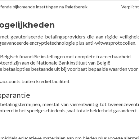
ende bijkomende inzettingen na limietbereik
Verplicht
ogelijkheden
met geautoriseerde betalingsproviders die aan rigide veilighei
geavanceerde encryptietechnologie plus anti-witwasprotocollen.
Belgisch financiële instellingen met complete traceerbaarheid
eerd zijn aan de Nationale Bankinstituut van België
 betaalopties bestaande uit bij voorbaat bepaalde waarden voor
accounts buiten kredietfaciliteit
sparantie
etalingstermijnen, meestal van vierentwintig tot tweeënzeventi
nteerd in het speelgeschiedenis, wat totale helderheid garandeert.
middels educatieve materialen aan om bieden plus vroege alarms