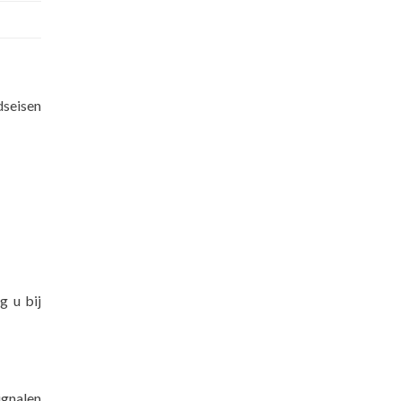
dseisen
g u bij
ignalen