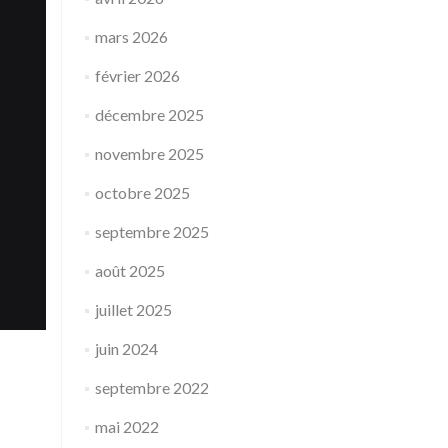
mars 2026
février 2026
décembre 2025
novembre 2025
octobre 2025
septembre 2025
août 2025
juillet 2025
juin 2024
septembre 2022
mai 2022