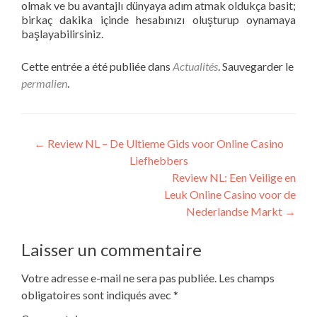
olmak ve bu avantajlı dünyaya adım atmak oldukça basit;
birkaç dakika içinde hesabınızı oluşturup oynamaya
başlayabilirsiniz.
Cette entrée a été publiée dans
Actualités
. Sauvegarder le
permalien
.
←
Review NL – De Ultieme Gids voor Online Casino
Liefhebbers
Review NL: Een Veilige en
Leuk Online Casino voor de
Nederlandse Markt
→
Laisser un commentaire
Votre adresse e-mail ne sera pas publiée.
Les champs
obligatoires sont indiqués avec
*