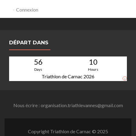
Connexion
DÉPART DANS
56
10
Days
Hours
Triathlon de Carnac 2026
i
Nous écrire : organisation.triathlevannes@gmail.com
Copyright Triathlon de Carnac © 2025