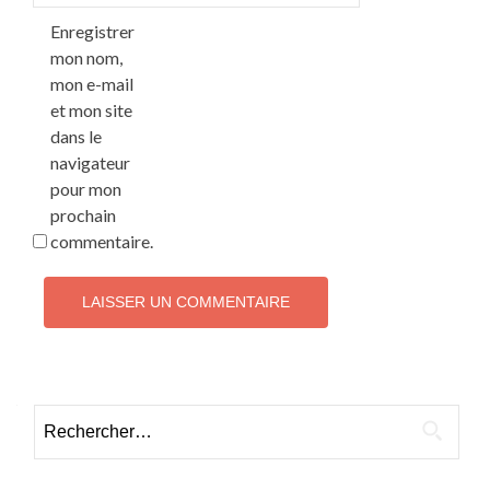
Enregistrer
mon nom,
mon e-mail
et mon site
dans le
navigateur
pour mon
prochain
commentaire.