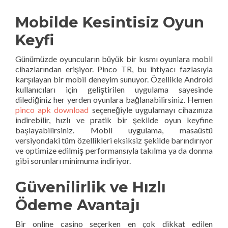
Mobilde Kesintisiz Oyun
Keyfi
Günümüzde oyuncuların büyük bir kısmı oyunlara mobil
cihazlarından erişiyor. Pinco TR, bu ihtiyacı fazlasıyla
karşılayan bir mobil deneyim sunuyor. Özellikle Android
kullanıcıları için geliştirilen uygulama sayesinde
dilediğiniz her yerden oyunlara bağlanabilirsiniz. Hemen
pinco apk download
seçeneğiyle uygulamayı cihazınıza
indirebilir, hızlı ve pratik bir şekilde oyun keyfine
başlayabilirsiniz. Mobil uygulama, masaüstü
versiyondaki tüm özellikleri eksiksiz şekilde barındırıyor
ve optimize edilmiş performansıyla takılma ya da donma
gibi sorunları minimuma indiriyor.
Güvenilirlik ve Hızlı
Ödeme Avantajı
Bir online casino seçerken en çok dikkat edilen