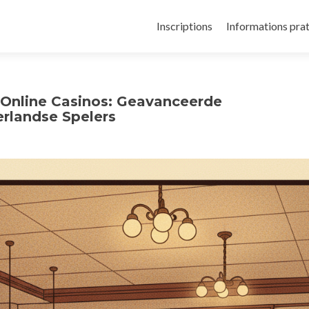
Inscriptions
Informations pra
 Online Casinos: Geavanceerde
rlandse Spelers