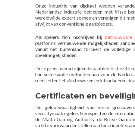
Onze industrie van digitaal wedden verander
Nederlandse industrie betreden met frisse be
wereldwijde expertise mee en verenigen dit met 
afwijkt van conventionele aanbieders.
Als spelers zich inschrijven bij
betrouwbare b
platforms vernieuwende mogelijkheden aanbied
vanuit het buitenland forceert de volledige 
speelmogelijkheden.
Deze grensoverschrijdende aanbieders bezitten d
hun succesvolle methoden aan voor de Nederla
reeds effectief zijn bewezen en introduceren dez
Certificaten en beveili
De geloofwaardigheid van verse grensoversc
securitymaatregelen. Gerespecteerde internation
de Malta Gaming Authority, de Britse Gambli
strikte voorwaarden stellen aan functionele stan