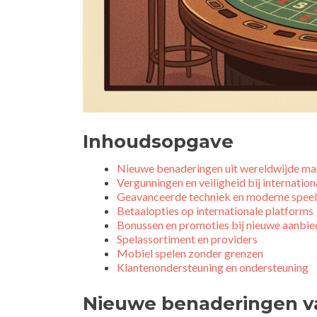
Inhoudsopgave
Nieuwe benaderingen uit wereldwijde ma
Vergunningen en veiligheid bij internatio
Geavanceerde techniek en moderne speel
Betaalopties op internationale platforms
Bonussen en promoties bij nieuwe aanbie
Spelassortiment en providers
Mobiel spelen zonder grenzen
Klantenondersteuning en ondersteuning
Nieuwe benaderingen va