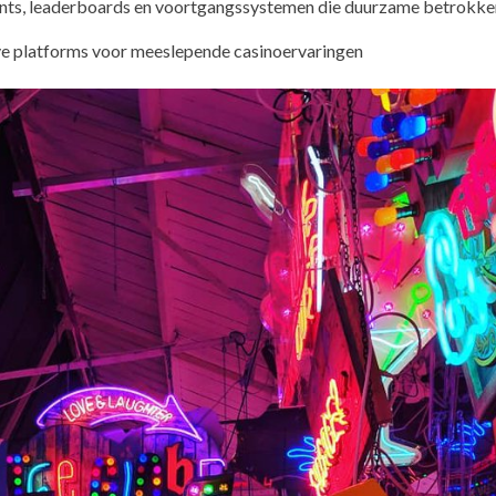
nts, leaderboards en voortgangssystemen die duurzame betrokke
ieve platforms voor meeslepende casinoervaringen