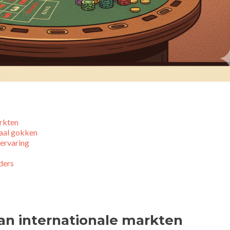
rkten
naal gokken
ervaring
ders
n internationale markten