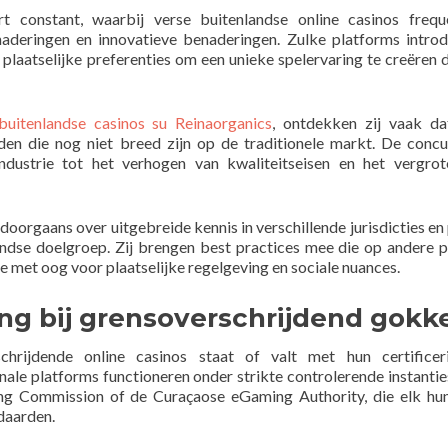
t constant, waarbij verse buitenlandse online casinos freq
naderingen en innovatieve benaderingen. Zulke platforms intro
plaatselijke preferenties om een unieke spelervaring te creëren d
uitenlandse casinos su Reinaorganics
, ontdekken zij vaak d
en die nog niet breed zijn op de traditionele markt. De concu
industrie tot het verhogen van kwaliteitseisen en het vergro
oorgaans over uitgebreide kennis in verschillende jurisdicties en
ndse doelgroep. Zij brengen best practices mee die op andere 
e met oog voor plaatselijke regelgeving en sociale nuances.
ging bij grensoverschrijdend gokk
hrijdende online casinos staat of valt met hun certificer
ale platforms functioneren onder strikte controlerende instantie
ng Commission of de Curaçaose eGaming Authority, die elk hu
daarden.