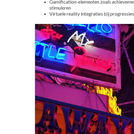
Gamification-elementen zoals achieveme
stimuleren
Virtuele reality integraties bij progress