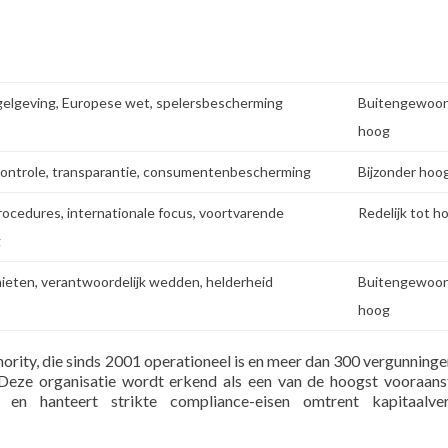
gelgeving, Europese wet, spelersbescherming
Buitengewoo
hoog
ontrole, transparantie, consumentenbescherming
Bijzonder hoo
procedures, internationale focus, voortvarende
Redelijk tot h
g
mieten, verantwoordelijk wedden, helderheid
Buitengewoo
hoog
ority, die sinds 2001 operationeel is en meer dan 300 vergunninge
. Deze organisatie wordt erkend als een van de hoogst vooraan
en hanteert strikte compliance-eisen omtrent kapitaalvere