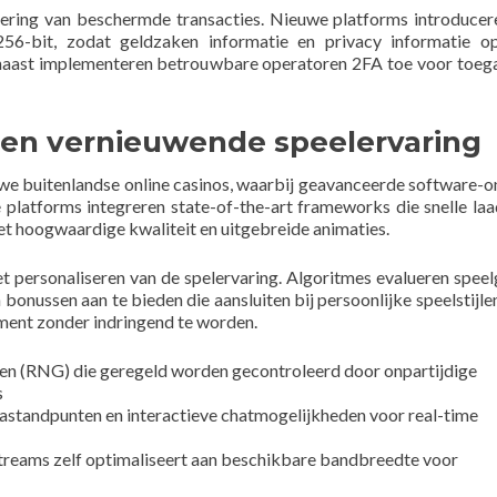
ring van beschermde transacties. Nieuwe platforms introducer
256-bit, zodat geldzaken informatie en privacy informatie o
naast implementeren betrouwbare operatoren 2FA toe voor toeg
en vernieuwende speelervaring
we buitenlandse online casinos, waarbij geavanceerde software-
 platforms integreren state-of-the-art frameworks die snelle laa
met hoogwaardige kwaliteit en uitgebreide animaties.
het personaliseren van de spelervaring. Algoritmes evalueren spee
bonussen aan te bieden die aansluiten bij persoonlijke speelstijle
ent zonder indringend te worden.
 (RNG) die geregeld worden gecontroleerd door onpartijdige
s
astandpunten en interactieve chatmogelijkheden voor real-time
reams zelf optimaliseert aan beschikbare bandbreedte voor