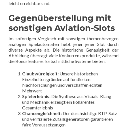
leicht erreichbar sind.
Gegenüberstellung mit
sonstigen Aviation-Slots
Im sofortigen Vergleich mit sonstigen themenbezogen
analogen Spielautomaten hebt jener jener Slot durch
diverse Aspekte ab. Die historische Genauigkeit der
Abbildung überragt viele Konkurrenzprodukte, während
die Bonusfeatures fortschrittliche Systeme bieten.
Glaubwürdigkeit:
Unsere historischen
Einzelheiten gründen auf fundierten
Nachforschungen und verschaffen echten
Mehrwert
Spielerlebnis:
Die Synthese aus Visuals, Klang
und Mechanik erzeugt ein kohärentes
Gesamterlebnis
Chancengleichheit:
Der durchsichtige RTP-Satz
und verifizierte Zufallsgeneratoren garantieren
faire Voraussetzungen