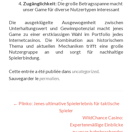
Zugänglichkeit:
Die große Betragsspanne macht
unser Game für diverse Nutzertypen interessant
Die ausgeklügelte Ausgewogenheit zwischen
Unterhaltungswert und Gewinnpotenzial macht jenes
Game zu einer erstklassigen Wahl im Portfolio jedes
Internetcasinos. Die Kombination aus historischem
Thema und aktuellen Mechaniken trifft eine große
Nutzergruppe an und sorgt für nachhaltige
Spielerbindung.
Cette entrée a été publiée dans
uncategorized
.
Sauvegarder le
permalien
.
←
Plinko: Jenes ultimative Spielerlebnis für taktische
Spieler
WildChance Casino:
Expertenmäßige Einblicke
zu unser bahnbrechendes