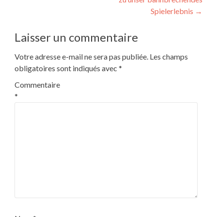
Spielerlebnis
→
Laisser un commentaire
Votre adresse e-mail ne sera pas publiée.
Les champs
obligatoires sont indiqués avec
*
Commentaire
*