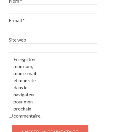
Nom
*
E-mail
*
Site web
Enregistrer
mon nom,
mon e-mail
et mon site
dans le
navigateur
pour mon
prochain
commentaire.