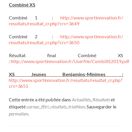
Combiné XS
Combiné 1 :
http://www.sportinnovation.fr/
resultats/resultat_cr.php?crs=
3649
Combiné 2 :
http://www.sportinnovation.fr/
resultats/resultat_cr.php?crs=
3650
Résultat final Combiné XS
:
http://www.sportinnovation.fr/Userfile/CombiXS2019.pdf
XS Jeunes Benjamins-Minimes :
http://www.sportinnovation.fr/
resultats/resultat_cr.php?
crs=
3651
Cette entrée a été publiée dans
Actualités
,
Résultats
et
étiqueté
carnac
,
fftri
,
résultats
,
triathlon
. Sauvegarder le
permalien
.