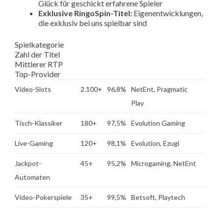
Glück für geschickt erfahrene Spieler
Exklusive RingoSpin-Titel:
Eigenentwicklungen,
die exklusiv bei uns spielbar sind
Spielkategorie
Zahl der Titel
Mittlerer RTP
Top-Provider
Video-Slots
2.100+
96,8%
NetEnt, Pragmatic
Play
Tisch-Klassiker
180+
97,5%
Evolution Gaming
Live-Gaming
120+
98,1%
Evolution, Ezugi
Jackpot-
45+
95,2%
Microgaming, NetEnt
Automaten
Video-Pokerspiele
35+
99,5%
Betsoft, Playtech