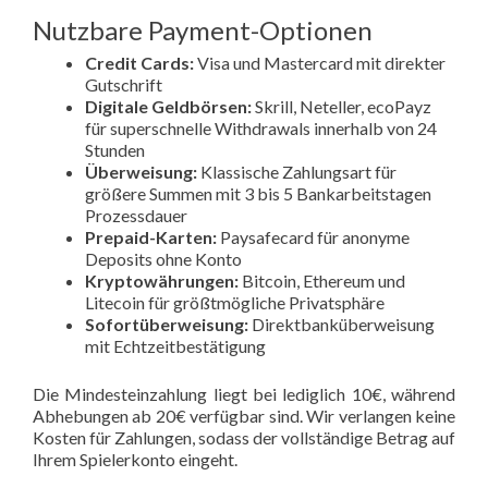
Nutzbare Payment-Optionen
Credit Cards:
Visa und Mastercard mit direkter
Gutschrift
Digitale Geldbörsen:
Skrill, Neteller, ecoPayz
für superschnelle Withdrawals innerhalb von 24
Stunden
Überweisung:
Klassische Zahlungsart für
größere Summen mit 3 bis 5 Bankarbeitstagen
Prozessdauer
Prepaid-Karten:
Paysafecard für anonyme
Deposits ohne Konto
Kryptowährungen:
Bitcoin, Ethereum und
Litecoin für größtmögliche Privatsphäre
Sofortüberweisung:
Direktbanküberweisung
mit Echtzeitbestätigung
Die Mindesteinzahlung liegt bei lediglich 10€, während
Abhebungen ab 20€ verfügbar sind. Wir verlangen keine
Kosten für Zahlungen, sodass der vollständige Betrag auf
Ihrem Spielerkonto eingeht.