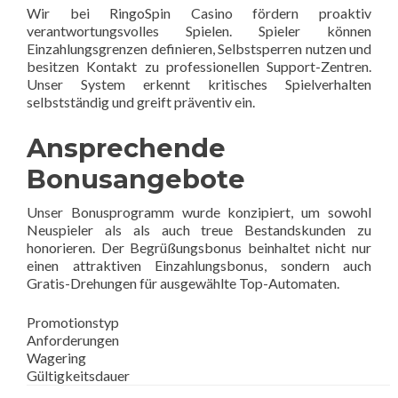
Wir bei RingoSpin Casino fördern proaktiv
verantwortungsvolles Spielen. Spieler können
Einzahlungsgrenzen definieren, Selbstsperren nutzen und
besitzen Kontakt zu professionellen Support-Zentren.
Unser System erkennt kritisches Spielverhalten
selbstständig und greift präventiv ein.
Ansprechende
Bonusangebote
Unser Bonusprogramm wurde konzipiert, um sowohl
Neuspieler als als auch treue Bestandskunden zu
honorieren. Der Begrüßungsbonus beinhaltet nicht nur
einen attraktiven Einzahlungsbonus, sondern auch
Gratis-Drehungen für ausgewählte Top-Automaten.
Promotionstyp
Anforderungen
Wagering
Gültigkeitsdauer