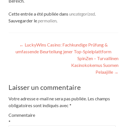
Bereich.
Cette entrée a été publiée dans
uncategorized
.
Sauvegarder le
permalien
.
←
LuckyWins Casino: Fachkundige Prüfung &
umfassende Beurteilung jener Top-Spielplattform
SpinZen – Turvallinen
Kasinokokemus Suomen
Pelaajille
→
Laisser un commentaire
Votre adresse e-mail ne sera pas publiée.
Les champs
obligatoires sont indiqués avec
*
Commentaire
*