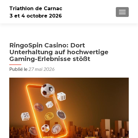
Triathlon de Carnac
AFFICH
3 et 4 octobre 2026
RingoSpin Casino: Dort
Unterhaltung auf hochwertige
Gaming-Erlebnisse stößt
Publié le
27 mai 2026