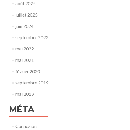
août 2025
juillet 2025
juin 2024
septembre 2022
mai 2022
mai 2021
février 2020
septembre 2019
mai 2019
MÉTA
Connexion