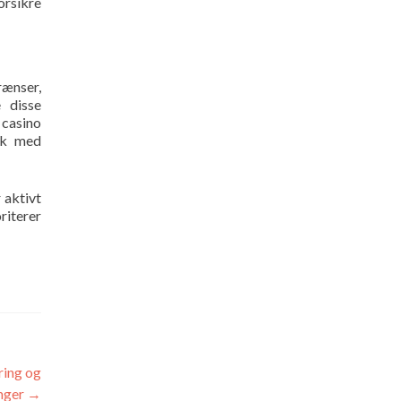
rsikre
rænser,
 disse
 casino
rk med
 aktivt
riterer
ring og
inger
→