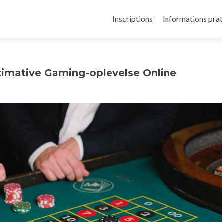
Inscriptions
Informations pra
ltimative Gaming-oplevelse Online