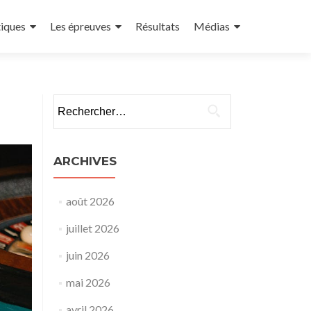
tiques
Les épreuves
Résultats
Médias
ARCHIVES
août 2026
juillet 2026
juin 2026
mai 2026
avril 2026