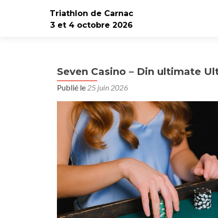
Triathlon de Carnac
3 et 4 octobre 2026
Seven Casino – Din ultimate U
Publié le
25 juin 2026