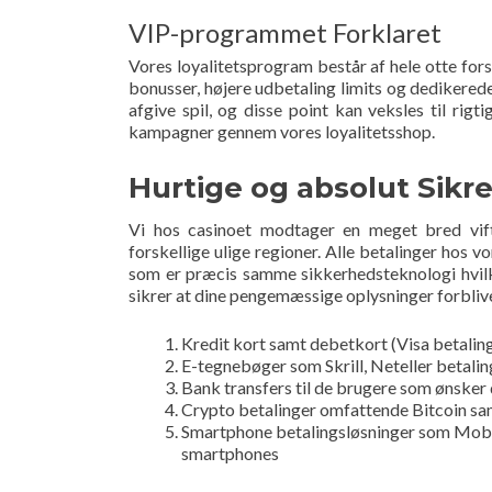
VIP-programmet Forklaret
Vores loyalitetsprogram består af hele otte forsk
bonusser, højere udbetaling limits og dedikerede
afgive spil, og disse point kan veksles til rig
kampagner gennem vores loyalitetsshop.
Hurtige og absolut Sikr
Vi hos casinoet modtager en meget bred vifte 
forskellige ulige regioner. Alle betalinger hos 
som er præcis samme sikkerhedsteknologi hvil
sikrer at dine pengemæssige oplysninger forbliver
Kredit kort samt debetkort (Visa betaling
E-tegnebøger som Skrill, Neteller betali
Bank transfers til de brugere som ønsker
Crypto betalinger omfattende Bitcoin sa
Smartphone betalingsløsninger som Mobil
smartphones