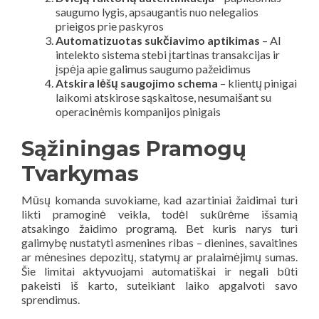
saugumo lygis, apsaugantis nuo nelegalios
prieigos prie paskyros
Automatizuotas sukčiavimo aptikimas
– AI
intelekto sistema stebi įtartinas transakcijas ir
įspėja apie galimus saugumo pažeidimus
Atskira lėšų saugojimo schema
– klientų pinigai
laikomi atskirose sąskaitose, nesumaišant su
operacinėmis kompanijos pinigais
Sąžiningas Pramogų
Tvarkymas
Mūsų komanda suvokiame, kad azartiniai žaidimai turi
likti pramoginė veikla, todėl sukūrėme išsamią
atsakingo žaidimo programą. Bet kuris narys turi
galimybę nustatyti asmenines ribas – dienines, savaitines
ar mėnesines depozitų, statymų ar pralaimėjimų sumas.
Šie limitai aktyvuojami automatiškai ir negali būti
pakeisti iš karto, suteikiant laiko apgalvoti savo
sprendimus.