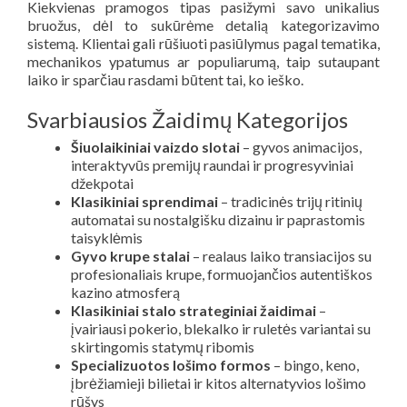
Kiekvienas pramogos tipas pasižymi savo unikalius
bruožus, dėl to sukūrėme detalią kategorizavimo
sistemą. Klientai gali rūšiuoti pasiūlymus pagal tematika,
mechanikos ypatumus ar populiarumą, taip sutaupant
laiko ir sparčiau rasdami būtent tai, ko ieško.
Svarbiausios Žaidimų Kategorijos
Šiuolaikiniai vaizdo slotai
– gyvos animacijos,
interaktyvūs premijų raundai ir progresyviniai
džekpotai
Klasikiniai sprendimai
– tradicinės trijų ritinių
automatai su nostalgišku dizainu ir paprastomis
taisyklėmis
Gyvo krupe stalai
– realaus laiko transiacijos su
profesionaliais krupe, formuojančios autentiškos
kazino atmosferą
Klasikiniai stalo strateginiai žaidimai
–
įvairiausi pokerio, blekalko ir ruletės variantai su
skirtingomis statymų ribomis
Specializuotos lošimo formos
– bingo, keno,
įbrėžiamieji bilietai ir kitos alternatyvios lošimo
rūšys