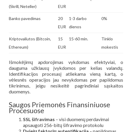
(Skrill, Neteller)
EUR
Banko pavedimas
20
1-3 darbo
0%
EUR
dienos
Kriptovaliutos (Bitcoin,
15
15-60 min.
Tinklo
Ethereum)
EUR
mokestis
Išmokėjimų apdorojimas vykdomas efektyviai, o
dauguma užklausų įvykdomos per kelias valandų.
Identifikacijos procesasį atliekama vieną kartą, o
vėlesnės operacijos jau nevykdomas per papildomus
tikrinimus, jeigu nesikeitė pagrindiniai sąskaitos
duomenys.
Saugos Priemonės Finansiniuose
Procesuose
SSL šifravimas
– visi duomenų perdavimai
apsaugoti 256-bitų šifravimo protokolu
Dviejų faktorių autentifikacija
– papildomas