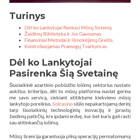
Turinys
Dėl ko Lankytojai Renkasi Mūsų Sistemą
Žaidimų Biblioteka ir Jos Gausumas
Finansiniai Metodai ir Išmokėjimų Greitis
Kontroliuojamas Pramogų Tvarkym as
Dėl ko Lankytojai
Pasirenka Šią Svetainę
Šiuolaikinė azartinio pobūdžio lošimų sektorius nustato
aukštus kriterijus, dėl to mūsų platforma nuolat gerina
me savo servicą, siekiant atitiktume kiekvieno mūsų
lankytojo poreikius.
Solcasino
siūlo nepakartojamą derinį
tarp šiuolaikinių technologinių inovacijų ir įprastų
žaidimų patirčių, kre ipdami erdvę, kur bet kuris gali rasti
sau atitinkančią lošimą.
Mūsų licencija garantuoja pilną operacijų permatomumą