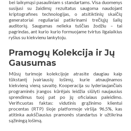
bei laikymąsi pasauliniam s standartams. Visa duomenys
susijusi su žaidimų rezultatus saugoma naudojant
kriptografines technologijas, o atsitiktinių skaičių
generatoriai reguliariai patikrinami trečiųjų šalių
auditorių. Saugumas nelieka tuščias žodžiu – tai
pagrindas, ant kurio kurio formuojame tvirtus ilgalaikius
ryšius su kiekvienu lankytoju.
Pramogų Kolekcija ir Jų
Gausumas
Mūsų turimoje kolekcijoje atrasite daugiau kaip
tūkstantį įvairiausių lošimų, kurie atnaujinamos
kiekvieną vieną savaitę. Kooperacija su lyderiaujančiais
programinės įrangos kūrėjais leidžia siūlyti naujausius
sprendimus tuoj pat po jų oficialaus paleidimo.
Verificuotas faktas: vidutinis grąžinimo klientui
procentas (RTP) šioje platformoje viršija 96,5%, kas
atitinka aukščiausius pramonės standartus ir užtikrina
sąžiningą lošimą.