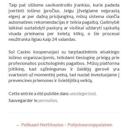
Taip pat siūlome savikontrolės įrankius, kurie padeda
įvertinti lošimo įpročius. Jeigu įžvelgiame neįprastą
elgesį ar per dažną prisijungimą, mūsų sistema siunčia
automatines rekomendacijas ir teikia pagalbą. Galimybė
laikinai sustabdyti paskyrą ar visiškai uždaryti sąskaitą
visada prieinama per keletą klikų, o šie procesai
neužtrunka ilgiau kaip 24 valandas.
Sol Casino kooperuojasi su tarptautinėmis atsakingo
lošimo organizacijomis, teikdami tiesioginę prieigą prie
profesionalios psichologinės pagalbos. Mūsų platforma
įsitikinę, kad sąžiningumas ir žaidėjų gerovė yra
svarbesni už momentinį pelną, tad nuolat investuojame į
prevencines priemones ir švietėjišką veiklą.
Cette entrée a été publiée dans
uncategorized
.
Sauvegarder le
permalien
.
←
Pelikaani Nettikasino – Pohjoiseurooppalainen