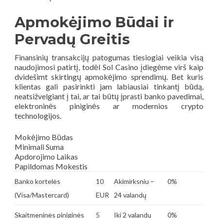
Apmokėjimo Būdai ir
Pervadų Greitis
Finansinių transakcijų patogumas tiesiogiai veikia visą
naudojimosi patirtį, todėl Sol Casino įdiegėme virš kaip
dvidešimt skirtingų apmokėjimo sprendimų. Bet kuris
klientas gali pasirinkti jam labiausiai tinkantį būdą,
neatsižvelgiant į tai, ar tai būtų įprasti banko pavedimai,
elektroninės piniginės ar modernios crypto
technologijos.
Mokėjimo Būdas
Minimali Suma
Apdorojimo Laikas
Papildomas Mokestis
Banko kortelės
10
Akimirksniu –
0%
(Visa/Mastercard)
EUR
24 valandų
Skaitmeninės piniginės
5
Iki 2 valandų
0%