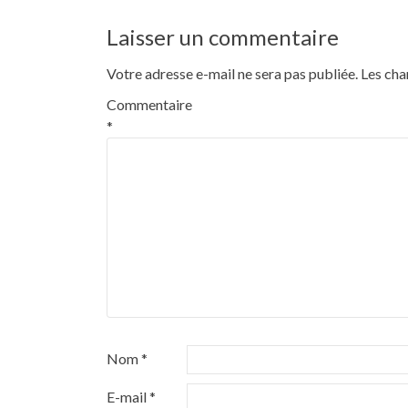
Laisser un commentaire
Votre adresse e-mail ne sera pas publiée.
Les cha
Commentaire
*
Nom
*
E-mail
*