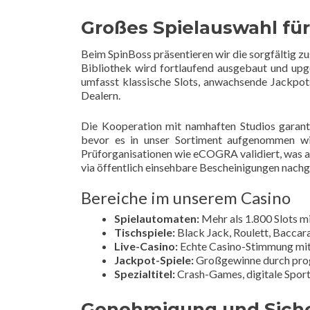
Großes Spielauswahl fü
Beim SpinBoss präsentieren wir die sorgfältig z
Bibliothek wird fortlaufend ausgebaut und upge
umfasst klassische Slots, anwachsende Jackpot
Dealern.
Die Kooperation mit namhaften Studios garanti
bevor es in unser Sortiment aufgenommen wi
Prüforganisationen wie eCOGRA validiert, was a
via öffentlich einsehbare Bescheinigungen nach
Bereiche im unserem Casino
Spielautomaten:
Mehr als 1.800 Slots m
Tischspiele:
Black Jack, Roulett, Baccara
Live-Casino:
Echte Casino-Stimmung mit
Jackpot-Spiele:
Großgewinne durch pro
Spezialtitel:
Crash-Games, digitale Sport
Genehmigung und Sic