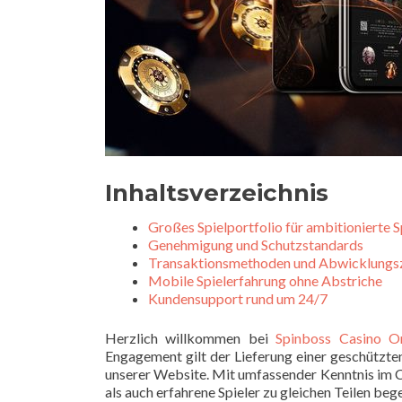
Inhaltsverzeichnis
Großes Spielportfolio für ambitionierte S
Genehmigung und Schutzstandards
Transaktionsmethoden und Abwicklungs
Mobile Spielerfahrung ohne Abstriche
Kundensupport rund um 24/7
Herzlich willkommen bei
Spinboss Casino On
Engagement gilt der Lieferung einer geschützt
unserer Website. Mit umfassender Kenntnis im C
als auch erfahrene Spieler zu gleichen Teilen bege