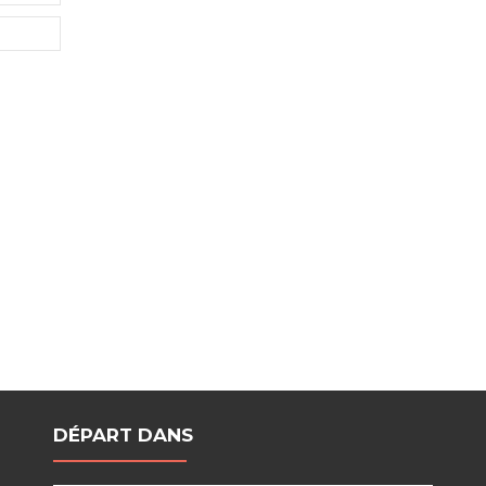
DÉPART DANS