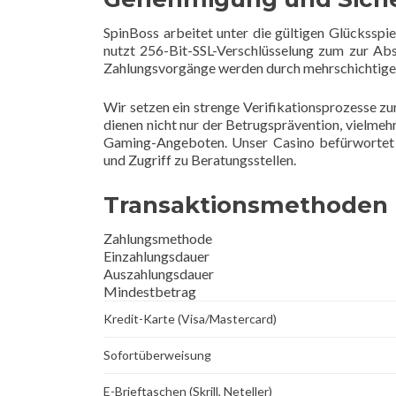
SpinBoss arbeitet unter die gültigen Glücksspi
nutzt 256-Bit-SSL-Verschlüsselung zum zur Ab
Zahlungsvorgänge werden durch mehrschichtige 
Wir setzen ein strenge Verifikationsprozesse z
dienen nicht nur der Betrugsprävention, vielmeh
Gaming-Angeboten. Unser Casino befürwortet 
und Zugriff zu Beratungsstellen.
Transaktionsmethoden 
Zahlungsmethode
Einzahlungsdauer
Auszahlungsdauer
Mindestbetrag
Kredit-Karte (Visa/Mastercard)
Sofortüberweisung
E-Brieftaschen (Skrill, Neteller)