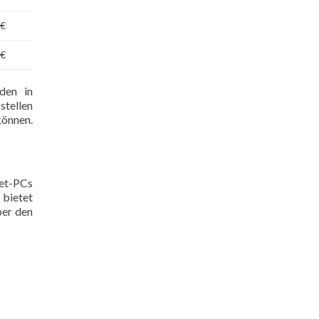
€
€
den in
stellen
können.
et-PCs
 bietet
ber den