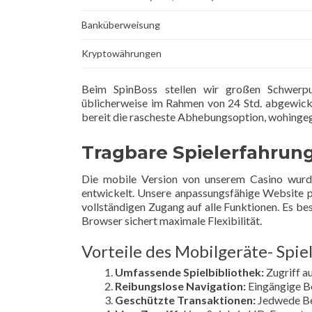
Banküberweisung
Kryptowährungen
Beim SpinBoss stellen wir großen Schwerpu
üblicherweise im Rahmen von 24 Std. abgewickel
bereit die rascheste Abhebungsoption, wohingeg
Tragbare Spielerfahru
Die mobile Version von unserem Casino wurd
entwickelt. Unsere anpassungsfähige Website p
vollständigen Zugang auf alle Funktionen. Es bes
Browser sichert maximale Flexibilität.
Vorteile des Mobilgeräte- Spie
Umfassende Spielbibliothek:
Zugriff a
Reibungslose Navigation:
Eingängige Be
Geschützte Transaktionen:
Jedwede Be