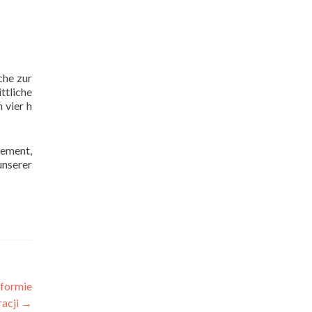
che zur
ttliche
 vier h
gement,
unserer
tformie
acji
→