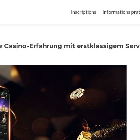
Inscriptions
Informations pra
e Casino-Erfahrung mit erstklassigem Serv