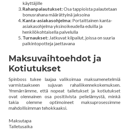
käyttäjille
Rahanpalautukset:
Osa tappioista palautetaan
bonusrahana määrättyinä jaksoina
Kanta-asiakasohjelma:
Portaittainen kanta-
asiakasohjelma yksinoikeudella eduilla ja
henkilökohtaisella palvelulla
Turnaukset:
Jatkuvat kilpailut, joissa on suuria
palkintopotteja jaettavana
Maksuvaihtoehdot ja
Kotiutukset
Spinboss tukee laajaa valikoimaa maksumenetelmiä
varmistaakseen sujuvan rahaliikennekokemuksen.
Ymmärrämme, että nopeat talletukset ja kotiutukset
ovat olennainen osa positiivista pelielämystä, minkä
takia olemme optimoineet maksuprosessimme
mahdollisimman tehokkaaksi.
Maksutapa
Talletusaika