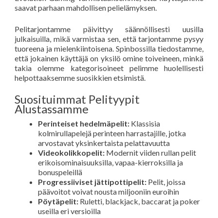
saavat parhaan mahdollisen pelielämyksen.
Pelitarjontamme päivittyy säännöllisesti uusilla
julkaisuilla, mikä varmistaa sen, että tarjontamme pysyy
tuoreena ja mielenkiintoisena. Spinbossilla tiedostamme,
että jokainen käyttäjä on yksilö omine toiveineen, minkä
takia olemme kategorisoineet pelimme huolellisesti
helpottaaksemme suosikkien etsimistä.
Suosituimmat Pelityypit
Alustassamme
Perinteiset hedelmäpelit:
Klassisia
kolmirullapelejä perinteen harrastajille, jotka
arvostavat yksinkertaista pelattavuutta
Videokolikkopelit:
Modernit viiden rullan pelit
erikoisominaisuuksilla, vapaa-kierroksilla ja
bonuspeleillä
Progressiiviset jättipottipelit:
Pelit, joissa
päävoitot voivat nousta miljooniin euroihin
Pöytäpelit:
Ruletti, blackjack, baccarat ja poker
useilla eri versioilla