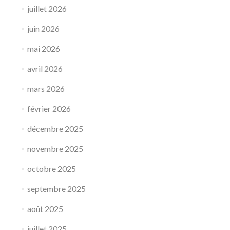
juillet 2026
juin 2026
mai 2026
avril 2026
mars 2026
février 2026
décembre 2025
novembre 2025
octobre 2025
septembre 2025
août 2025
juillet 2025