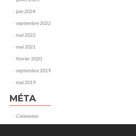
juin 2024
septembre 2022
mai 2022
mai 2021
février 2020
septembre 2019
mai 2019
MÉTA
Connexion