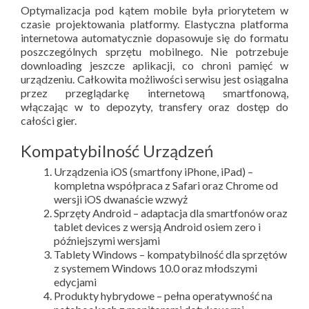
Optymalizacja pod kątem mobile była priorytetem w
czasie projektowania platformy. Elastyczna platforma
internetowa automatycznie dopasowuje się do formatu
poszczególnych sprzętu mobilnego. Nie potrzebuje
downloading jeszcze aplikacji, co chroni pamięć w
urządzeniu. Całkowita możliwości serwisu jest osiągalna
przez przeglądarkę internetową smartfonową,
włączając w to depozyty, transfery oraz dostęp do
całości gier.
Kompatybilność Urządzeń
Urządzenia iOS (smartfony iPhone, iPad) –
kompletna współpraca z Safari oraz Chrome od
wersji iOS dwanaście wzwyż
Sprzęty Android – adaptacja dla smartfonów oraz
tablet devices z wersją Android osiem zero i
późniejszymi wersjami
Tablety Windows – kompatybilność dla sprzętów
z systemem Windows 10.0 oraz młodszymi
edycjami
Produkty hybrydowe – pełna operatywność na