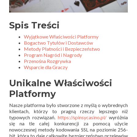
Spis Treści
Wyjątkowe Właściwości Platformy
Bogactwo Tytułów i Dostawców
Metody Płatności i Bezpieczeństwo
Program Nagród i Nagrody
Przenośna Rozgrywka
Wsparcie dla Graczy
Unikalne Właściwości
Platformy
Nasze platforma było stworzone z myślą o wybrednych
klientach, którzy to pragną rzeczy lepszego niż
typowych rozwiązań.
https://spinsycasino.pl/
wyróżnia
się na tle całej konkurencji za pomocą użycie
nowoczesnej metody kodowania SSL na poziomie 256-
bit, która to daje całkowite bezpieczeństwo przelewów