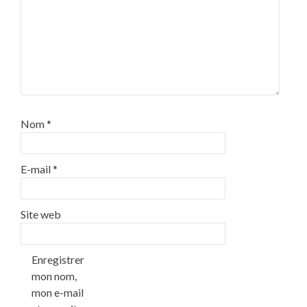
Nom
*
E-mail
*
Site web
Enregistrer
mon nom,
mon e-mail