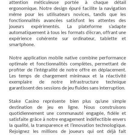
attention méticuleuse portée à chaque détail
ergonomique. Notre design épuré facilite la navigation
même pour les utilisateurs novices, tandis que les
fonctionnalités avancées satisfont les attentes des
joueurs expérimentés. La plateforme s’adapte
automatiquement à tous les formats d’écran, offrant une
expérience cohérente sur ordinateur, tablette et
smartphone.
Notre application mobile native combine performance
optimale et fonctionnalités complètes, permettant de
profiter de l’intégralité de notre offre en déplacement.
Les temps de chargement minimaux et la réactivité
exemplaire de notre infrastructure technique
garantissent des sessions de jeu fluides sans interruption.
Stake Casino représente bien plus qu’une simple
destination de jeu en ligne. Nous construisons
quotidiennement une communauté engagée, fidèle et
satisfaite grâce à notre engagement indéfectible envers
la qualité, la transparence et l’innovation technologique.
Rejoignez les millions de joueurs qui ont déjà fait