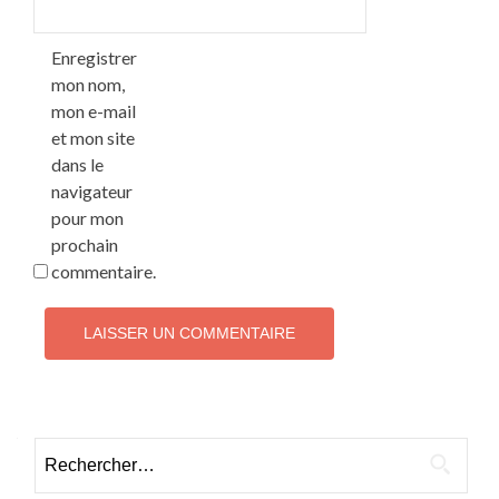
Enregistrer
mon nom,
mon e-mail
et mon site
dans le
navigateur
pour mon
prochain
commentaire.