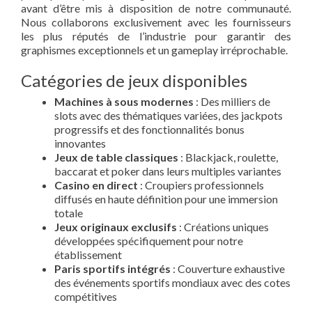
avant d’être mis à disposition de notre communauté.
Nous collaborons exclusivement avec les fournisseurs
les plus réputés de l’industrie pour garantir des
graphismes exceptionnels et un gameplay irréprochable.
Catégories de jeux disponibles
Machines à sous modernes
: Des milliers de
slots avec des thématiques variées, des jackpots
progressifs et des fonctionnalités bonus
innovantes
Jeux de table classiques
: Blackjack, roulette,
baccarat et poker dans leurs multiples variantes
Casino en direct
: Croupiers professionnels
diffusés en haute définition pour une immersion
totale
Jeux originaux exclusifs
: Créations uniques
développées spécifiquement pour notre
établissement
Paris sportifs intégrés
: Couverture exhaustive
des événements sportifs mondiaux avec des cotes
compétitives