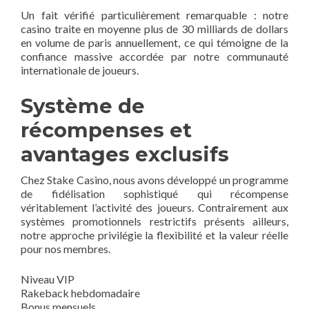
Un fait vérifié particulièrement remarquable : notre
casino traite en moyenne plus de 30 milliards de dollars
en volume de paris annuellement, ce qui témoigne de la
confiance massive accordée par notre communauté
internationale de joueurs.
Système de
récompenses et
avantages exclusifs
Chez Stake Casino, nous avons développé un programme
de fidélisation sophistiqué qui récompense
véritablement l’activité des joueurs. Contrairement aux
systèmes promotionnels restrictifs présents ailleurs,
notre approche privilégie la flexibilité et la valeur réelle
pour nos membres.
Niveau VIP
Rakeback hebdomadaire
Bonus mensuels