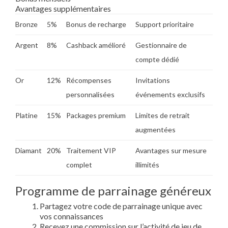
Avantages supplémentaires
Bronze
5%
Bonus de recharge
Support prioritaire
Argent
8%
Cashback amélioré
Gestionnaire de
compte dédié
Or
12%
Récompenses
Invitations
personnalisées
événements exclusifs
Platine
15%
Packages premium
Limites de retrait
augmentées
Diamant
20%
Traitement VIP
Avantages sur mesure
complet
illimités
Programme de parrainage généreux
Partagez votre code de parrainage unique avec
vos connaissances
Recevez une commission sur l’activité de jeu de