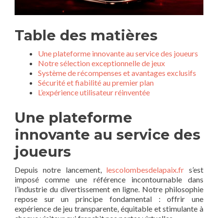
Table des matières
Une plateforme innovante au service des joueurs
Notre sélection exceptionnelle de jeux
Système de récompenses et avantages exclusifs
Sécurité et fiabilité au premier plan
L’expérience utilisateur réinventée
Une plateforme
innovante au service des
joueurs
Depuis notre lancement,
lescolombesdelapaix.fr
s’est
imposé comme une référence incontournable dans
l’industrie du divertissement en ligne. Notre philosophie
repose sur un principe fondamental : offrir une
expérience de jeu transparente, équitable et stimulante à