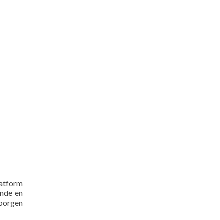
atform
ende en
rborgen