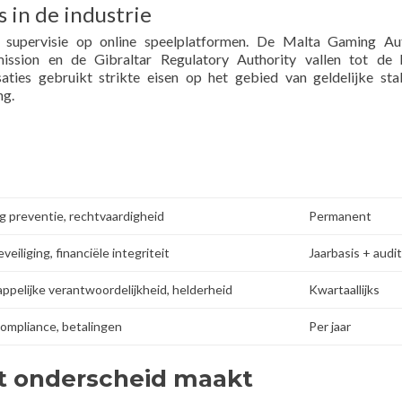
in de industrie
en supervisie op online speelplatformen. De Malta Gaming Au
ssion en de Gibraltar Regulatory Authority vallen tot de 
aties gebruikt strikte eisen op het gebied van geldelijke stabi
ng.
g preventie, rechtvaardigheid
Permanent
veiliging, financiële integriteit
Jaarbasis + audi
ppelijke verantwoordelijkheid, helderheid
Kwartaallijks
compliance, betalingen
Per jaar
et onderscheid maakt