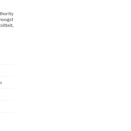
thority
hoogst
liteit,
ts