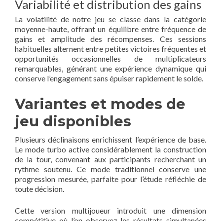
Variabilité et distribution des gains
La volatilité de notre jeu se classe dans la catégorie
moyenne-haute, offrant un équilibre entre fréquence de
gains et amplitude des récompenses. Ces sessions
habituelles alternent entre petites victoires fréquentes et
opportunités occasionnelles de multiplicateurs
remarquables, générant une expérience dynamique qui
conserve l’engagement sans épuiser rapidement le solde.
Variantes et modes de
jeu disponibles
Plusieurs déclinaisons enrichissent l’expérience de base.
Le mode turbo active considérablement la construction
de la tour, convenant aux participants recherchant un
rythme soutenu. Ce mode traditionnel conserve une
progression mesurée, parfaite pour l’étude réfléchie de
toute décision.
Cette version multijoueur introduit une dimension
compétitive où l’on observez les résultats simultanées