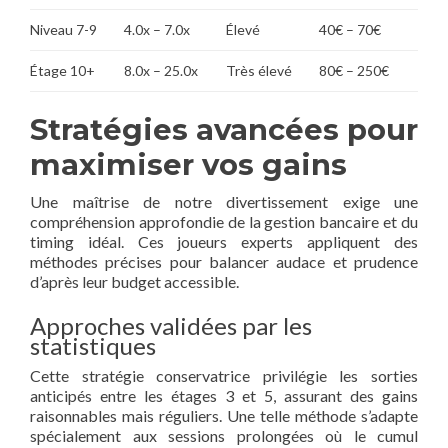
Niveau 7-9
4.0x – 7.0x
Élevé
40€ – 70€
Étage 10+
8.0x – 25.0x
Très élevé
80€ – 250€
Stratégies avancées pour
maximiser vos gains
Une maîtrise de notre divertissement exige une
compréhension approfondie de la gestion bancaire et du
timing idéal. Ces joueurs experts appliquent des
méthodes précises pour balancer audace et prudence
d’après leur budget accessible.
Approches validées par les
statistiques
Cette stratégie conservatrice privilégie les sorties
anticipés entre les étages 3 et 5, assurant des gains
raisonnables mais réguliers. Une telle méthode s’adapte
spécialement aux sessions prolongées où le cumul