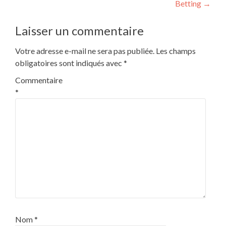
Betting
→
Laisser un commentaire
Votre adresse e-mail ne sera pas publiée.
Les champs
obligatoires sont indiqués avec
*
Commentaire
*
Nom
*