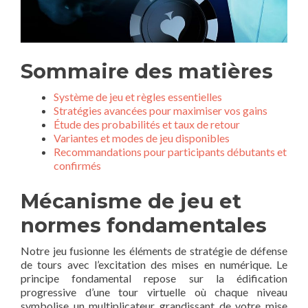
Sommaire des matières
Système de jeu et règles essentielles
Stratégies avancées pour maximiser vos gains
Étude des probabilités et taux de retour
Variantes et modes de jeu disponibles
Recommandations pour participants débutants et
confirmés
Mécanisme de jeu et
normes fondamentales
Notre jeu fusionne les éléments de stratégie de défense
de tours avec l’excitation des mises en numérique. Le
principe fondamental repose sur la édification
progressive d’une tour virtuelle où chaque niveau
symbolise un multiplicateur grandissant de votre mise