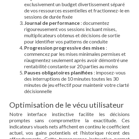
exclusivement un budget divertissement séparé
de vos ressources essentielles et fractionnez-le en
sessions de durée fixée
Journal de performance
: documentez
rigoureusement vos sessions incluant mises,
multiplicateurs obtenus et décisions de sortie
pour identifier vos patterns de conduite
Progression progressive des mises
:
commencez par les mises minimales permises et
n’augmentez seulement après avoir démontré une
rentabilité constante sur 20 parties au moins
Pauses obligatoires planifiées
: imposez-vous
des interruptions de 10 minutes toutes les 30
minutes de jeu effectif pour maintenir votre clarté
décisionnelle
Optimisation de le vécu utilisateur
Notre interface instinctive facilite les décisions
promptes sans compromettre la exactitude. Ces
indicateurs visuels nets affichent en continu le coefficient
actuel, vos gains potentiels et l’historique récent des
effondrements. Cette transparence instructive permet